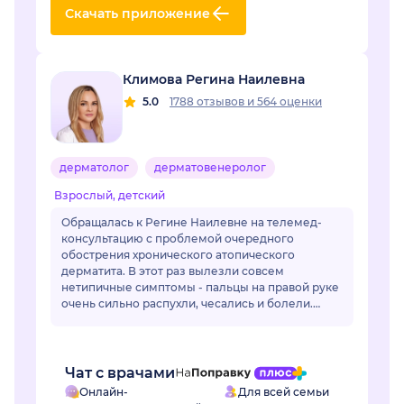
Скачать приложение
Климова Регина Наилевна
5.0
1788 отзывов
и
564 оценки
дерматолог
дерматовенеролог
Взрослый, детский
Обращалась к Регине Наилевне на телемед-
консультацию с проблемой очередного
обострения хронического атопического
дерматита. В этот раз вылезли совсем
нетипичные симптомы - пальцы на правой руке
очень сильно распухли, чесались и болели.
Отек длился уже неделю и сильно мешал жить.
Регина Наилевна назн...
Чат с врачами
Онлайн-
Для всей семьи