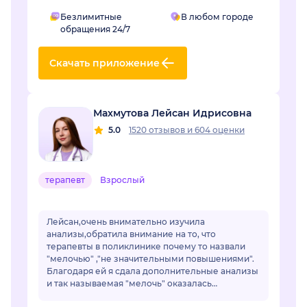
Безлимитные
В любом городе
обращения 24/7
Скачать приложение
Махмутова Лейсан Идрисовна
5.0
1520 отзывов
и
604 оценки
терапевт
Взрослый
Лейсан,очень внимательно изучила
анализы,обратила внимание на то, что
терапевты в поликлинике почему то назвали
"мелочью" ,"не значительными повышениями".
Благодаря ей я сдала дополнительные анализы
и так называемая "мелочь" оказалась
..сахарным диабетом.Лейсан,спасибо Вам