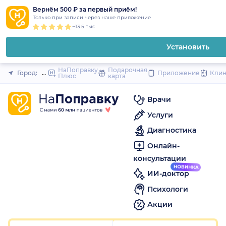
1
2
3
4
5
1
2
3
4
5
to
Вернём 500 ₽ за первый приём!
Закрыть
Только при записи через наше приложение
content
~13.5 тыс.
Установить
НаПоправку
Подарочная
Город:
Иркутск
Приложение
Кли
Плюс
карта
Врачи
Услуги
Диагностика
Онлайн-
консультации
ИИ-доктор
Психологи
Акции