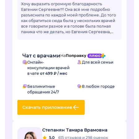
Хочу выразить огромную благодарность
Евгении Сергеевне!!!! Она всё мне подробно
разъяснила по каждой моей проблеме. До того
как обратиться сюда была у нескольких врачей
все говорили разное и в голове была полная
паника что же делать, но Евгения Сергеевна,
все разложил по полочкам, по каждой
проблем...
Чат с врачами
Онлайн-
Для всей семьи
консультации врачей
в чате
от 499 ₽ / мес
Безлимитные
В любом городе
обращения 24/7
Скачать приложение
Степанян Тамара Врамовна
5.0
615 отзывов
и
298 оценок