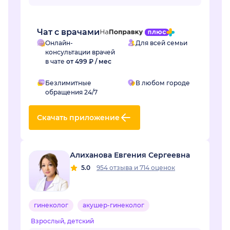
лайн общения очень захотелось попасть на
очный приё...
Чат с врачами
Онлайн-
Для всей семьи
консультации врачей
в чате
от 499 ₽ / мес
Безлимитные
В любом городе
обращения 24/7
Скачать приложение
Алиханова Евгения Сергеевна
5.0
954 отзыва
и
714 оценок
гинеколог
акушер-гинеколог
Взрослый, детский