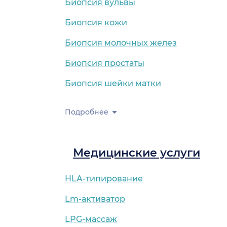
Биопсия вульвы
Биопсия кожи
Биопсия молочных желез
Биопсия простаты
Биопсия шейки матки
Подробнее
Медицинские услуги
HLA-типирование
Lm-активатор
LPG-массаж