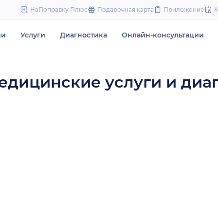
to
НаПоправку Плюс
Подарочная карта
Приложение
content
чи
Услуги
Диагностика
Онлайн-консультации
едицинские услуги и диа