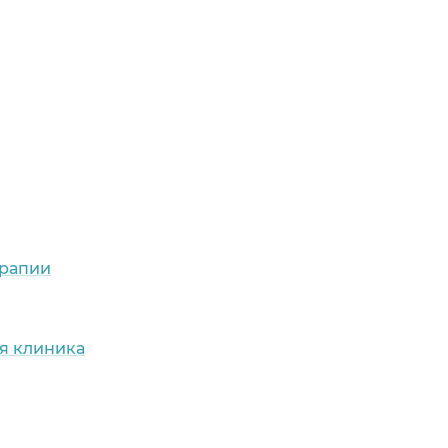
ерапии
ая клиника