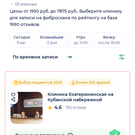
13 клиник
Цены от 1950 руб. до 7875 руб.. Выберите клинику
для записи на фиброскана по рейтингу на базе
1990 отзывов.
Сегодня
Ближайшие
Утро
Вечер
В
9 авг.
3 дня
до 11:00
после 18:00
8 а
Выбор пациентов 2025
Более 200 врачей
Клиника Екатерининская на
Кубанской набережной
4.6
763 отзыва