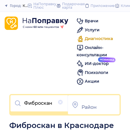
to
НаПоправку
Подарочная
Город:
Краснодар
Приложение
Кли
Плюс
карта
Закрыть
content
Врачи
Услуги
Диагностика
Онлайн-
консультации
ИИ-доктор
Психологи
Акции
Очистить
Фиброскан в Краснодаре