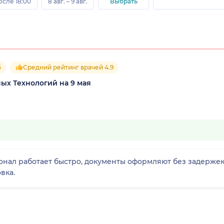
осле 18:00
8 авг. – 9 авг.
Выбрать
5
Средний рейтинг врачей 4.9
х Технологий на 9 мая
онал работает быстро, документы оформляют без задержек,
вка.