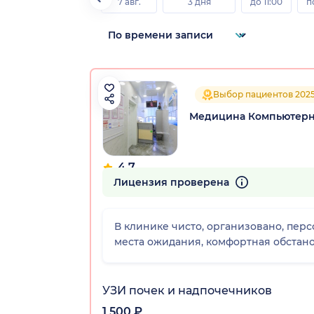
7 авг.
3 дня
до 11:00
п
Выбор пациентов 202
Медицина Компьютерны
4.7
83 отзыва
Лицензия проверена
В клинике чисто, организовано, перс
места ожидания, комфортная обстано
УЗИ почек и надпочечников
1 500 ₽