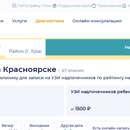
to
НаПоправку Плюс
Подарочная карта
Приложение
content
чи
Услуги
Диагностика
Онлайн-консультации
На
в Красноярске
67 клиник
е клинику для записи на УЗИ надпочечников по рейтингу на
УЗИ надпочечников ребе
1500 ₽
от
Вечер
Выходные
Другая дата
Есть онлайн-запись