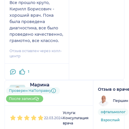
Все прошло круто,
Кирилл Борисович -
хороший врач. Пока
была проведена
диагностика, все было
проведено качественно,
грамотно, все классно.
Отзыв оставлен через колл-
центр
1
Марина
Отзыв о врач
2 отзыва
Проверен НаПоправку
До 5 записей через
После записи
Першин 
НаПоправку
1
2
3
4
5
офтальмолог
Услуга:
22.03.2024
Консультация
Взрослый
врача