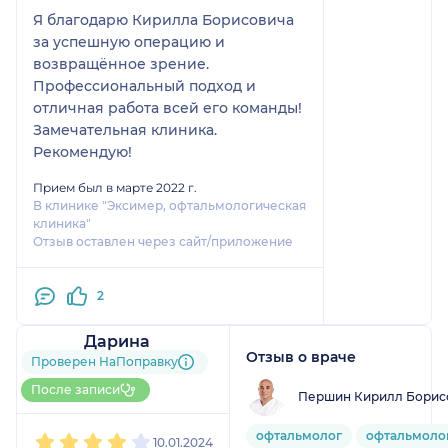
Я благодарю Кирилла Борисовича
за успешную операцию и
возвращённое зрение.
Профессиональный подход и
отличная работа всей его команды!
Замечательная клиника.
Рекомендую!
Прием был в марте 2022 г.
В клинике "Эксимер, офтальмологическая
клиника"
Отзыв оставлен через сайт/приложение
2
Дарина
Отзыв о враче
1 отзыв
Проверен НаПоправку
До 5 записей через
После записи
Першин Кирилл Борис
НаПоправку
1
2
3
4
5
офтальмолог
офтальмоло
10.01.2024