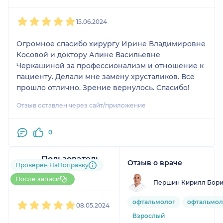
1
2
3
4
5
15.06.2024
Огромное спасибо хирургу Ирине Владимировне
Косовой и доктору Алине Васильевне
Черкашиной за профессионализм и отношение к
пациенту. Делали мне замену хрусталиков. Всё
прошло отлично. Зрение вернулось. Спасибо!
Отзыв оставлен через сайт/приложение
0
Пользователь
Отзыв о враче
Проверен НаПоправку
НаПоправку
1 отзыв
После записи
Першин Кирилл Бори
1
2
3
4
5
офтальмолог
офтальмол
08.05.2024
Взрослый