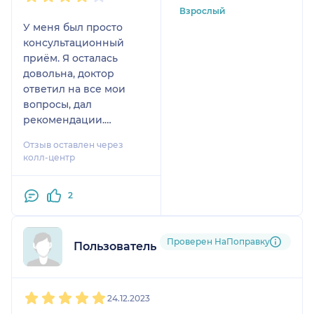
Взрослый
У меня был просто
консультационный
приём. Я осталась
довольна, доктор
ответил на все мои
вопросы, дал
рекомендации.
Лечение не
Отзыв оставлен через
потребовалось. У меня
колл-центр
сложная ситуация, это
было уже пятое
2
мнение специалиста. К
сожалению, все врачи
говорят разное.
Проверен НаПоправку
Пользователь НаПоправку
1
2
3
4
5
24.12.2023