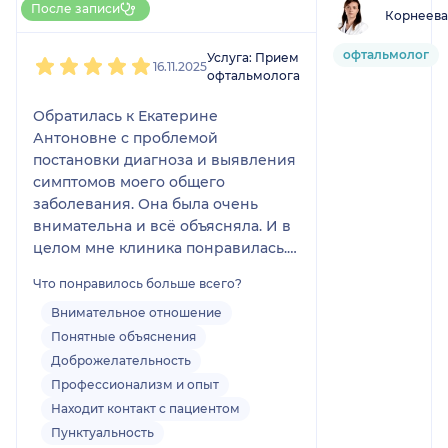
Екатерине Антоновне.
После записи
Корнеева
НаПоправку
Она мне рассказала
1
2
3
4
5
плюсы и минусы
офтальмолог
Услуга: Прием
16.11.2025
разных вариантов. Мы
офтальмолога
с ней выбрали самый
Обратилась к Екатерине
оптимальный.
Антоновне с проблемой
Понимаете, мне
постановки диагноза и выявления
именно это
симптомов моего общего
понравилось то, что мы
заболевания. Она была очень
с ней выбирали. И в
внимательна и всё объясняла. И в
конечном счёте
целом мне клиника понравилась.
сделали щадящую
Все доброжелательные,
операцию. Сейчас все
Что понравилось больше всего?
спокойные, вежливые. Все
отлично вижу, хорошо
манипуляции объясняют, что и как
Внимательное отношение
очень доволен
будет делать. Всё прошло на
специалистом и
Понятные объяснения
высшем уровне. А Екатерине
клиникой.
Доброжелательность
Антоновне нужно поставить 100
Профессионализм и опыт
баллов. Это большой
Находит контакт с пациентом
профессионал!!!!
Пунктуальность