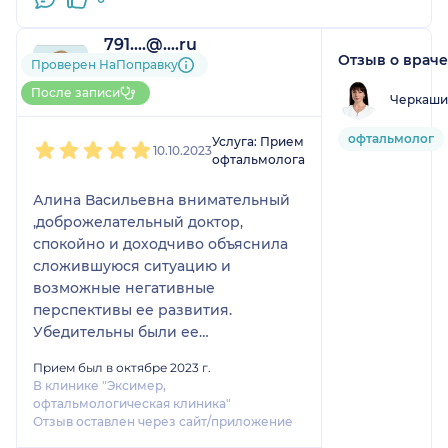
791....@....ru
Отзыв о враче
1 отзыв
Проверен НаПоправку
До 5 записей через
После записи
Черкаши
НаПоправку
1
2
3
4
5
офтальмолог
Услуга: Прием
10.10.2023
офтальмолога
Алина Васильевна внимательный
,доброжелательный доктор,
спокойно и доходчиво объяснила
сложившуюся ситуацию и
возможные негативные
перспективы ее развития.
Убедительны были ее
рекомендации и разъяснения.
Прием был в октябре 2023 г.
Чувствуется высокий
В клинике "Эксимер,
профессионализм и уважительное
офтальмологическая клиника"
отношение к пациенту. У пациента
Отзыв оставлен через сайт/приложение
появляется чувство уаеренности в