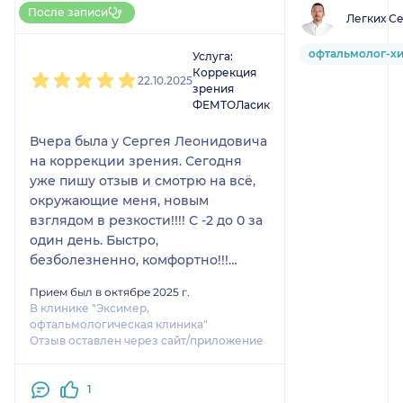
Больше 20 записей через
После записи
Легких С
НаПоправку
1
2
3
4
5
офтальмолог-хи
Услуга:
Коррекция
22.10.2025
зрения
ФЕМТОЛасик
Вчера была у Сергея Леонидовича
на коррекции зрения. Сегодня
уже пишу отзыв и смотрю на всё,
окружающие меня, новым
взглядом в резкости!!!! С -2 до 0 за
один день. Быстро,
безболезненно, комфортно!!!
Спасибо!!!! 🤗
Прием был в октябре 2025 г.
В клинике "Эксимер,
офтальмологическая клиника"
Отзыв оставлен через сайт/приложение
1