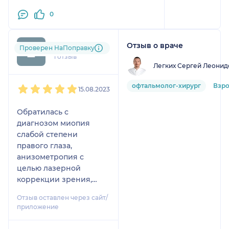
положительном исходе пои
0
продолжнниии лечения... сердечно
благодарю. Н. А. Збруева
Отзыв о враче
Екатерина
Проверен НаПоправку
1 отзыв
Легких Сергей Леонид
1
2
3
4
5
офтальмолог-хирург
Взр
15.08.2023
Обратилась с
диагнозом миопия
слабой степени
правого глаза,
анизометропия с
целью лазерной
коррекции зрения,
которая была
Отзыв оставлен через сайт/
необходима по
приложение
медицинским
показаниям. Выбирала