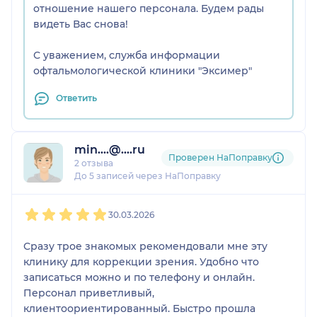
отношение нашего персонала. Будем рады
видеть Вас снова!
С уважением, служба информации
офтальмологической клиники "Эксимер"
Ответить
min....@....ru
Проверен НаПоправку
2 отзыва
До 5 записей через НаПоправку
1
2
3
4
5
30.03.2026
Сразу трое знакомых рекомендовали мне эту
клинику для коррекции зрения. Удобно что
записаться можно и по телефону и онлайн.
Персонал приветливый,
клиентоориентированный. Быстро прошла