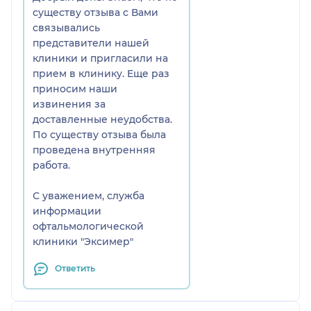
стали два распечатанных
существу отзыва с Вами
листка с диагнозом
связывались
"гиперметропия высокой
представители нашей
степени и астигматизм".
клиники и пригласили на
Диагноз поставлен после явно
прием в клинику. Еще раз
неудачной попытки
приносим наши
обследования, что вызывает
извинения за
большие сомнения в его
доставленные неудобства.
достоверности.
По существу отзыва была
проведена внутренняя
работа.
С уважением, служба
информации
офтальмологической
клиники "Эксимер"
Ответить