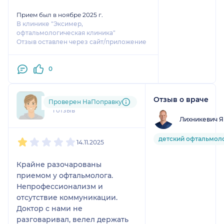
Прием был в ноябре 2025 г.
В клинике "Эксимер,
офтальмологическая клиника"
Отзыв оставлен через сайт/приложение
0
Отзыв о враче
ore....@....ru
Проверен НаПоправку
1 отзыв
Лихникевич Я
1
2
3
4
5
детский офтальмол
14.11.2025
Крайне разочарованы
приемом у офтальмолога.
Непрофессионализм и
отсутствие коммуникации.
Доктор с нами не
разговаривал, велел держать