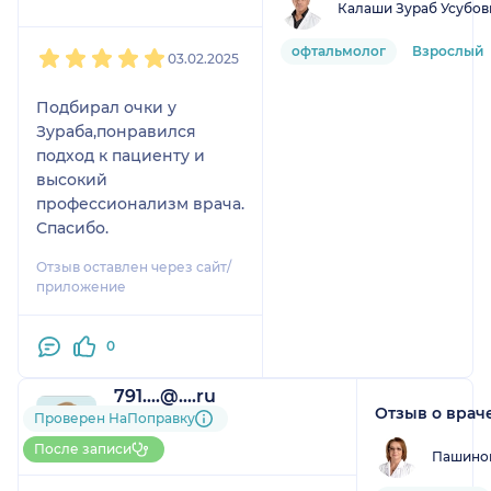
Калаши Зураб Усубов
1
2
3
4
5
офтальмолог
Взрослый
03.02.2025
Подбирал очки у
Зураба,понравился
подход к пациенту и
высокий
профессионализм врача.
Спасибо.
Отзыв оставлен через сайт/
приложение
0
791....@....ru
Отзыв о врач
1 отзыв
Проверен НаПоправку
До 5 записей через
После записи
Пашино
НаПоправку
1
2
3
4
5