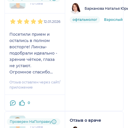
1 отзыв
Барканова Наталья Юр
1
2
3
4
5
офтальмолог
Взрослый
12.01.2026
Посетили прием и
остались в полном
восторге! Линзы-
подобрали идеально -
зрение чёткое, глаза
не устают.
Огромное спасибо
врачу
Отзыв оставлен через сайт/
приложение
0
Отзыв о враче
ole....@....ru
Проверен НаПоправку
1 отзыв