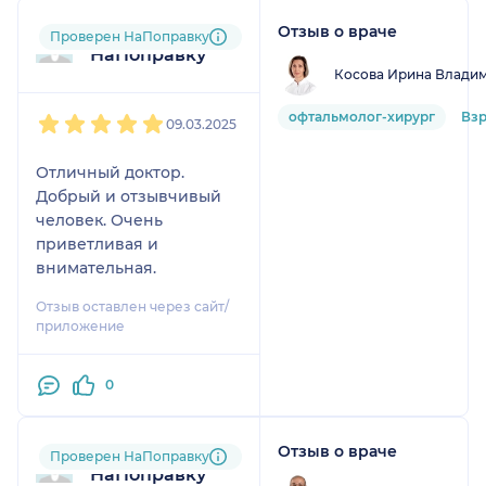
Отзыв о враче
Пользователь
Проверен НаПоправку
НаПоправку
Косова Ирина Влади
1
2
3
4
5
офтальмолог-хирург
Вз
09.03.2025
Отличный доктор.
Добрый и отзывчивый
человек. Очень
приветливая и
внимательная.
Отзыв оставлен через сайт/
приложение
0
Отзыв о враче
Пользователь
Проверен НаПоправку
НаПоправку