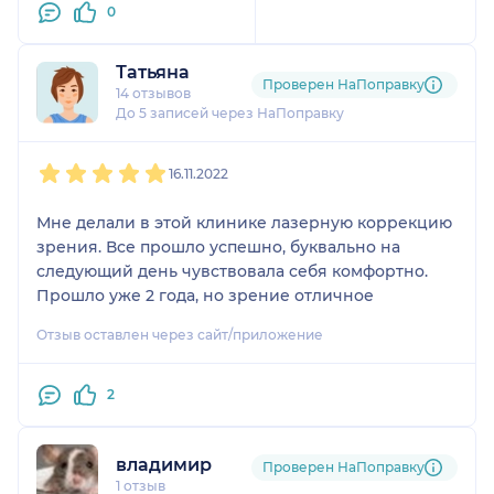
0
высокопрофессиональн
ого рефракционного
хирурга между
Татьяна
Проверен НаПоправку
клиниками МНТК
14 отзывов
«Микрохирургия глаза»
До 5 записей через НаПоправку
им.Акад.С.Н.Фёдорова и
1
2
3
4
5
клиникой «Эксимер».
16.11.2022
Выбор остановила на
опытном
Мне делали в этой клинике лазерную коррекцию
рефракционном
зрения. Все прошло успешно, буквально на
хирурге, клиники
следующий день чувствовала себя комфортно.
«Эксимер», Легких
Прошло уже 2 года, но зрение отличное
Сергее Леонидовиче,
владеющем всеми
Отзыв оставлен через сайт/приложение
технологиями
лазерной коррекции
2
зрения с фемто
сопровождением,
который провёл
владимир
Проверен НаПоправку
успешно десятки тысяч
1 отзыв