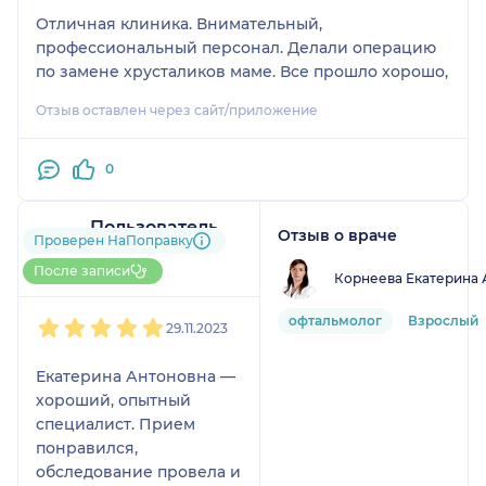
Отличная клиника. Внимательный,
профессиональный персонал. Делали операцию
по замене хрусталиков маме. Все прошло хорошо,
Отзыв оставлен через сайт/приложение
0
Пользователь
Отзыв о враче
Проверен НаПоправку
НаПоправку
1 отзыв
После записи
Корнеева Екатерина 
1
2
3
4
5
офтальмолог
Взрослый
29.11.2023
Екатерина Антоновна —
хороший, опытный
специалист. Прием
понравился,
обследование провела и