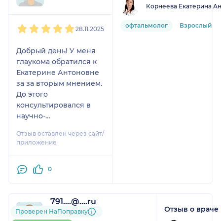
Корнеева Екатерина А
1
2
3
4
5
офтальмолог
Взрослый
28.11.2025
Добрый день! У меня
глаукома обратился к
Екатерине Антоновне
за за вторым мнением.
До этого
консультировался в
научно-
исследовательском
Отзыв оставлен через сайт/
институте на
приложение
Россолимо. Там мне
предложили уж прям
0
какой-то супер-
радикальный вариант
лечения. Честно
791....@....ru
говоря, он меня
Отзыв о враче
1 отзыв
Проверен НаПоправку
напугал, обратился к
До 5 записей через