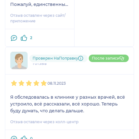
Пожалуй, единственный
специалист такого
Отзыв оставлен через сайт/
класса и уровня,
приложение
продолжающий прием
пациентов, производит
2
обследования и
операции!!!
Раиса Григорьевна
Проверен НаПоправку
После записи
1 отзыв
1
2
3
4
5
08.11.2023
Я обследовалась в клинике у разных врачей, всё
устроило, всё рассказали, всё хорошо. Теперь
буду думать, что делать дальше.
Отзыв оставлен через колл-центр
0