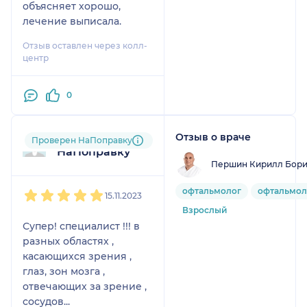
объясняет хорошо,
лечение выписала.
Отзыв оставлен через колл-
центр
0
Отзыв о враче
Пользователь
Проверен НаПоправку
НаПоправку
Першин Кирилл Бори
1
2
3
4
5
офтальмолог
офтальмол
15.11.2023
Взрослый
Супер! специалист !!! в
разных областях ,
касающихся зрения ,
глаз, зон мозга ,
отвечающих за зрение ,
сосудов...