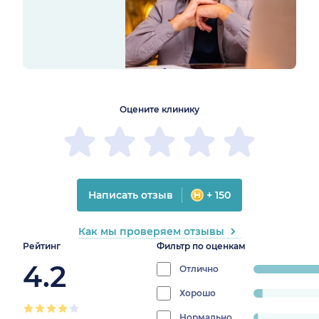
1
2
3
4
5
1
2
3
4
5
Оцените клинику
Написать отзыв
+ 150
Как мы проверяем отзывы
Рейтинг
Фильтр по оценкам
4.2
Отлично
progress:
83.333333333333
Хорошо
progress:
4.166666666666666%
Нормально