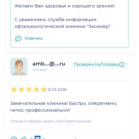
Желаем Вам здоровья и хорошего зрения!
С уважением, служба информации
офтальмологической клиники "Эксимер"
Ответить
amb....@....ru
Проверен НаПоправку
1 отзыв
1
2
3
4
5
12.03.2026
Замечательная клиника! Быстро, оперативно,
четко, профессионально!!
Отзыв оставлен через сайт/приложение