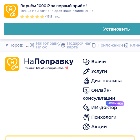
1
2
3
4
5
to
Вернём 1000 ₽ за первый приём!
Закрыть
Только при записи через наше приложение
content
~13.5 тыс.
Установить
НаПоправку
Подарочная
Город:
Москва
Приложение
Кли
Плюс
карта
Врачи
Услуги
Диагностика
Онлайн-
консультации
ИИ-доктор
Психологи
Акции