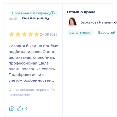
Отзыв о враче
Пользователь
Проверен НаПоправку
НаПоправку
Барканова Наталья Ю
1
2
3
4
5
офтальмолог
Взрослый
24.08.2025
Сегодня были на приёме
подбирали очки. Очень
деликатная, спокойная,
профессионал. Дала
очень полезные советы.
Подобрали очки с
учётом особенностей
зрения. Очень
Отзыв оставлен через сайт/
довольны. Огромное
приложение
спасибо!!!!!
0