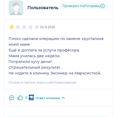
Проверен НаПоправку
Пользователь НаПоправку
1
2
3
4
5
02.11.2025
Плохо сделали операцию по замене хрусталика
моей маме
Ещё и доплата за услуги професора.
Мама училась две недели.
Потратили кучу денег.
Отрицательный результат .
Не ходите в клинику Эксимер на Марксисткой.
Отзыв оставлен через сайт/приложение
3
Ответ клиники