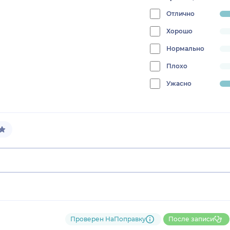
Отлично
progress
83.3333
Хорошо
progress:
0%
Нормально
progress:
0%
Плохо
progress:
0%
Ужасно
progress:
16.666666666666664%
Проверен НаПоправку
После записи