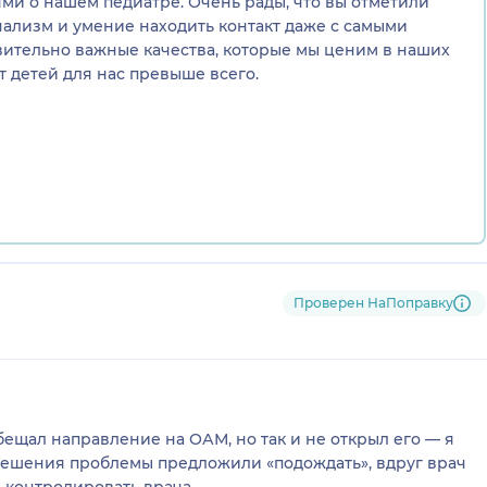
ми о нашем педиатре. Очень рады, что вы отметили
ализм и умение находить контакт даже с самыми
ительно важные качества, которые мы ценим в наших
 детей для нас превыше всего.
Проверен НаПоправку
щал направление на ОАМ, но так и не открыл его — я
решения проблемы предложили «подождать», вдруг врач