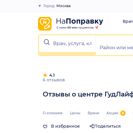
Город:
Москва
Закрыть
Вра
4.1
6 отзывов
Отзывы о центре ГудЛайф
О клинике
Цены
Врачи
Акции
8
В избранное
Поделиться