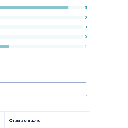
5
:
3333333334%
0
0
0
1
Отзыв о враче