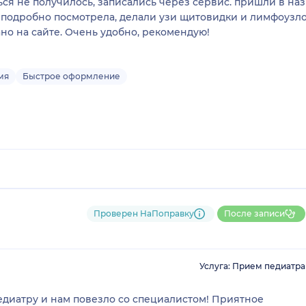
ться не получилось, записались через сервис. пришли в на
 подробно посмотрела, делали узи щитовидки и лимфоузлов
ано на сайте. Очень удобно, рекомендую!
мя
Быстрое оформление
Проверен НаПоправку
После записи
Услуга: Прием педиатра
едиатру и нам повезло со специалистом! Приятное