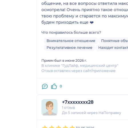
общение, на все вопросы ответила мак
осмотрела! Очень приятно такое отнош
твою проблему и старается по максимум
будем приходить еще ❤️
Что понравилось больше всего?
Внимательное отношение
Понятные объ
Результативное лечение
Находит контак
Прием был в июне 2026 г.
В клинике "ГудЛайф, медицинский центр"
Отзыв оставлен через сайт/приложение
0
+7xxxxxxxx28
1 отзыв
До 5 записей через НаПоправку
1
2
3
4
5