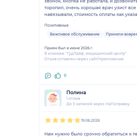
звонок, кнопка не работала, и дозвони
торопил, очень хорошая врач узист все
навязывали, стоимость оплаты как указ
Позитивные
Вежливое обслуживание
Приняли вовре
Прием был в июне 2026 г.
В клинике "ГудЛайф, медицинский центр"
Отзыв оставлен через сайт/приложение
0
Полина
1 отзыв
До 5 записей через НаПоправку
1
2
3
4
5
19.06.2026
Нам нужно было срочно обратиться к п