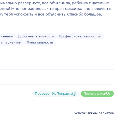
симально развернуто, все объяснила, ребенка тщательно
ение! Мне понравилось, что врач максимально включен в
у тебя успокоить и все объяснить. Спасибо большое,
яснения
Доброжелательность
Профессионализм и опыт
т с пациентом
Пунктуальность
Проверен НаПоправку
После записи
Услуга: Прием педиатра