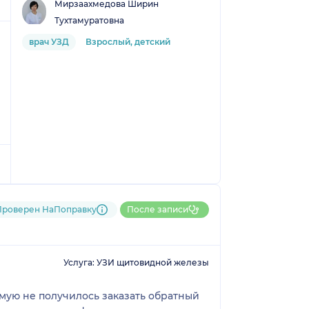
Мирзаахмедова Ширин
Тухтамуратовна
врач УЗД
Взрослый, детский
Проверен НаПоправку
После записи
Услуга: УЗИ щитовидной железы