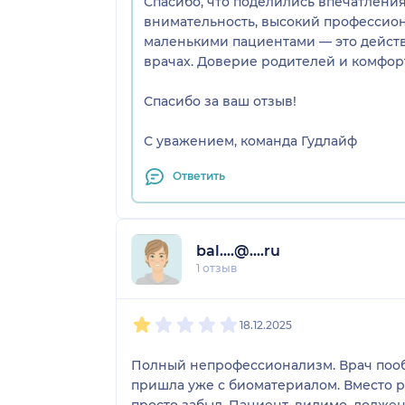
Спасибо, что поделились впечатления
внимательность, высокий профессион
маленькими пациентами — это действ
врачах. Доверие родителей и комфорт
Спасибо за ваш отзыв!
С уважением, команда Гудлайф
Ответить
bal....@....ru
1 отзыв
1
2
3
4
5
18.12.2025
Полный непрофессионализм. Врач пообе
пришла уже с биоматериалом. Вместо 