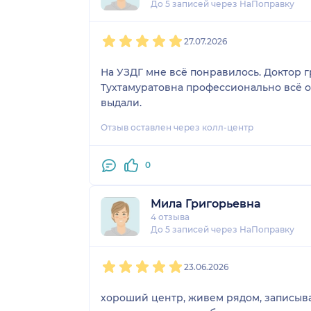
До 5 записей через НаПоправку
1
2
3
4
5
27.07.2026
На УЗДГ мне всё понравилось. Доктор 
Тухтамуратовна профессионально всё о
выдали.
Отзыв оставлен через колл-центр
0
Мила Григорьевна
4 отзыва
До 5 записей через НаПоправку
1
2
3
4
5
23.06.2026
хороший центр, живем рядом, записывались через сервис напоправку, перезвонили сразу