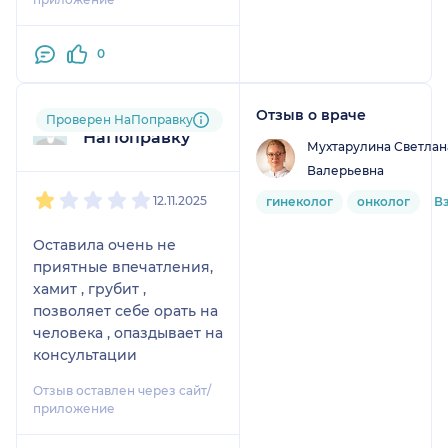
0
Отзыв о враче
Пользователь
Проверен НаПоправку
НаПоправку
Мухтарулина Светлан
Валерьевна
1
2
3
4
5
12.11.2025
гинеколог
онколог
В
Оставила очень не
приятные впечатления,
хамит , грубит ,
позволяет себе орать на
человека , опаздывает на
консультации
Отзыв оставлен через сайт/
приложение