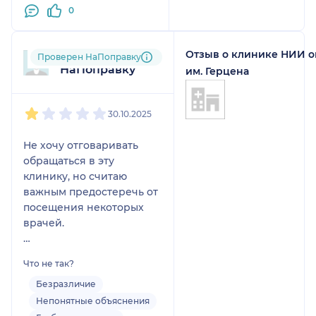
0
Отзыв о клинике НИИ 
Пользователь
Проверен НаПоправку
НаПоправку
им. Герцена
1
2
3
4
5
30.10.2025
Не хочу отговаривать
обращаться в эту
клинику, но считаю
важным предостеречь от
посещения некоторых
врачей.
Начну с «к.м.н.»
Что не так?
Голобородько Л.А. Пишу
«кандидат наук» в
Безразличие
кавычках, потому что на
Непонятные объяснения