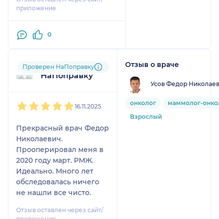
приложение
0
Отзыв о враче
Пользователь
Проверен НаПоправку
НаПоправку
Усов Федор Николае
1
2
3
4
5
онколог
маммолог-онко
16.11.2025
Взрослый
Прекрасный врач Федор
Николаевич.
Прооперировал меня в
2020 году март. РМЖ.
Идеально. Много лет
обследовалась ничего
не нашли все чисто.
Отзыв оставлен через сайт/
приложение