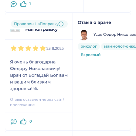
1
Отзыв о враче
Пользователь
Проверен НаПоправку
НаПоправку
Усов Федор Николае
1
2
3
4
5
онколог
маммолог-онко
23.11.2025
Взрослый
Я очень благодарна
Фёдору Николаевичу!
Врач от Бога!Дай Бог вам
и вашим близким
здоровья!!🙏
Отзыв оставлен через сайт/
приложение
0