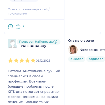
Отзыв оставлен через сайт/
приложение
2
Отзыв о враче
Пользователь
Проверен НаПоправку
НаПоправку
Федоренко Ната
1
2
3
4
5
онколог
радиолог
06.12.2025
Наталья Анатольевна лучший
специалист в своей
профессии. Возникли
большие проблемы после
ХЛТ, она помогает справиться
с осложнениями, назначила
лечение. Больше таких