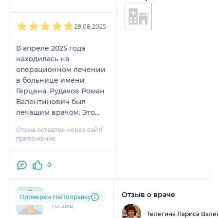
1
2
3
4
5
29.08.2025
В апреле 2025 года
находилась на
операционном лечении
в больнице имени
Герцена. Рудаков Роман
Валентинович был
лечащим врачом. Это
была вторая по счету
Отзыв оставлен через сайт/
торакальная операция
приложение
за последние 5 лет.
Роман Валентинович
0
предупредил, что
операция будет
сложная. Полностью
Отзыв о враче
+7xxxxxxxx70
Проверен НаПоправку
доверилась
1 отзыв
специалистам и 15
Телегина Лариса Вале