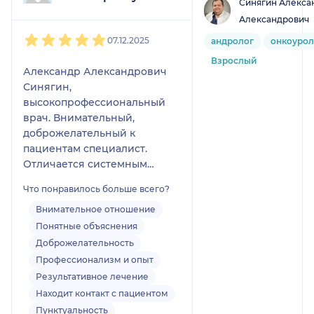
Синягин Алекса
Александрович
1
2
3
4
5
07.12.2025
андролог
онкоурол
Взрослый
Александр Александрович
Синягин,
высокопрофессиональный
врач. Внимательный,
доброжелательный к
пациентам специалист.
Отличается системным
подходом к проблеме
Что понравилось больше всего?
пациента, находит
наилучшее решение.
Внимательное отношение
Выражаю благодарность
Понятные объяснения
Александру Александровичу
Доброжелательность
за помощь в в решении
Профессионализм и опыт
моего вопроса.
Результативное лечение
Находит контакт с пациентом
Пунктуальность