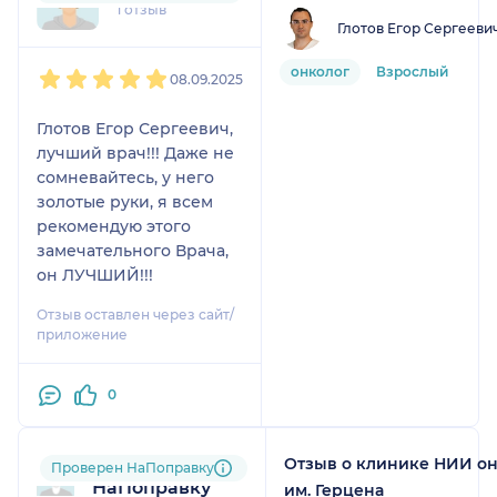
1 отзыв
Глотов Егор Сергееви
1
2
3
4
5
онколог
Взрослый
08.09.2025
Глотов Егор Сергеевич,
лучший врач!!! Даже не
сомневайтесь, у него
золотые руки, я всем
рекомендую этого
замечательного Врача,
он ЛУЧШИЙ!!!
Отзыв оставлен через сайт/
приложение
0
Отзыв о клинике НИИ о
Пользователь
Проверен НаПоправку
НаПоправку
им. Герцена