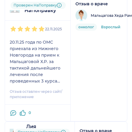
Отзыв о враче
Пользователь
Проверен НаПоправку
НаПоправку
Мальцагова Хеда Ра
1
2
3
4
5
онколог
Взрослый
22.11.2025
20.11.25 года по ОМС
приехала из Нижнего
Новгорода на прием к
Мальцаговой Х.Р. за
тактикой дальнейшего
лечения после
проведенных 3 курса
ПХТ. Врач настоящий
Отзыв оставлен через сайт/
профессионал своего
приложение
дела. Четко, быстро и
детально изучила мое
0
заболевание. Провела
тщательный осмотр,
Лия
дала необходимые
Отзыв о враче