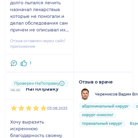
долго пытался лечить
меня надежду и
назначал лекарствыа
спокойствие в этот
которые не помогали и
непростой период.
делал обследования сам
причем не описывал их
Милана Юрьевна, в
а только давал фото УЗИ
свою очередь,
Отзыв оставлен через сайт/
и ТРУЗИ без
оказалась не только
приложение
описания,так и не
высококвалифицирова
вылечил а денег взял
нным специалистом, но
1
много
и чутким человеком.
Она уделила время,
чтобы подробно
Отзыв о враче
Пользователь
Проверен НаПоправку
рассказать о моем
НаПоправку
диагнозе, вариантах
Черемисов Вадим Вл
лечения и возможных
1
2
3
4
5
абдоминальный хирург
последствиях. Ее
03.08.2025
поддержка и
хирург-онколог
понимание сыграли
Хочу выразить
торакальный хирург
Взр
ключевую роль в моем
искреннюю
эмоциональном
благодарность своему