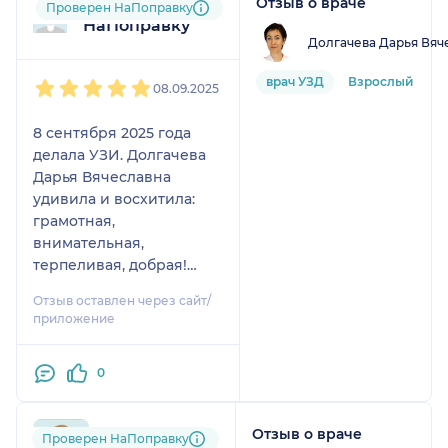
Отзыв о враче
Пользователь
Проверен НаПоправку
НаПоправку
Долгачева Дарья Вяч
1
2
3
4
5
врач УЗД
Взрослый
08.09.2025
8 сентября 2025 года
делала УЗИ. Долгачева
Дарья Вячеславна
удивила и восхитила:
грамотная,
внимательная,
терпеливая, добрая!
Дотошно обследовала, а,
Отзыв оставлен через сайт/
самое главное,-
приложение
успокоила, хотя болячек
много! Спасибо Вам,
0
Доктор, за золотые руки
и доброе сердце!
Отзыв о враче
263....@....ru
Проверен НаПоправку