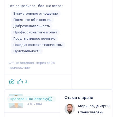
врачей и тогда мы все будем
Что понравилось больше всего?
здоровы❤️
Внимательное отношение
Понятные объяснения
Доброжелательность
Профессионализм и опыт
Результативное лечение
Находит контакт с пациентом
Пунктуальность
Отзыв оставлен через сайт/
приложение
2
Отзыв о враче
m68....@....ru
Проверен НаПоправку
2 отзыва
Меринов Дмитрий
Станиславович
1
2
3
4
5