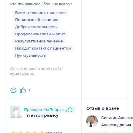
необходимое лечение. Иду
Что понравилось больше всего?
на выздоровление !!!
Спасибо!!!
Внимательное отношение
Понятные объяснения
Доброжелательность
Профессионализм и опыт
Результативное лечение
Находит контакт с пациентом
Пунктуальность
Отзыв оставлен через сайт/
приложение
1
Отзыв о враче
Пользователь
Проверен НаПоправку
НаПоправку
Синягин Алекса
Александрович
1
2
3
4
5