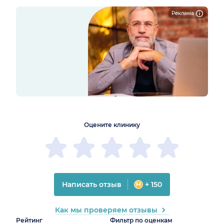
Реклама
1
2
3
4
5
1
2
3
4
5
Оцените клинику
Написать отзыв
+ 150
Как мы проверяем отзывы
Рейтинг
Фильтр по оценкам