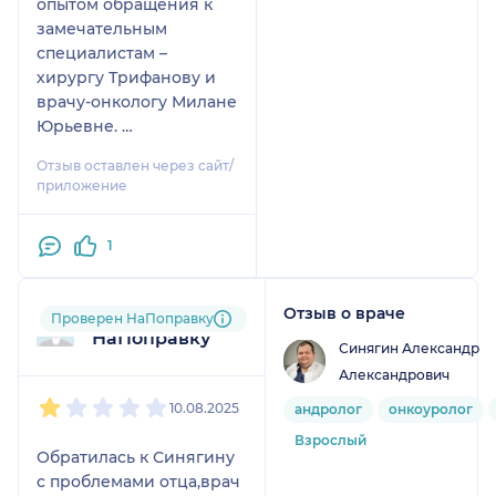
опытом обращения к
замечательным
специалистам –
хирургу Трифанову и
врачу-онкологу Милане
Юрьевне.
Отзыв оставлен через сайт/
С первого момента
приложение
общения с ними я
почувствовал их
1
искреннюю заботу и
профессионализм.
Доктор Трифанов
Отзыв о враче
Пользователь
Проверен НаПоправку
проявил невероятное
НаПоправку
внимание к деталям,
Синягин Александр
тщательно объясняя
Александрович
1
2
3
4
5
каждую процедуру и
10.08.2025
андролог
онкоуролог
отвечая на все мои
Взрослый
вопросы. Его
Обратилась к Синягину
уверенность и
с проблемами отца,врач
мастерство вселили в