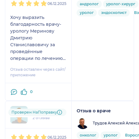
06.12.2025
андролог
уролог-хирург
уролог
эндоскопист
В
Хочу выразить
благодарность врачу-
урологу Меринову
Дмитрию
Станиславовичу за
проведённые
операции по лечению
мочевого пузыря​.
Отзыв оставлен через сайт/
Профессионал своего
приложение
дела, внимательный,
отзывчивый,
0
спокойный,
терпеливый,
выдержанный. Доктор
Отзыв о враче
m68....@....ru
Проверен НаПоправку
всегда подробно
2 отзыва
объясняет все этапы
Трудов Алексей Алекс
лечения, ответит на
1
2
3
4
5
всё интересующие
онколог
уролог
Взрос
06.12.2025