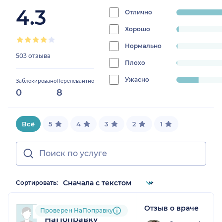
4.3
Отлично
progress:
82.1073558648111
Хорошо
progress:
1.5904572564612325%
Нормально
progress:
503 отзыва
0.7952286282306162%
Плохо
progress:
0.5964214711729622%
Ужасно
progress:
Заблокировано
Нерелевантно
0
8
14.910536779324055%
Всё
5
4
3
2
1
Сортировать:
Отзыв о враче
Пользователь
Проверен НаПоправку
НаПоправку