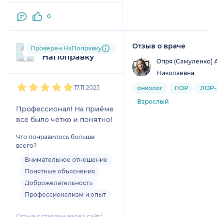
врач продолжал
наблюдать за моим
0
состоянием и до выписки.
Спасибо Вам за
Отзыв о враче
мастерство, спокойствие и
Пользователь
Проверен НаПоправку
НаПоправку
человечность.
Опря (Самуленко) 
Николаевна
1
2
3
4
5
17.11.2025
онколог
ЛОР
ЛОР-
Взрослый
Профессионал! На приёме
все было четко и понятно!
Что понравилось больше
всего?
Внимательное отношение
Понятные объяснения
Доброжелательность
Профессионализм и опыт
Отзыв оставлен через сайт/