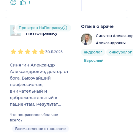
1
Отзыв о враче
Пользователь
Проверен НаПоправку
НаПоправку
Синягин Александ
Александрович
1
2
3
4
5
30.11.2025
андролог
онкоуролог
Взрослый
Синягин Александр
Александрович, доктор от
бога. Высочайший
профессионал,
внимательный и
доброжелательный к
пациентам. Результат
лечения всегда
Что понравилось больше
положительный. Доктор
всего?
пользуется большим
Внимательное отношение
авторитетом и уважением