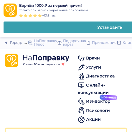
1
2
3
4
5
to
Вернём 1000 ₽ за первый приём!
Закрыть
Только при записи через наше приложение
content
~13.5 тыс.
Установить
НаПоправку
Подарочная
Город:
Москва
Приложение
Кли
Плюс
карта
Врачи
Услуги
Диагностика
Онлайн-
консультации
ИИ-доктор
Психологи
Акции