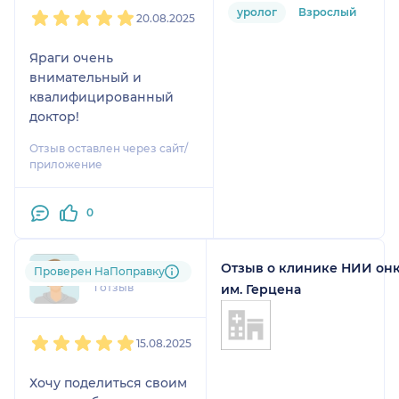
1
2
3
4
5
образования до Ларисы
уролог
Взрослый
Евгеньевна.
20.08.2025
Валентиновны не
удалось, и нами было
Яраги очень
потеряно ОГРОМНОЕ
внимательный и
количество времени .
квалифицированный
доктор!
Отзыв оставлен через сайт/
приложение
0
Отзыв о клинике НИИ он
mag....@....ru
Проверен НаПоправку
1 отзыв
им. Герцена
1
2
3
4
5
15.08.2025
Хочу поделиться своим