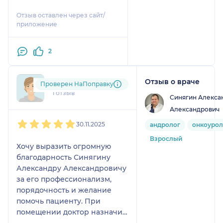
среди коллег и пациентов.
Отзыв оставлен через сайт/
Желаю дальнейшего
приложение
карьерного роста и
успехов!
2
Отзыв о враче
vs.....@....com
Проверен НаПоправку
1 отзыв
Синягин Алекса
Александрович
1
2
3
4
5
30.11.2025
андролог
онкоурол
Взрослый
Хочу выразить огромную
благодарность Синягину
Александру Александровичу
за его профессионализм,
порядочность и желание
помочь пациенту. При
помещении доктор назначил