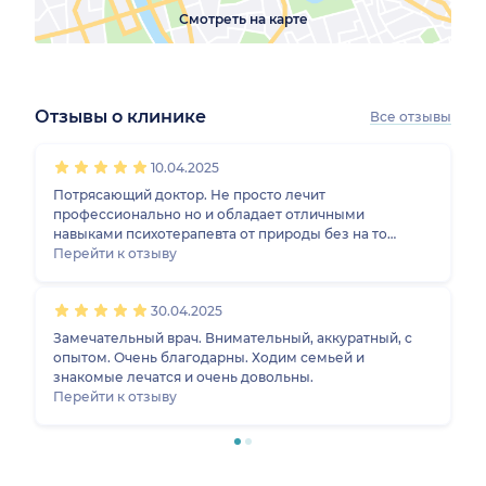
Смотреть на карте
Отзывы о клинике
Все отзывы
1
2
3
4
5
1
2
3
4
5
10.04.2025
Потрясающий доктор. Не просто лечит
профессионально но и обладает отличными
навыками психотерапевта от природы без на то
специального образования. Детально описывает
Перейти к отзыву
ситуацию и варианты лечения. Все подробно
объясняет на доступном языке. Лечит мягко,
30.04.2025
позитивно, ответственно. Индивидуальный подход к
каждому пациенту. К нему хочется возвращаться.
Замечательный врач. Внимательный, аккуратный, с
опытом. Очень благодарны. Ходим семьей и
знакомые лечатся и очень довольны.
Перейти к отзыву