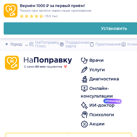
1
2
3
4
5
1
2
3
4
5
1
2
3
4
5
to
Вернём 1000 ₽ за первый приём!
Закрыть
Только при записи через наше приложение
content
~13.5 тыс.
Установить
НаПоправку
Подарочная
Город:
Москва
Приложение
Кли
Плюс
карта
Врачи
Услуги
Диагностика
Онлайн-
консультации
ИИ-доктор
Психологи
Акции