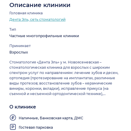
Описание клиники
Головная клиника
Дента Эль, сеть стоматологий
Тип
Частные многопрофильные клиники
Принимает
Взрослых
Стоматология «Дента Эль» у м. Новоясеневская –
стоматологическая клиника для взрослых с широким
спектром услуг по направлениям: лечение зубов и десен,
ортопедия (протезирование на имплантатах, различные
виды протезов; восстановление зубов – керамические
виниры, коронки, вкладки), исправление прикуса (на
съемной и несъемной ортодонтической технике),
имплантация и хирургия, эстетическая и профилактическая
стоматология (отбеливание, гигиенические процедуры). В
О клинике
наличии современное оборудование и материалы, что
позволяет осуществлять лечение комфортно,
Наличные, Банковская карта, ДМС
максимально безболезненно.
Гостевая парковка