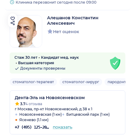
Клиника перезвонит сегодня после 09:00
Алешанов Константин
Алексеевич
Нет оценок
Стаж 30 лет
Кандидат мед. наук
Высшая категория
Документы проверены
стоматолог-терапевт
стоматолог-хирург
пародонтолог
Дента-Эль на Новоясеневском
3.7
4 отзыва
г Москва, пр-кт Новоясеневский, д 38 к 1
Новоясеневская (1 км)
Битцевский парк (1 км)
Ясенево (1.1 км)
показать
+7 (495) 125-20-98