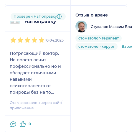
Отзыв о враче
Пользователь
Проверен НаПоправку
НаПоправку
Стукалов Максим Вл
1
2
3
4
5
стоматолог-терапевт
10.04.2025
стоматолог-хирург
Взро
Потрясающий доктор.
Не просто лечит
профессионально но и
обладает отличными
навыками
психотерапевта от
природы без на то
специального
Отзыв оставлен через сайт/
образования. Детально
приложение
описывает ситуацию и
варианты лечения. Все
0
подробно объясняет на
доступном языке. Лечит