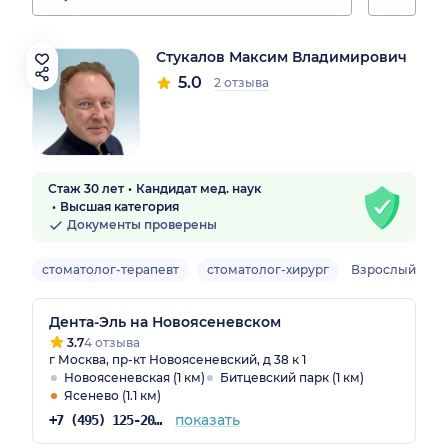
Стукалов Максим Владимирович
5.0
2 отзыва
Стаж 30 лет
Кандидат мед. наук
Высшая категория
Документы проверены
стоматолог-терапевт
стоматолог-хирург
Взрослый
Дента-Эль на Новоясеневском
3.7
4 отзыва
г Москва, пр-кт Новоясеневский, д 38 к 1
Новоясеневская (1 км)
Битцевский парк (1 км)
Ясенево (1.1 км)
показать
+7 (495) 125-20-98