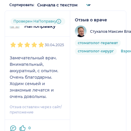
Сортировать:
Отзыв о враче
Пользователь
Проверен НаПоправку
НаПоправку
Стукалов Максим Вл
1
2
3
4
5
стоматолог-терапевт
30.04.2025
стоматолог-хирург
Взро
Замечательный врач.
Внимательный,
аккуратный, с опытом.
Очень благодарны.
Ходим семьей и
знакомые лечатся и
очень довольны.
Отзыв оставлен через сайт/
приложение
0