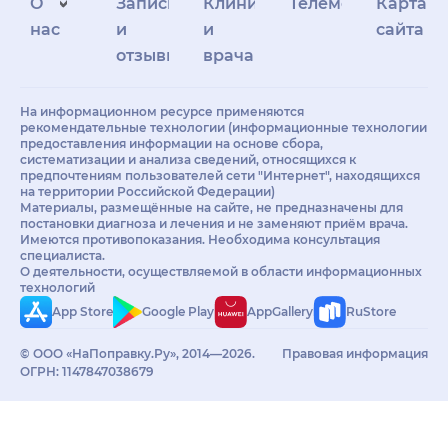
О
Запись
Клиникам
Телемедицина
Карта
нас
и
и
сайта
отзывы
врачам
На информационном ресурсе применяются
рекомендательные технологии (информационные технологии
предоставления информации на основе сбора,
систематизации и анализа сведений, относящихся к
предпочтениям пользователей сети "Интернет", находящихся
на территории Российской Федерации)
Материалы, размещённые на сайте, не предназначены для
постановки диагноза и лечения и не заменяют приём врача.
Имеются противопоказания. Необходима консультация
специалиста.
О деятельности, осуществляемой в области информационных
технологий
App Store
Google Play
AppGallery
RuStore
© ООО «НаПоправку.Ру», 2014—2026.
Правовая информация
ОГРН: 1147847038679