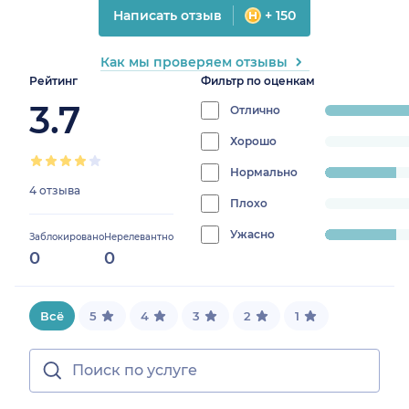
Написать отзыв
+ 150
Как мы проверяем отзывы
Рейтинг
Фильтр по оценкам
3.7
Отлично
progress:
50%
Хорошо
progress:
0%
Нормально
progress:
4 отзыва
25%
Плохо
progress:
0%
Ужасно
progress:
Заблокировано
Нерелевантно
0
0
25%
Всё
5
4
3
2
1