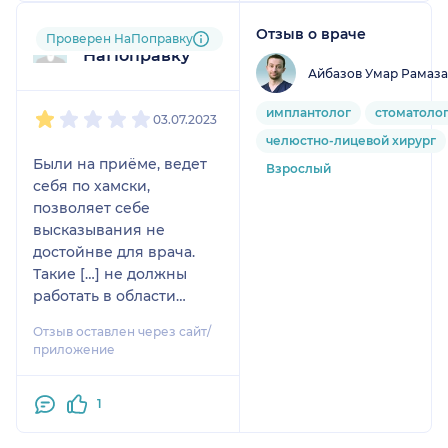
мягко, позитивно,
Отзыв о враче
Пользователь
Проверен НаПоправку
ответственно.
НаПоправку
Индивидуальный подход
Айбазов Умар Рамаз
к каждому пациенту. К
1
2
3
4
5
нему хочется
имплантолог
стоматолог
03.07.2023
возвращаться.
челюстно-лицевой хирург
Были на приёме, ведет
Взрослый
себя по хамски,
позволяет себе
высказывания не
достойнве для врача.
Такие […] не должны
работать в области
медицины.
Отзыв оставлен через сайт/
приложение
1