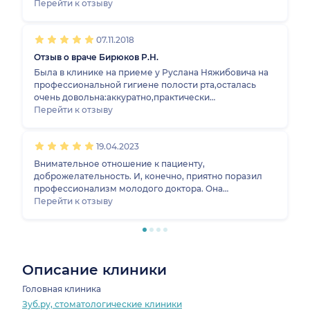
результатом. Перед процедурой врач задал вопросы
Перейти к отзыву
о чувствительности зубов, аллергии на лекарства.
После были даны подробные рекомендации по уходу
07.11.2018
за полостью рта. Спасибо Вам большое.
Отзыв о враче Бирюков Р.Н.
Была в клинике на приеме у Руслана Няжибовича на
профессиональной гигиене полости рта,осталась
очень довольна:аккуратно,практически
безболезненно,четко и быстро, с дальнейшими
Перейти к отзыву
комментариями и советами по уходу.однозначно
рекомендую!
19.04.2023
Внимательное отношение к пациенту,
доброжелательность. И, конечно, приятно поразил
профессионализм молодого доктора. Она
рассмотрела несколько вариантов фиксации. Я
Перейти к отзыву
обратилась не сразу, как упал протез, пошли
изменения десны. Все необходимые манипуляции
провела безболезненно. Рекомендую.
Описание клиники
Головная клиника
Зуб.ру, стоматологические клиники