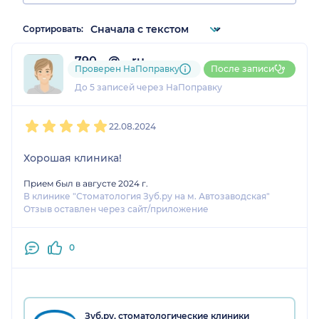
Сортировать:
790....@....ru
Проверен НаПоправку
После записи
1 отзыв
До 5 записей через НаПоправку
1
2
3
4
5
22.08.2024
Хорошая клиника!
Прием был в августе 2024 г.
В клинике "Стоматология Зуб.ру на м. Автозаводская"
Отзыв оставлен через сайт/приложение
0
Зуб.ру, стоматологические клиники