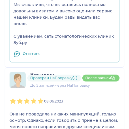
Мы счастливы, что вы остались полностью
довольны визитом и высоко оценили сервис
нашей клиники. Будем рады видеть вас
вновь!
С уважением, сеть стоматологических клиник
Зуб.ру
Ответить
Виктория
Проверен НаПоправку
После записи
4 отзыва
До 5 записей через НаПоправку
1
2
3
4
5
08.06.2023
Она не проводила никаких манипуляций, только
осмотр. Однако, если говорить о приеме в целом,
меня просто направили к другим специалистам.