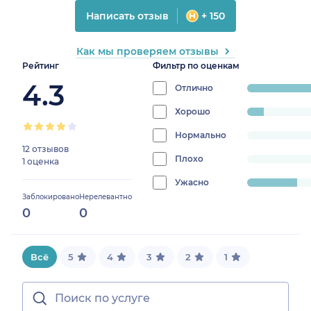
Написать отзыв
+ 150
Как мы проверяем отзывы
Рейтинг
Фильтр по оценкам
4.3
Отлично
progress:
69.23076923076923%
Хорошо
progress:
7.6923076923076925%
Нормально
progress:
12 отзывов
0%
Плохо
progress:
1 оценка
0%
Ужасно
progress:
Заблокировано
Нерелевантно
23.076923076923077%
0
0
Всё
5
4
3
2
1