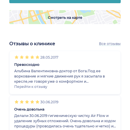
Смотреть на карте
Отзывы о клинике
Все отзывы
1
2
3
4
5
1
2
3
4
5
1
2
3
4
5
1
2
3
4
5
28.05.2017
Превосходно
Альбина Валентиновна-доктор от Бога.Под ее
воркование и мягкие движения рук я засыпала в
кресле,не говоря уже о комфортном и
безболезненном лечении.Мом друзья,лечившиеся у
Перейти к отзыву
неё по моим рекомендациям,позже много раз
говорили мне "спасибо".Спасибо Вам,Альбина
30.06.2019
Валентиновна.
Очень довольна
Делали 30.06.2019 гигиеническую чистку Air Flow и
удаление зубных отложений. Очень довольна и ходом
процедуры (проводилась очень тщательно и четко) и