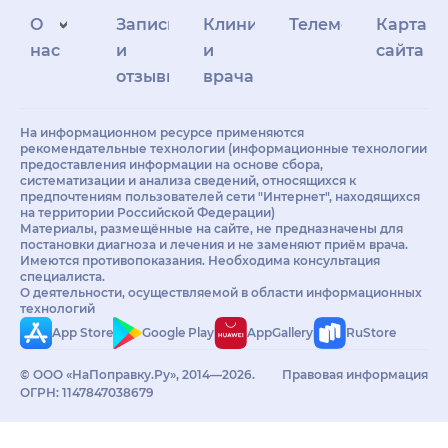
О
Запись
Клиникам
Телемедицина
Карта
нас
и
и
сайта
отзывы
врачам
На информационном ресурсе применяются
рекомендательные технологии (информационные технологии
предоставления информации на основе сбора,
систематизации и анализа сведений, относящихся к
предпочтениям пользователей сети "Интернет", находящихся
на территории Российской Федерации)
Материалы, размещённые на сайте, не предназначены для
постановки диагноза и лечения и не заменяют приём врача.
Имеются противопоказания. Необходима консультация
специалиста.
О деятельности, осуществляемой в области информационных
технологий
App Store
Google Play
AppGallery
RuStore
© ООО «НаПоправку.Ру», 2014—2026.
Правовая информация
ОГРН: 1147847038679