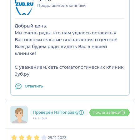
Представитель клиники
Добрый день.
Мы очень рады, что нам удалось оставить у
Вас положительные впечатления о центре!
Всегда будем рады видеть Вас в нашей
клинике!
С уважением, сеть стоматологических клиник
Зуб.ру
Ответить
Ольга
Проверен НаПоправку
После записи
1 отзыв
1
2
3
4
5
29.12.2023