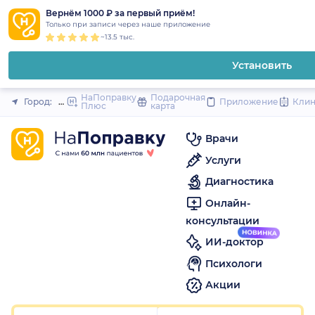
1
2
3
4
5
1
2
3
4
5
1
2
3
4
5
to
Вернём 1000 ₽ за первый приём!
Закрыть
Только при записи через наше приложение
content
~13.5 тыс.
Установить
НаПоправку
Подарочная
Город:
Москва
Приложение
Кли
Плюс
карта
Врачи
Услуги
Диагностика
Онлайн-
консультации
ИИ-доктор
Психологи
Акции