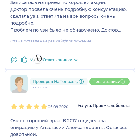
Записалась на приём по хорошей акции.
Доктор провела очень подробную консультацию,
сделала узи, ответила на все вопросы очень
подробно.
Проблем по узи было не обнаружено. Доктор
дала много рекомендаций и советов на будущее,
Отзыв оставлен через сайт/приложение
рассказала, как сохранить здоровье вен, при
каких обстоятельствах носить компрессионный
трикотаж и как его подобрать.
0
Ответ клиники
Анастасия Александровна очень компетентный
специалист и очень доброжелательный человек.
Спасибо, что есть такой доктор, которому можно
790....@....ru
Проверен НаПоправку
После записи
доверить своё здоровье.
1 отзыв
1
2
3
4
5
Услуга: Прием флеболога
05.09.2020
Очень хороший врач. В 2017 году делала
опирацию у Анастасии Александровны. Осталась
довольной.