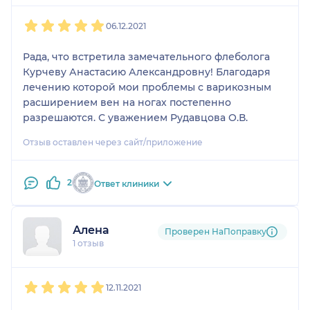
1
2
3
4
5
06.12.2021
Рада, что встретила замечательного флеболога
Курчеву Анастасию Александровну! Благодаря
лечению которой мои проблемы с варикозным
расширением вен на ногах постепенно
разрешаются. С уважением Рудавцова О.В.
Отзыв оставлен через сайт/приложение
2
Ответ клиники
Алена
Проверен НаПоправку
1 отзыв
1
2
3
4
5
12.11.2021