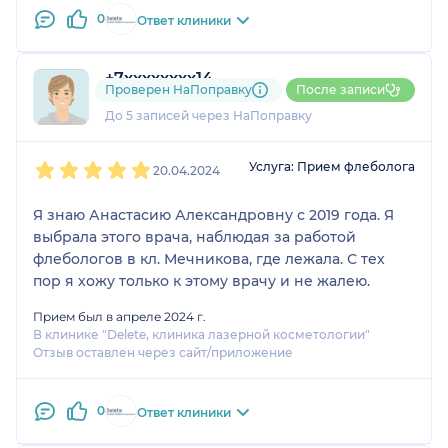
0
Ответ клиники
+7xxxxxxxx14
Проверен НаПоправку
После записи
2 отзыва
До 5 записей через НаПоправку
1
2
3
4
5
Услуга: Прием флеболога
20.04.2024
Я знаю Анастасию Александровну с 2019 года. Я
выбрала этого врача, наблюдая за работой
флебологов в кл. Мечникова, где лежала. С тех
пор я хожу только к этому врачу и не жалею.
Прием был в апреле 2024 г.
В клинике "Delete, клиника лазерной косметологии"
Отзыв оставлен через сайт/приложение
0
Ответ клиники