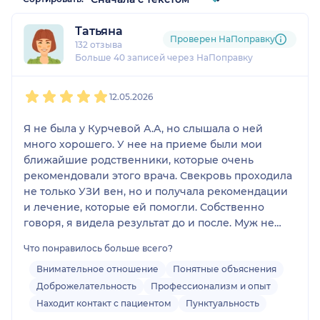
Татьяна
Проверен НаПоправку
132 отзыва
Больше 40 записей через НаПоправку
1
2
3
4
5
12.05.2026
Я не была у Курчевой А.А, но слышала о ней
много хорошего. У нее на приеме были мои
ближайшие родственники, которые очень
рекомендовали этого врача. Свекровь проходила
не только УЗИ вен, но и получала рекомендации
и лечение, которые ей помогли. Собственно
говоря, я видела результат до и после. Муж не
лечился, но делал УЗИ вен и тоже остался
Что понравилось больше всего?
доволен.
Внимательное отношение
Понятные объяснения
Доброжелательность
Профессионализм и опыт
Находит контакт с пациентом
Пунктуальность