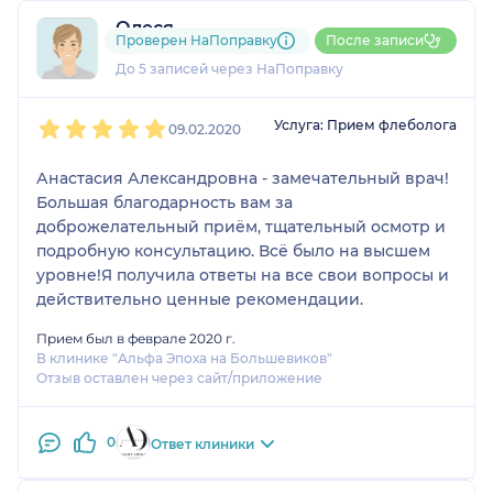
пациентам и ваши исчерпывающие
Олеся
рекомендации.
Проверен НаПоправку
После записи
1 отзыв
До 5 записей через НаПоправку
1
2
3
4
5
Услуга: Прием флеболога
09.02.2020
Анастасия Александровна - замечательный врач!
Большая благодарность вам за
доброжелательный приём, тщательный осмотр и
подробную консультацию. Всё было на высшем
уровне!Я получила ответы на все свои вопросы и
действительно ценные рекомендации.
Прием был в феврале 2020 г.
В клинике "Альфа Эпоха на Большевиков"
Отзыв оставлен через сайт/приложение
0
Ответ клиники