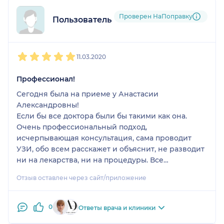
Проверен НаПоправку
Пользователь НаПоправку
1
2
3
4
5
11.03.2020
Профессионал!
Сегодня была на приеме у Анастасии
Александровны!
Если бы все доктора были бы такими как она.
Очень профессиональный подход,
исчерпывающая консультация, сама проводит
УЗИ, обо всем расскажет и объяснит, не разводит
ни на лекарства, ни на процедуры. Все
положительные отзывы о ней чистая правда. На
Отзыв оставлен через сайт/приложение
основании отзывов обратилась именно к
Анастасии Александровне и не прогадала.
Спасибо вам, доктор, большое за
0
Ответы врача и клиники
профессионализм, внимательный подход к