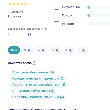
0%
Нормально
progress:
32 отзыва
3.0303030303030303%
Плохо
progress:
1 оценка
3.0303030303030303%
Ужасно
progress:
Заблокировано
Нерелевантно
0%
1
0
Всё
5
4
3
2
1
Качества врача
Понятные объяснения (19)
Находит контакт с пациентом (12)
Пациенты отмечают результат (5)
Внимательный осмотр (4)
Бережный подход к лечению (4)
Сортировать: