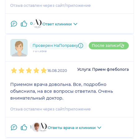
Отзыв оставлен через сайт/приложение
0
Ответ клиники
791....@....ru
Проверен НаПоправку
После записи
1 отзыв
1
2
3
4
5
Услуга: Прием флеболога
16.08.2020
Приемом врача довольна. Все, подробно
объяснила, на все вопросы ответила. Очень
внимательный доктор.
Отзыв оставлен через сайт/приложение
1
Ответы врача и клиники