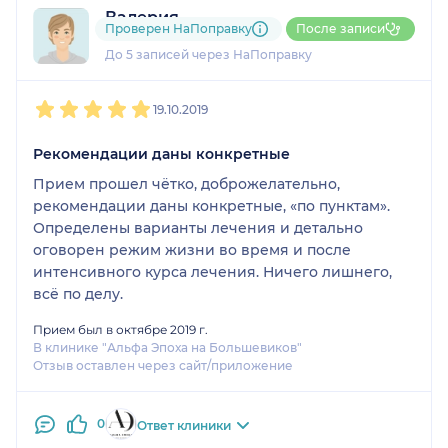
Валерия
касательно самой клиники на Белышева 5/6,везде
Проверен НаПоправку
После записи
2 отзыва
чисто,уютно,приятно,девушка на ресепшене
До 5 записей через НаПоправку
заботливо предложит
чай,кофе,шоколад.Рекомендую.
1
2
3
4
5
19.10.2019
Рекомендации даны конкретные
Прием прошел чётко, доброжелательно,
рекомендации даны конкретные, «по пунктам».
Определены варианты лечения и детально
оговорен режим жизни во время и после
интенсивного курса лечения. Ничего лишнего,
всё по делу.
Прием был в октябре 2019 г.
В клинике "Альфа Эпоха на Большевиков"
Отзыв оставлен через сайт/приложение
0
Ответ клиники