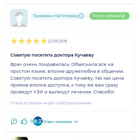
Проверен НаПоправку
После записи
Пользователь НаПоправку
1
2
3
4
5
22.09.2019
Советую посетить доктора Кучаеву
Врач очень понравилась. Объяснила все на
простом языке, вполне дружелюбна в общении.
Советую посетить доктора Кучаеву, так как цена
приема вполне доступна, к тому же вам сразу
проведут УЗИ и выпишут лечение. Спасибо!
Отзыв оставлен через сайт/приложение
0
Ответ клиники