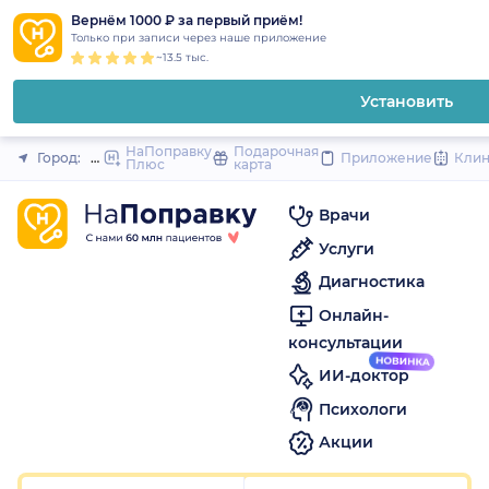
1
2
3
4
5
1
2
3
4
5
1
2
3
4
5
to
Вернём 1000 ₽ за первый приём!
Закрыть
Только при записи через наше приложение
content
~13.5 тыс.
Установить
НаПоправку
Подарочная
Город:
Москва
Приложение
Кли
Плюс
карта
Врачи
Услуги
Диагностика
Онлайн-
консультации
ИИ-доктор
Психологи
Акции