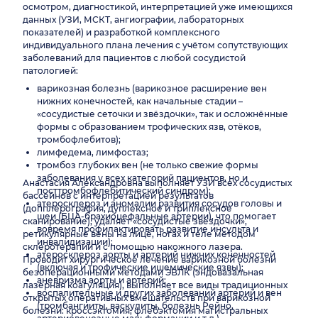
осмотром, диагностикой, интерпретацией уже имеющихся
данных (УЗИ, МСКТ, ангиографии, лабораторных
показателей) и разработкой комплексного
индивидуального плана лечения с учётом сопутствующих
заболеваний для пациентов с любой сосудистой
патологией:
варикозная болезнь (варикозное расширение вен
нижних конечностей, как начальные стадии –
«сосудистые сеточки и звёздочки», так и осложнённые
формы с образованием трофических язв, отёков,
тромбофлебитов);
лимфедема, лимфостаз;
тромбоз глубоких вен (не только свежие формы
заболевания у всех категорий пациентов, но и
Анастасия Александровна выполняет УЗИ всех сосудистых
посттромбофлебитический синдром);
бассейнов с интерпретацией результатов
атеросклероз и аномалии развития сосудов головы и
(допплерография, дуплексное и триплексное
шеи (БЦА-брахиоцефальные артерии), что помогает
сканирование), удаляет «сосудистые звездочки»,
вовремя профилактировать развитие инсульта и
ретикулярные вены на лице, ногах и теле методом
инвалидизации);
склеротерапии и с помощью накожного лазера.
атеросклероз аорты и артерий нижних конечностей
Проводит хирургическое лечение варикозной болезни
(включая и трофические ишемические язвы);
безоперационными методами ЭВЛК (эндовазальная
аневризма аорты и артерий;
лазерная коагуляция), выполняет все виды традиционных
воспалительные и других заболеваний артерий и вен
открытых оперативных вмешательств при варикозной
(тромбангииты, васкулиты, болезнь Рейно,
болезни: кроссэктомия, флебэктомия магистральных