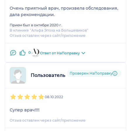
Очень приятный врач, произвела обследования,
дала рекомендации.
Прием был в октябре 2020 г.
В клинике "Альфа Эпоха на Большевиков"
Отзыв оставлен через сайт/приложение
0
Ответ от НаПоправку
Проверен НаПоправку
Пользователь НаПоправку
1
2
3
4
5
08.10.2022
Супер врач!!!!
Отзыв оставлен через сайт/приложение