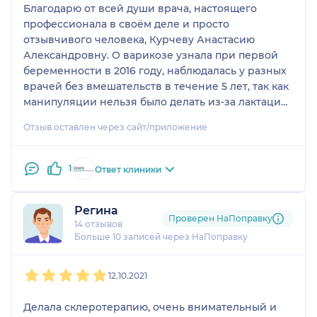
Благодарю от всей души врача, настоящего
профессионала в своём деле и просто
отзывчивого человека, Курчеву Анастасию
Александровну. О варикозе узнала при первой
беременности в 2016 году, наблюдалась у разных
врачей без вмешательств в течение 5 лет, так как
манипуляции нельзя было делать из-за лактации
и второй беременности, которая очень усугубила
Отзыв оставлен через сайт/приложение
проблему. Я очень мнительная, меня запугали
различными последствиями, которые могли со
мной произойти, если я не сделаю операцию, все
1
Ответ клиники
врачи говорили, что надо удалять под общим
наркозом и никаких вариантов нет. Вот с такими
Регина
страхами я проходили несколько лет. Около года
Проверен НаПоправку
14 отзывов
смотрела блог Анастасии Александровны,
Больше 10 записей через НаПоправку
изучала внимательно всю информацию, которую
она освещала, и решилась на консультацию.
1
2
3
4
5
Моему счастью не было предела, когда я узнала,
12.10.2021
что мою 3 степень и выбухающие вены можно
вылечить лазером и склеротерапией (просто
Делала склеротерапию, очень внимательный и