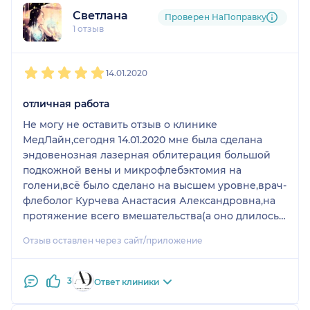
Светлана
Проверен НаПоправку
1 отзыв
1
2
3
4
5
14.01.2020
отличная работа
Не могу не оставить отзыв о клинике
МедЛайн,сегодня 14.01.2020 мне была сделана
эндовенозная лазерная облитерация большой
подкожной вены и микрофлебэктомия на
голени,всё было сделано на высшем уровне,врач-
флеболог Курчева Анастасия Александровна,на
протяжение всего вмешательства(а оно длилось
около 1,5 часа)держала меня в курсе всего,что
Отзыв оставлен через сайт/приложение
делает,работа была выполнена чётко без
замешательств,была уверенность,что нахожусь в
надёжных руках,даже и шутить
3
Ответ клиники
удавалось,операционная чистая,всё блестит,на
расходных материалах не экономили,а что