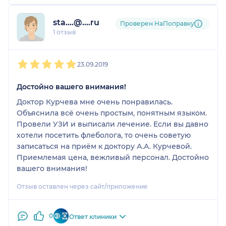
sta....@....ru
Проверен НаПоправку
1 отзыв
1
2
3
4
5
23.09.2019
Достойно вашего внимания!
Доктор Курчева мне очень понравилась.
Объяснила всё очень простым, понятным языком.
Провели УЗИ и выписали лечение. Если вы давно
хотели посетить флеболога, то очень советую
записаться на приём к доктору А.А. Курчевой.
Приемлемая цена, вежливый персонал. Достойно
вашего внимания!
Отзыв оставлен через сайт/приложение
0
Ответ клиники