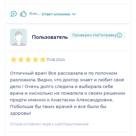
Прошёл месяц, я прекрасно себя чувствую и
очень советую всем кто столкнулся с этой
0
Ответ клиники
проблемой не оттягивать и не бояться.
Хочу выразить благодарность Анастасие
Проверен НаПоправку
Пользователь НаПоправку
Александровне за ее профессионализм и
внимательное отношение. Доктор всегда готова
уделить время для ответа на все вопросы и
1
2
3
4
5
разъяснить любую информациюг. Она проявляет
17.06.2024
чуткость и заботу, что очень важно. Спасибо
большое за такую квалифицированную помощь!
Отличный врач! Все рассказала и по полочком
разложила. Видно, что доктор знает и любит своё
дело ! Очень долго следила и выбирала себе
врача и нисколько не пожалела о своём решении
придти именно к Анастасии Александровне.
Побольше бы таких врачей и все были бы
здоровы!
Отзыв оставлен через сайт/приложение