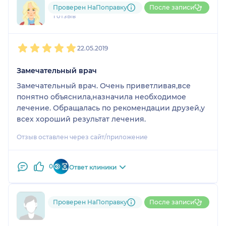
Татьяна
Проверен НаПоправку
После записи
1 отзыв
1
2
3
4
5
22.05.2019
Замечательный врач
Замечательный врач. Очень приветливая,все
понятно объяснила,назначила необходимое
лечение. Обращалась по рекомендации друзей,у
всех хороший результат лечения.
Отзыв оставлен через сайт/приложение
0
Ответ клиники
Проверен НаПоправку
После записи
Пользователь НаПоправку