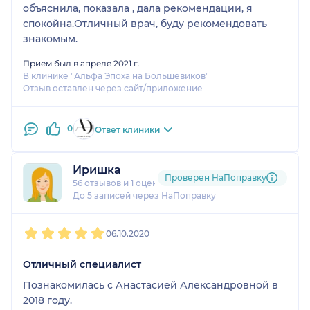
объяснила, показала , дала рекомендации, я
спокойна.Отличный врач, буду рекомендовать
знакомым.
Прием был в апреле 2021 г.
В клинике "Альфа Эпоха на Большевиков"
Отзыв оставлен через сайт/приложение
0
Ответ клиники
Иришка
Проверен НаПоправку
56 отзывов
и
1 оценка
До 5 записей через НаПоправку
1
2
3
4
5
06.10.2020
Отличный специалист
Познакомилась с Анастасией Александровной в
2018 году.