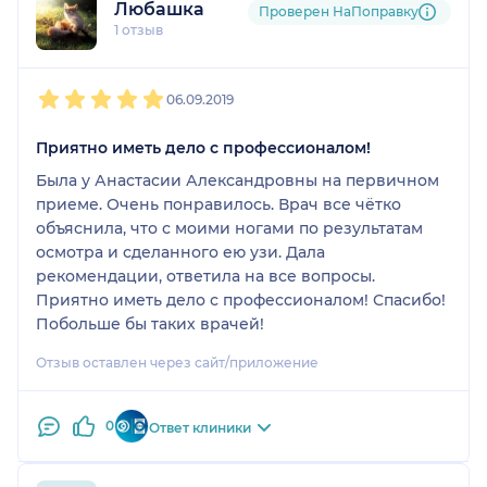
Любашка
Проверен НаПоправку
1 отзыв
1
2
3
4
5
06.09.2019
Приятно иметь дело с профессионалом!
Была у Анастасии Александровны на первичном
приеме. Очень понравилось. Врач все чётко
объяснила, что с моими ногами по результатам
осмотра и сделанного ею узи. Дала
рекомендации, ответила на все вопросы.
Приятно иметь дело с профессионалом! Спасибо!
Побольше бы таких врачей!
Отзыв оставлен через сайт/приложение
0
Ответ клиники