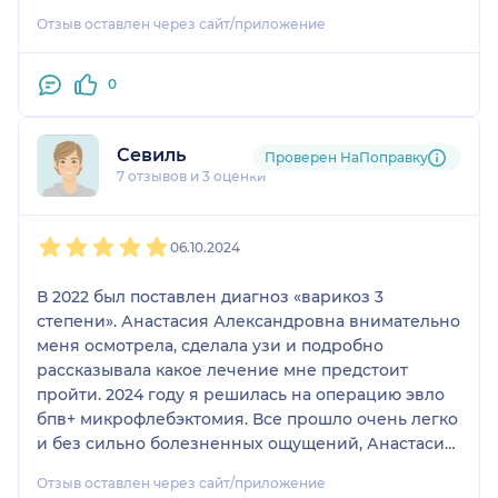
Отзыв оставлен через сайт/приложение
0
Севиль
Проверен НаПоправку
7 отзывов
и
3 оценки
1
2
3
4
5
06.10.2024
В 2022 был поставлен диагноз «варикоз 3
степени». Анастасия Александровна внимательно
меня осмотрела, сделала узи и подробно
рассказывала какое лечение мне предстоит
пройти. 2024 году я решилась на операцию эвло
бпв+ микрофлебэктомия. Все прошло очень легко
и без сильно болезненных ощущений, Анастасия
Александровна подробно рассказывала весь
Отзыв оставлен через сайт/приложение
процесс, была очень внимательно и добра.