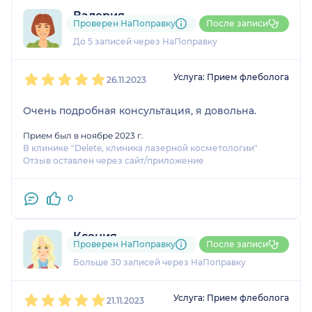
Валерия
Проверен НаПоправку
После записи
1 отзыв
и
1 оценка
До 5 записей через НаПоправку
1
2
3
4
5
Услуга: Прием флеболога
26.11.2023
Очень подробная консультация, я довольна.
Прием был в ноябре 2023 г.
В клинике "Delete, клиника лазерной косметологии"
Отзыв оставлен через сайт/приложение
0
Ксения
Проверен НаПоправку
После записи
8 отзывов
и
4 оценки
Больше 30 записей через НаПоправку
1
2
3
4
5
Услуга: Прием флеболога
21.11.2023