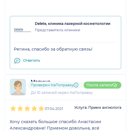
заботливое отношение к клиенту и за то, что в
мире существует такой замечательный человек
как Вы. БЛАГОДАРЮ, огромных успехов, высокого
Delete, клиника лазерной косметологии
статуса, признания и уважения.
Представитель клиники
Регина, спасибо за обратную связь!
Ответить
Марина
Проверен НаПоправку
После записи
1 отзыв
и
1 оценка
До 10 записей через НаПоправку
1
2
3
4
5
Услуга: Прием ангиолога
07.04.2021
Хочу сказать большое спасибо Анастасии
Александровне! Приемом довольна, всё