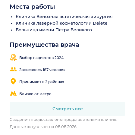
Места работы
Клиника Венозная эстетическая хирургия
Клиника лазерной косметологии Delete
Больница имени Петра Великого
Преимущества врача
Находит
Понятные
контакт с
объяснения
Выбор пациентов 2024
пациентом
Записалось 187 человек
Принимает в 2 районах
Близко от метро
Смотреть все
Сведения предоставлены представителями клиник.
Данные актуальны на 08.08.2026