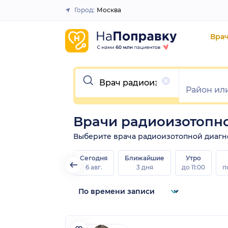
Город:
Москва
Закрыть
Вра
Очистить
Врачи радиоизотопн
Выберите врача радиоизотопной диагност
Сегодня
Ближайшие
Утро
6 авг.
3 дня
до 11:00
п