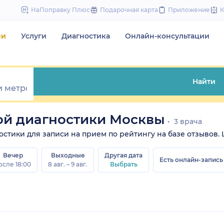
to
НаПоправку Плюс
Подарочная карта
Приложение
content
чи
Услуги
Диагностика
Онлайн-консультации
Найти
ой диагностики Москвы
3 врача
ики для записи на прием по рейтингу на базе отзывов. Цен
Вечер
Выходные
Другая дата
Есть онлайн-запись
осле 18:00
8 авг. – 9 авг.
Выбрать