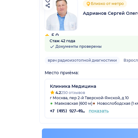
Близко от метро
Адрианов Сергей Олег
5.0
Стаж 42 года
3 отзыва
Документы проверены
врач радиоизотопной диагностики
Взрос
Место приёма:
Клиника Медицина
4.2
250 отзывов
г Москва, пер 2-й Тверской-Ямской, д 10
Маяковская (600 м)
Новослободская (1 к
показать
+7 (495) 927-49-17