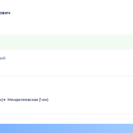
ович
лый
м)
Менделеевская (1 км)