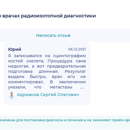
о врачах радиоизотопной диагностики
Написать отзыв
Юрий
06.12.2021
Я записывался на сцинтиграфию
костей скелета. Процедура сама
недолгая, а вот предварительная
подготовка длинная. Результат
выдали быстро, врач его не
комментировал. В заключении
указали, что метастазы не
обнаружили, это основное.
Адрианов Сергей Олегович
Доктора я бы оценил на пятерку. В
клинике приятная атмосфера,
чистенько, обслуживание на
уровне.
значены для постановки диагноза и лечения и не заменяют приём в