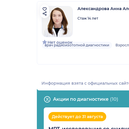
Александрова Анна Ал
Стаж 14 лет
Нет оценок
врач радиоизотопной диагностики
Взрос
Информация взята c официальных сайт
Акции по диагностике
(10)
Действует до 31 августа
МРТ-исследования со скидко