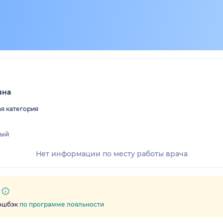
вна
я категория
лый
Нет информации по месту работы врача
кэшбэк
по программе лояльности