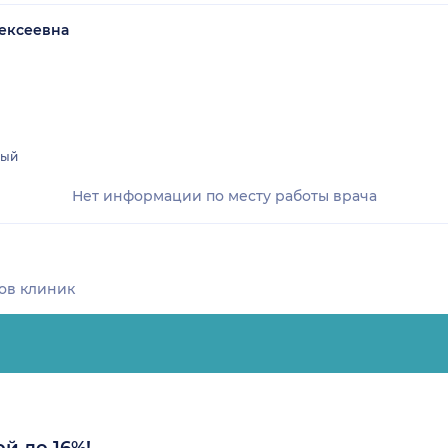
ексеевна
лый
Нет информации по месту работы врача
ов клиник
й до 16%!