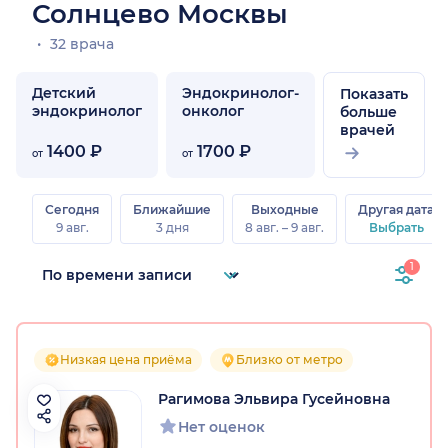
Солнцево Москвы
32 врача
Детский
Эндокринолог-
Показать
эндокринолог
онколог
больше
врачей
1400 ₽
1700 ₽
от
от
Сегодня
Ближайшие
Выходные
Другая дата
9 авг.
3 дня
8 авг. – 9 авг.
Выбрать
1
Низкая цена приёма
Близко от метро
Рагимова Эльвира Гусейновна
Нет оценок