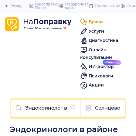
to
НаПоправку
Подарочная
Город:
Москва
Приложение
Кли
Плюс
карта
Закрыть
content
Врачи
Услуги
Диагностика
Онлайн-
консультации
ИИ-доктор
Психологи
Акции
Очистить
Солнцево
Эндокринологи в районе