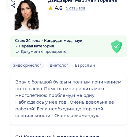
Дзидзария Марина Игоревна
4.6
5 отзывов
Стаж 24 года
Кандидат мед. наук
Первая категория
Документы проверены
эндокринолог
диетолог
Взрослый
Врач с большой буквы и полным пониманием
этого слова. Помогла мне решить мою
многолетнюю проблему,и не одну.
Наблюдаюсь у нее год . Очень довольна ее
работой! Если необходим доктор этой
специальности - Очень рекомендую!