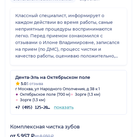
Классный специалист, информирует о
каждом действии во время работы, самые
неприятные процедуры воспринимаются
легко. Перед приемом ознакомился с
отзывами о Илоне Владимировне, записался
на прием (по ДМС), процесс чистки и
качество работы, оцениваю положительно,
рекомендую данного специалиста, спасибо.
Дента-Эль на Октябрьском поле
5.0
3 отзыва
г Москва, ул Народного Ополчения, д 38 к 1
Октябрьское поле (700 м)
Зорге (1.3 км)
Зорге (1.3 км)
показать
+7 (495) 125-20-98
Комплексная чистка зубов
от 5 957 ₽
от 8 050 ₽