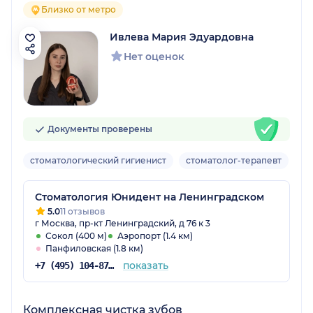
Близко от метро
Ивлева Мария Эдуардовна
Нет оценок
Документы проверены
стоматологический гигиенист
стоматолог-терапевт
Вз
Стоматология Юнидент на Ленинградском
5.0
11 отзывов
г Москва, пр-кт Ленинградский, д 76 к 3
Сокол (400 м)
Аэропорт (1.4 км)
Панфиловская (1.8 км)
показать
+7 (495) 104-87-50
Комплексная чистка зубов