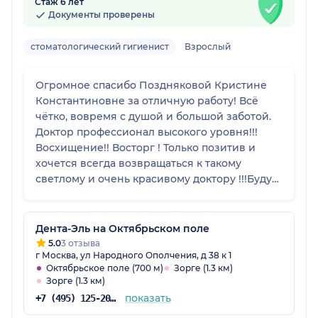
Стаж 6 лет
Документы проверены
стоматологический гигиенист
Взрослый
Огромное спасибо Поздняковой Кристине
Константиновне за отличную работу! Всё
чётко, вовремя с душой и большой заботой.
Доктор профессионал высокого уровня!!!
Восхищение!! Восторг ! Только позитив и
хочется всегда возвращаться к такому
светлому и очень красивому доктору !!!Буду
рекомендовать Вас всем родным и друзьям!
Так же хочется отметить безупречную работу
администратора Курьяновой Нелли, всегда
Дента-Эль на Октябрьском поле
на своём месте , доброжелательный очень
5.0
3 отзыва
г Москва, ул Народного Ополчения, д 38 к 1
ответственный сотрудник , готова всегда
Октябрьское поле (700 м)
Зорге (1.3 км)
помочь. С большим уважением Малыхина И.
Зорге (1.3 км)
В.
показать
+7 (495) 125-20-98