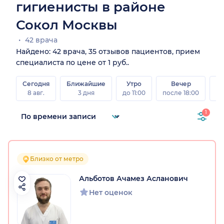
гигиенисты в районе
Сокол Москвы
42 врача
Найдено: 42 врача, 35 отзывов пациентов, прием
специалиста по цене от 1 руб..
Сегодня
Ближайшие
Утро
Вечер
В
8 авг.
3 дня
до 11:00
после 18:00
8 а
1
Близко от метро
Альботов Ачамез Асланович
Нет оценок