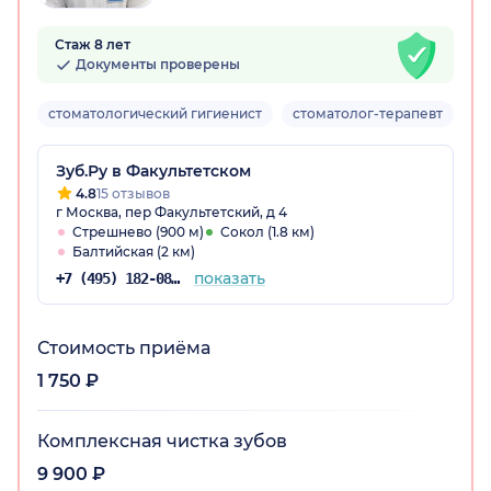
Стаж 8 лет
Документы проверены
стоматологический гигиенист
стоматолог-терапевт
Вз
Зуб.Ру в Факультетском
4.8
15 отзывов
г Москва, пер Факультетский, д 4
Стрешнево (900 м)
Сокол (1.8 км)
Балтийская (2 км)
показать
+7 (495) 182-08-75
Стоимость приёма
1 750 ₽
Комплексная чистка зубов
9 900 ₽