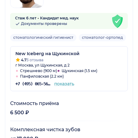
Стаж 6 лет
Кандидат мед. наук
Документы проверены
стоматологический гигиенист
стоматолог-ортопед
Взр
New Iceberg на Щукинской
4.7
3 отзыва
г Москва, ул Щукинская, д 2
Стрешнево (900 м)
Щукинская (1.5 км)
Панфиловская (2.2 км)
показать
+7 (495) 065-56-92
Стоимость приёма
6 500 ₽
Комплексная чистка зубов