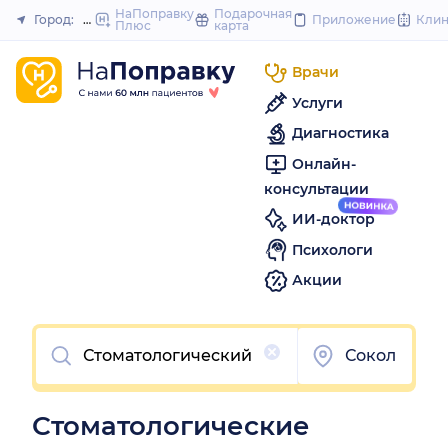
to
НаПоправку
Подарочная
Город:
Москва
Приложение
Кли
Плюс
карта
Закрыть
content
Врачи
Услуги
Диагностика
Онлайн-
консультации
ИИ-доктор
Психологи
Акции
Очистить
Сокол
Стоматологические