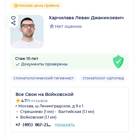
Низкая цена приёма
Харчилава Леван Джаникоевич
Нет оценок
Стаж 10 лет
Документы проверены
стоматологический гигиенист
стоматолог-ортопед
Взр
Все Свои на Войковской
4.7
19 отзывов
г Москва, ш Ленинградское, д 9 к 1
Стрешнево (1 км)
Балтийская (1.1 км)
Войковская (1.1 км)
показать
+7 (495) 067-21-25