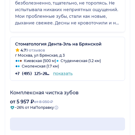
безболезненно, тщательно, не торопясь. Не
испытывала никаких неприятных ощущений.
Мои проблемные зубы, стали как новые,
дыхание свежее. Десны не кровоточили и не
болели после процедуры. Спасибо Марии за
рекомендации и советы по гигиене моей
полости рта, с учётом всех особенностей.
Стоматология Дента-Эль на Брянской
Отличный специалист. Теперь на чистку
4.7
9 отзывов
г Москва, ул Брянская, д 3
только к ней!
Киевская (500 м)
Студенческая (1.2 км)
Смоленская (1.7 км)
показать
+7 (495) 125-20-98
Комплексная чистка зубов
от 5 957 ₽
от 8 050 ₽
−26% от НаПоправку