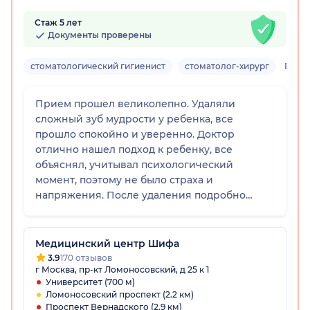
Стаж 5 лет
Документы проверены
стоматологический гигиенист
стоматолог-хирург
Взро
Прием прошел великолепно. Удаляли
сложный зуб мудрости у ребенка, все
прошло спокойно и уверенно. Доктор
отлично нашел подход к ребенку, все
объяснял, учитывал психологический
момент, поэтому не было страха и
напряжения. После удаления подробно
рассказал, как ухаживать, восстановление
прошло так, как и обещал. Ребенок сказал,
что готов обращаться только к этому врачу.
Медицинский центр Шифа
Очень довольны, оцениваем прием на
3.9
170 отзывов
г Москва, пр-кт Ломоносовский, д 25 к 1
максимальный балл.
Университет (700 м)
Ломоносовский проспект (2.2 км)
Проспект Вернадского (2.9 км)