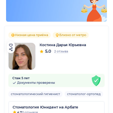
Низкая цена приёма
Близко от метро
Костина Дарья Юрьевна
5.0
2 отзыва
Стаж 5 лет
Документы проверены
стоматологический гигиенист
стоматолог-ортопед
Взр
Стоматология Юнидент на Арбате
4.7
11 отзывов