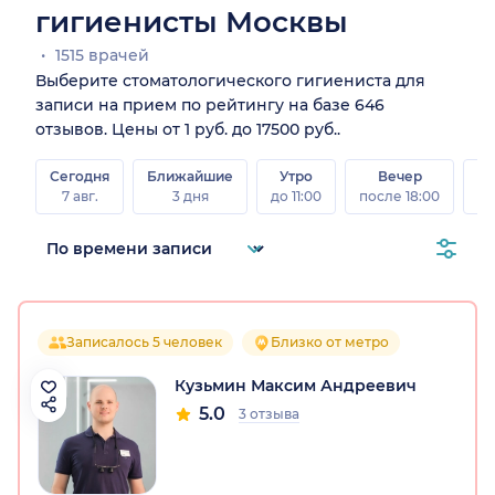
гигиенисты Москвы
1515 врачей
Выберите стоматологического гигиениста для
записи на прием по рейтингу на базе 646
отзывов. Цены от 1 руб. до 17500 руб..
Сегодня
Ближайшие
Утро
Вечер
В
7 авг.
3 дня
до 11:00
после 18:00
8 а
Записалось 5 человек
Близко от метро
Кузьмин Максим Андреевич
5.0
3 отзыва