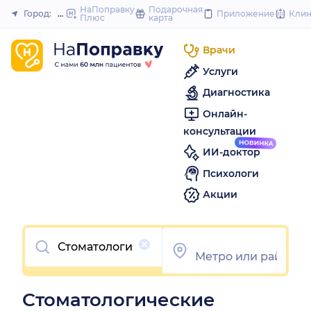
to
НаПоправку
Подарочная
Город:
Москва
Приложение
Кли
Плюс
карта
Закрыть
content
Врачи
Услуги
Диагностика
Онлайн-
консультации
ИИ-доктор
Психологи
Акции
Очистить
Стоматологические