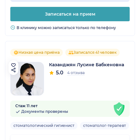
Записаться на прием
В клинику можно записаться только по телефону
Низкая цена приёма
Записался 41 человек
Казанджян Лусине Бабкеновна
5.0
4 отзыва
Стаж 11 лет
Документы проверены
стоматологический гигиенист
стоматолог-терапевт
ст