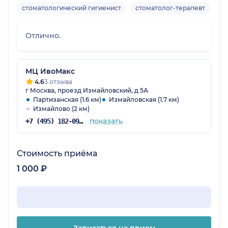
стоматологический гигиенист
стоматолог-терапевт
ст
Отлично.
МЦ ИвоМакс
4.6
3 отзыва
г Москва, проезд Измайловский, д 5А
Партизанская (1.6 км)
Измайловская (1.7 км)
Измайлово (2 км)
показать
+7 (495) 182-09-65
Стоимость приёма
1 000 ₽