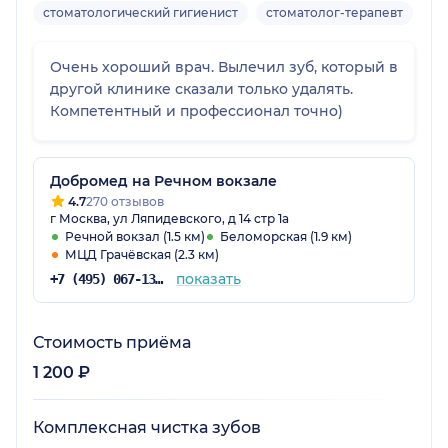
стоматологический гигиенист
стоматолог-терапевт
ст
Очень хороший врач. Вылечил зуб, который в
другой клинике сказали только удалять.
Компетентный и профессионал точно)
Добромед на Речном вокзале
4.7
270 отзывов
г Москва, ул Ляпидевского, д 14 стр 1а
Речной вокзал (1.5 км)
Беломорская (1.9 км)
МЦД Грачёвская (2.3 км)
показать
+7 (495) 067-13-77
Стоимость приёма
1 200 ₽
Комплексная чистка зубов