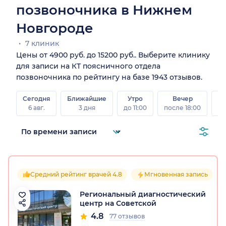
позвоночника в Нижнем
Новгороде
7 клиник
Цены от 4900 руб. до 15200 руб.. Выберите клинику
для записи на КТ поясничного отдела
позвоночника по рейтингу на базе 1943 отзывов.
Сегодня
Ближайшие
Утро
Вечер
В
6 авг.
3 дня
до 11:00
после 18:00
8 а
Средний рейтинг врачей 4.8
Мгновенная запись
Региональный диагностический
центр на Советской
4.8
77 отзывов