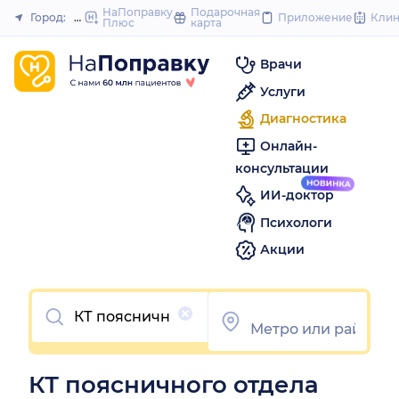
to
НаПоправку
Подарочная
Город:
Нижний Новгород
Приложение
Кли
Плюс
карта
Закрыть
content
Врачи
Услуги
Диагностика
Онлайн-
консультации
ИИ-доктор
Психологи
Акции
Очистить
КТ поясничного отдела