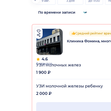
9 авг.
3 дня
до 11:00
п
Средний рейтинг врач
Клиника Фомина, мно
4.6
8 отзывов
УЗИ молочных желез
1 900 ₽
УЗИ молочной железы ребенку
2 000 ₽