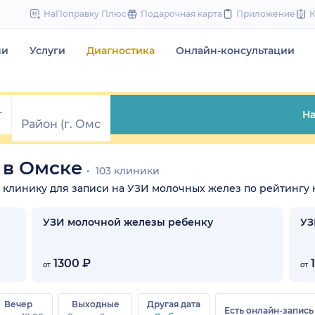
to
НаПоправку Плюс
Подарочная карта
Приложение
content
чи
Услуги
Диагностика
Онлайн-консультации
На
 в Омске
103 клиники
те клинику для записи на УЗИ молочных желез по рейтингу н
УЗИ молочной железы ребенку
УЗ
1300 ₽
1
от
от
Вечер
Выходные
Другая дата
Есть онлайн-запись