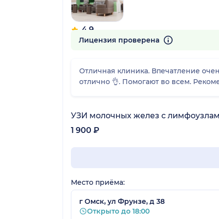
4.9
516 отзывов
Лицензия проверена
Отличная клиника. Впечатление оче
отлично 👌. Помогают во всем. Реком
УЗИ молочных желез с лимфоузла
1 900 ₽
Место приёма:
г Омск, ул Фрунзе, д 38
Открыто до 18:00