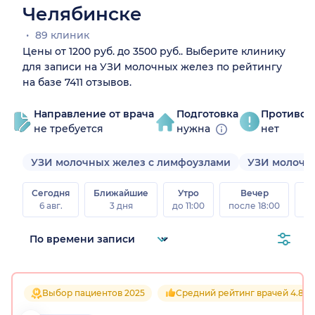
Челябинске
89 клиник
Цены от 1200 руб. до 3500 руб.. Выберите клинику
для записи на УЗИ молочных желез по рейтингу
на базе 7411 отзывов.
Направление от врача
Подготовка
Противоп
не требуется
нужна
нет
УЗИ молочных желез с лимфоузлами
УЗИ молочн
Сегодня
Ближайшие
Утро
Вечер
В
6 авг.
3 дня
до 11:00
после 18:00
8 а
Выбор пациентов 2025
Средний рейтинг врачей 4.8