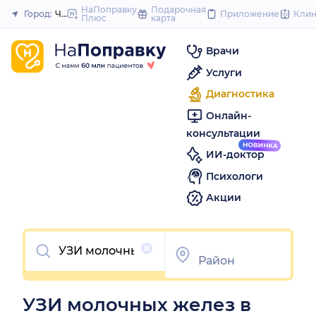
to
НаПоправку
Подарочная
Город:
Челябинск
Приложение
Кли
Плюс
карта
Закрыть
content
Врачи
Услуги
Диагностика
Онлайн-
консультации
ИИ-доктор
Психологи
Акции
Очистить
УЗИ молочных желез в