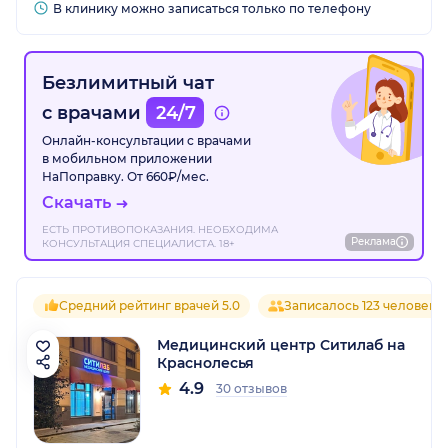
В клинику можно записаться только по телефону
Безлимитный чат
с врачами
24/7
Онлайн-консультации с врачами
в мобильном приложении
НаПоправку. От 660₽/мес.
Скачать
ЕСТЬ ПРОТИВОПОКАЗАНИЯ. НЕОБХОДИМА
Реклама
КОНСУЛЬТАЦИЯ СПЕЦИАЛИСТА. 18+
Средний рейтинг врачей 5.0
Записалось 123 человека
Медицинский центр Ситилаб на
Краснолесья
4.9
30 отзывов