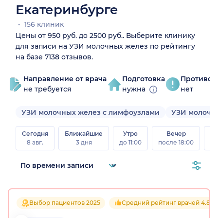
Екатеринбурге
156 клиник
Цены от 950 руб. до 2500 руб.. Выберите клинику
для записи на УЗИ молочных желез по рейтингу
на базе 7138 отзывов.
Направление от врача
Подготовка
Противоп
не требуется
нужна
нет
УЗИ молочных желез с лимфоузлами
УЗИ молочн
Сегодня
Ближайшие
Утро
Вечер
В
8 авг.
3 дня
до 11:00
после 18:00
8 а
Выбор пациентов 2025
Средний рейтинг врачей 4.8