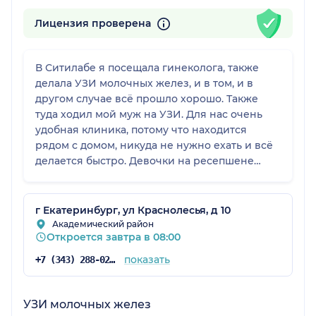
Лицензия проверена
В Ситилабе я посещала гинеколога, также
делала УЗИ молочных желез, и в том, и в
другом случае всё прошло хорошо. Также
туда ходил мой муж на УЗИ. Для нас очень
удобная клиника, потому что находится
рядом с домом, никуда не нужно ехать и всё
делается быстро. Девочки на ресепшене
тоже молодцы, делают всё оперативно, чётко,
в клинике никогда нет очередей. Там
чистенько, хорошее современное
г Екатеринбург, ул Краснолесья, д 10
оборудование, о приемах заранее
Академический район
Откроется завтра в 08:00
напоминают.
показать
+7 (343) 288-02-89
УЗИ молочных желез