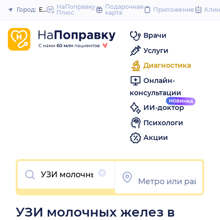
to
НаПоправку
Подарочная
Город:
Екатеринбург
Приложение
Кли
Плюс
карта
Закрыть
content
Врачи
Услуги
Диагностика
Онлайн-
консультации
ИИ-доктор
Психологи
Акции
Очистить
УЗИ молочных желез в