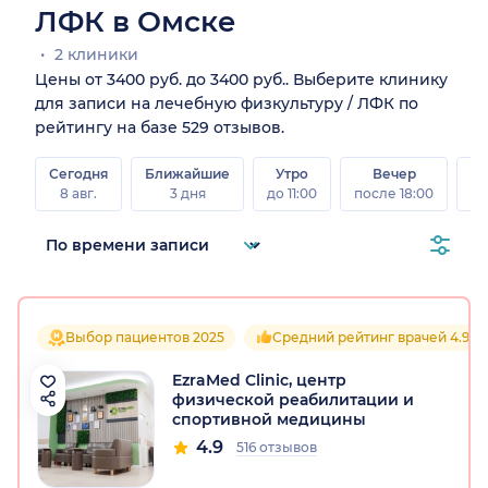
ЛФК в Омске
2 клиники
Цены от 3400 руб. до 3400 руб.. Выберите клинику
для записи на лечебную физкультуру / ЛФК по
рейтингу на базе 529 отзывов.
Сегодня
Ближайшие
Утро
Вечер
В
8 авг.
3 дня
до 11:00
после 18:00
8 а
Выбор пациентов 2025
Средний рейтинг врачей 4.9
EzraMed Clinic, центр
физической реабилитации и
спортивной медицины
4.9
516 отзывов