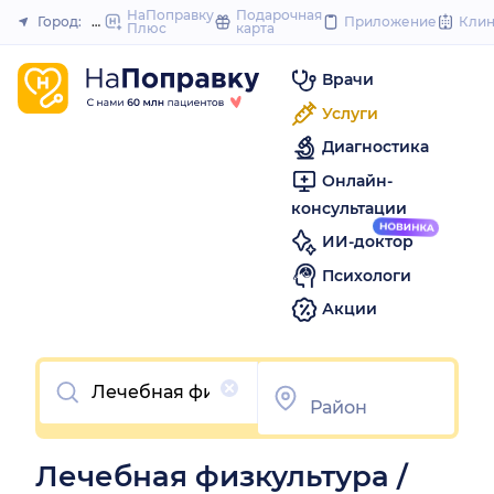
to
НаПоправку
Подарочная
Город:
Омск
Приложение
Кли
Плюс
карта
Закрыть
content
Врачи
Услуги
Диагностика
Онлайн-
консультации
ИИ-доктор
Психологи
Акции
Очистить
Лечебная физкультура /