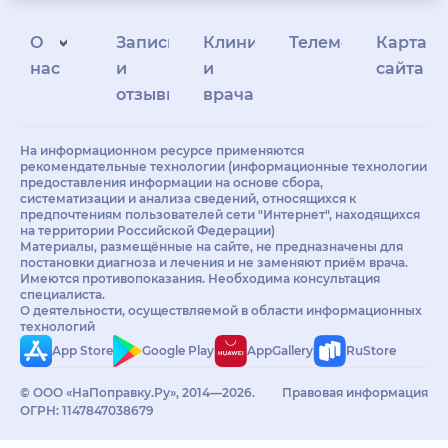
О
Запись
Клиникам
Телемедицина
Карта
нас
и
и
сайта
отзывы
врачам
На информационном ресурсе применяются
рекомендательные технологии (информационные технологии
предоставления информации на основе сбора,
систематизации и анализа сведений, относящихся к
предпочтениям пользователей сети "Интернет", находящихся
на территории Российской Федерации)
Материалы, размещённые на сайте, не предназначены для
постановки диагноза и лечения и не заменяют приём врача.
Имеются противопоказания. Необходима консультация
специалиста.
О деятельности, осуществляемой в области информационных
технологий
App Store
Google Play
AppGallery
RuStore
© ООО «НаПоправку.Ру», 2014—2026.
Правовая информация
ОГРН: 1147847038679