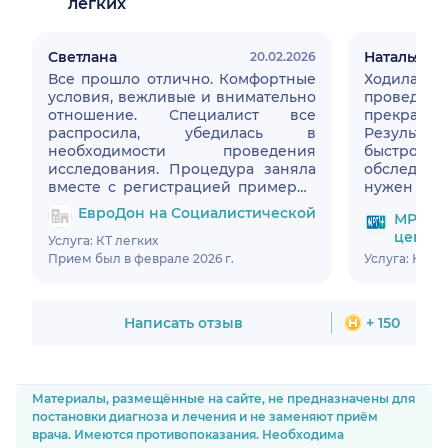
легких
Светлана
Наталья
20.02.2026
Все прошло отлично. Комфортные
Ходила 
условия, вежливые и внимательно
проведено
отношение. Специалист все
прекрасн
распросила, убедилась в
Результат
необходимости проведения
быстро, е
исследования. Процедура заняла
обследова
вместе с регистрацией примерно
нужен толь
15 минут. Результат ожидаю в
но диск вы
ЕвроДон на Социалистической
МРТ Пл
личный кабинет через пару часов.
центр
Удобно, что есть свое приложение.
Услуга: КТ легких
В клинике подключилась к
Прием был в феврале 2026 г.
Услуга: КТ л
бесплатному Wi-Fi и легко скачала
приложение. Спасибо,
обязательно обращусь ещё.
Написать отзыв
+ 150
Материалы, размещённые на сайте, не предназначены для
постановки диагноза и лечения и не заменяют приём
врача. Имеются противопоказания. Необходима