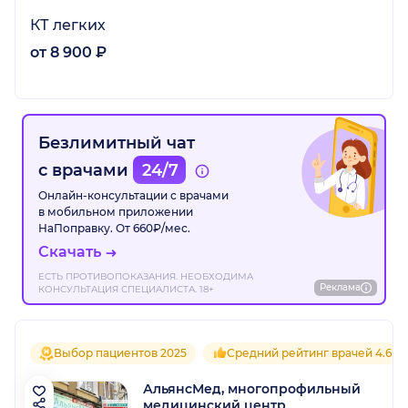
КТ легких
от 8 900 ₽
Безлимитный чат
с врачами
24/7
Онлайн-консультации с врачами
в мобильном приложении
НаПоправку. От 660₽/мес.
Скачать
ЕСТЬ ПРОТИВОПОКАЗАНИЯ. НЕОБХОДИМА
Реклама
КОНСУЛЬТАЦИЯ СПЕЦИАЛИСТА. 18+
Выбор пациентов 2025
Средний рейтинг врачей 4.6
АльянсМед, многопрофильный
медицинский центр