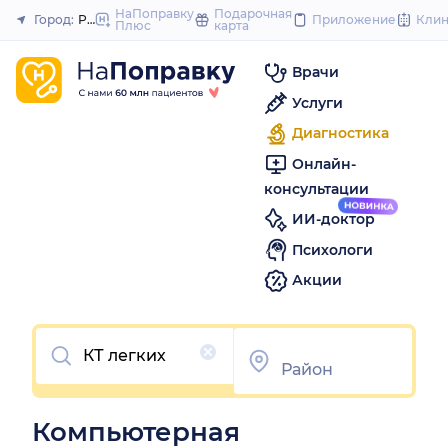
to
НаПоправку
Подарочная
Город:
Ростов-на-Дону
Приложение
Кли
Плюс
карта
Закрыть
content
Врачи
Услуги
Диагностика
Онлайн-
консультации
ИИ-доктор
Психологи
Акции
Очистить
Компьютерная