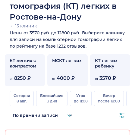
томография (КТ) легких в
Ростове-на-Дону
15 клиник
Цены от 3570 руб. до 12800 руб.. Выберите клинику
для записи на компьютерной томографии легких
по рейтингу на базе 1232 отзывов.
КТ легких с
МСКТ легких
КТ легких
контрастом
ребенку
8250 ₽
4000 ₽
3570 ₽
от
от
от
Сегодня
Ближайшие
Утро
Вечер
В
8 авг.
3 дня
до 11:00
после 18:00
8 а