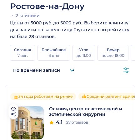
Ростове-на-Дону
2 клиники
Цены от 5000 руб. до 5000 руб.. Выберите клинику
для записи на капельницу Глутатиона по рейтингу
на базе 28 отзывов.
Сегодня
Ближайшие
Утро
Вечер
В
7 авг.
3 дня
до 11:00
после 18:00
8 а
34 года работаем на рынке
Средний рейтинг врачей 4
Ольвия, центр пластической и
эстетической хирургии
4.1
27 отзывов