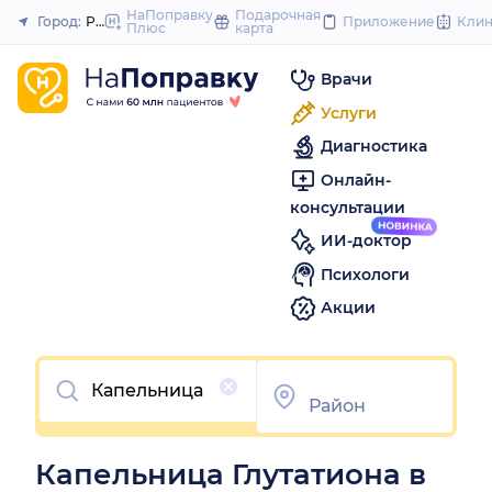
to
НаПоправку
Подарочная
Город:
Ростов-на-Дону
Приложение
Кли
Плюс
карта
Закрыть
content
Врачи
Услуги
Диагностика
Онлайн-
консультации
ИИ-доктор
Психологи
Акции
Очистить
Капельница Глутатиона в