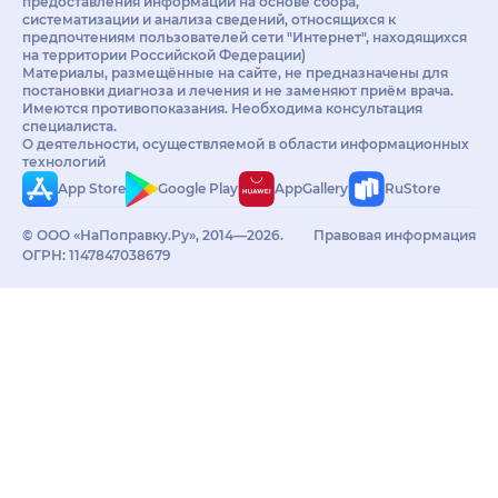
предоставления информации на основе сбора,
систематизации и анализа сведений, относящихся к
предпочтениям пользователей сети "Интернет", находящихся
на территории Российской Федерации)
Материалы, размещённые на сайте, не предназначены для
постановки диагноза и лечения и не заменяют приём врача.
Имеются противопоказания. Необходима консультация
специалиста.
О деятельности, осуществляемой в области информационных
технологий
App Store
Google Play
AppGallery
RuStore
© ООО «НаПоправку.Ру», 2014—2026.
Правовая информация
ОГРН: 1147847038679