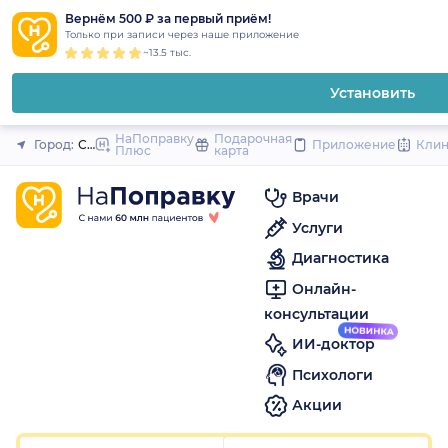
1
2
3
4
5
1
2
3
4
5
1
2
3
4
5
to
Вернём 500 ₽ за первый приём!
Закрыть
Только при записи через наше приложение
content
~13.5 тыс.
Установить
НаПоправку
Подарочная
Город:
Самара
Приложение
Кли
Плюс
карта
Врачи
Услуги
Диагностика
Онлайн-
консультации
ИИ-доктор
Психологи
Акции