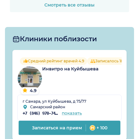
пагубной привычки. И
Смотреть все отзывы
это единственный
врач, который вытащил
меня в прямом смысле
этого слова, из ада.
Клиники поблизости
Теперь и я счастлив и
моя семья. БЕЗ
ЕДИНОГО СОМНЕНИЯ
РЕКОМЕНДУЮ
Средний рейтинг врачей 4.9
Записалось 186 челов
РЫБАКОВА СЕРГЕЯ
Инвитро на Куйбышева
ВАЛЕРЬЕВИЧА, всем
тем, кто борется с
алкогольной и другой
4.9
зависимостью.
г Самара, ул Куйбышева, д 75/77
Самарский район
показать
+7 (846) 970-74-08
Записаться на прием
+ 100