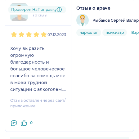
прекрасно себя
Отзыв о враче
ann....@....ru
Проверен НаПоправку
чувствовать. У кого
1 отзыв
такая же проблема,
Рыбаков Сергей Валер
рекомендую!
1
2
3
4
5
нарколог
психиатр
Взр
07.12.2023
Хочу выразить
огромную
благодарность и
большое человеческое
спасибо за помощь мне
в моей трудной
ситуации с алкоголем.
Именно Сергей
Отзыв оставлен через сайт/
Валерьевич, ВРАЧ С
приложение
МНОГОЛЕТНИМ
СТАЖЕМ И ОПЫТОМ
0
РАБОТЫ, смог мне
открыть глаза на
совсем другой мир без