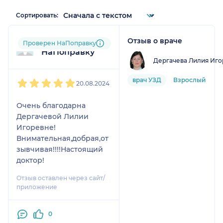
Сортировать:
Отзыв о враче
Пользователь
Проверен НаПоправку
НаПоправку
Дергачева Лилия Иго
1
2
3
4
5
врач УЗД
Взрослый
20.08.2024
Очень благодарна
Дергачевой Лилии
Игоревне!
Внимательная,добрая,от
зывчивая!!!!Настоящий
доктор!
Отзыв оставлен через сайт/
приложение
0