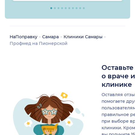
НаПоправку
Самара
Клиники Самары
Профмед на Пионерской
Оставьте
о враче 
клинике
Оставляя отзы
помогаете др
пользователя
правильное р
при выборе в
клиники. Кром
вы получите 1