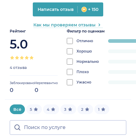
Написать отзыв
+ 150
Как мы проверяем отзывы
Рейтинг
Фильтр по оценкам
5.0
Отлично
progress:
100%
Хорошо
progress:
0%
Нормально
progress:
4 отзыва
0%
Плохо
progress:
0%
Ужасно
progress:
Заблокировано
Нерелевантно
0
0
0%
Всё
5
4
3
2
1