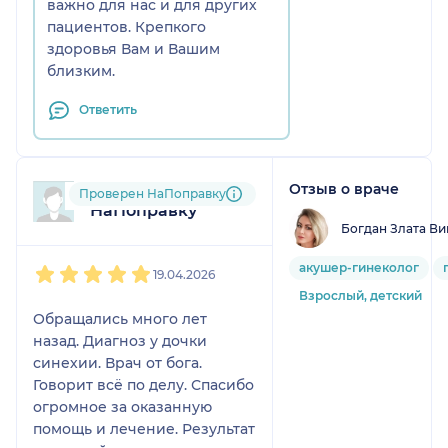
важно для нас и для других
пациентов. Крепкого
здоровья Вам и Вашим
близким.
Ответить
Отзыв о враче
Пользователь
Проверен НаПоправку
НаПоправку
Богдан Злата Ви
1
2
3
4
5
акушер-гинеколог
19.04.2026
Взрослый, детский
Обращались много лет
назад. Диагноз у дочки
синехии. Врач от бога.
Говорит всё по делу. Спасибо
огромное за оказанную
помощь и лечение. Результат