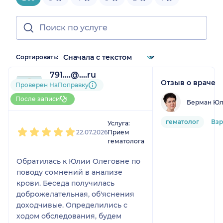
Сортировать:
791....@....ru
Отзыв о враче
1 отзыв
Проверен НаПоправку
До 5 записей через
После записи
Берман Юл
НаПоправку
1
2
3
4
5
гематолог
Вз
Услуга:
22.07.2026
Прием
гематолога
Обратилась к Юлии Олеговне по
поводу сомнений в анализе
крови. Беседа получилась
доброжелательная, об'яснения
доходчивые. Определились с
ходом обследования, будем