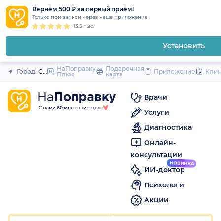
1
2
3
4
5
1
2
3
4
5
1
2
3
4
5
to
Вернём 500 ₽ за первый приём!
Закрыть
Только при записи через наше приложение
content
~13.5 тыс.
Установить
НаПоправку
Подарочная
Город:
Самара
Приложение
Кли
Плюс
карта
Врачи
Услуги
Диагностика
Онлайн-
консультации
ИИ-доктор
Психологи
Акции