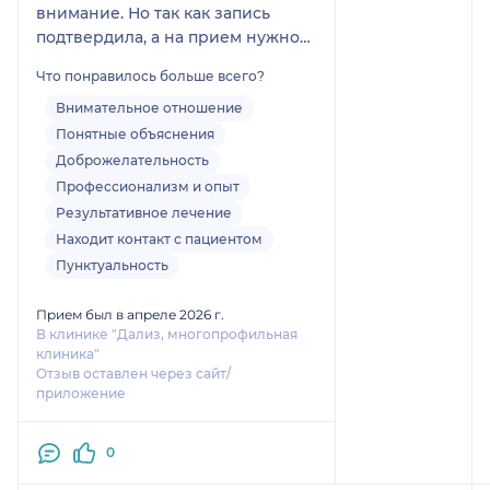
внимание. Но так как запись
подтвердила, а на прием нужно
было срочно, потому что ребёнок
Что понравилось больше всего?
уже отказывалась ходить в
туалет-поехала за 120 км на
Внимательное отношение
прием. И ни грамма не пожалела!
Понятные объяснения
Приём начался со знакомства с
Доброжелательность
ребёнком. Доктор поговорила с
Профессионализм и опыт
ней, а только потом приступила к
Результативное лечение
осмотру. Все прошло быстро и
Находит контакт с пациентом
практически безболезненно!
Пунктуальность
Злата Викторовна не просто
профессионал, а ещё и очень
Прием был в апреле 2026 г.
тактичный, доброжелательный
В клинике "Дализ, многопрофильная
человек. Всё объяснила, все
клиника"
рассказала, дала советы с
Отзыв оставлен через сайт/
приложение
хитринкой, как ребёнку снова
перестать бояться ходить в
туалет. Все тихо, спокойно,
0
быстро. Без воды и лишней