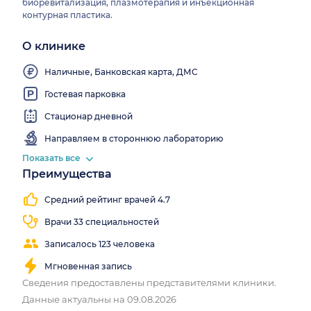
биоревитализация, плазмотерапия и инъекционная
контурная пластика.
О клинике
Врачи
клиники
Выдаем
Wi-
выезжают
больничные
Fi
Наличные, Банковская карта, ДМС
на дом
Гостевая парковка
Стационар дневной
Направляем в стороннюю лабораторию
Показать все
Преимущества
Средний рейтинг врачей 4.7
Врачи 33 специальностей
Записалось 123 человека
Мгновенная запись
Сведения предоставлены представителями клиники.
Данные актуальны на 09.08.2026