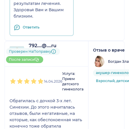
результатам лечения.
Здоровья Вам и Вашим
близким.
Ответить
792....@....ru
Отзыв о враче
1 отзыв
Проверен НаПоправку
До 5 записей через
После записи
Богдан Зла
НаПоправку
1
2
3
4
5
акушер-гинеколо
Услуга:
Прием
Взрослый, детск
14.04.2026
детского
гинеколога
Обратилась с дочкой 3-х лет.
Синехии. До этого начиталась
отзывов, были негативные, на
которые, как обеспокоенная мать
конечно тоже обратила