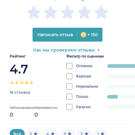
Написать отзыв
+ 150
Как мы проверяем отзывы
Рейтинг
Фильтр по оценкам
4.7
Отлично
progress:
88.888888888
Хорошо
progress:
0%
Нормально
progress:
18 отзывов
0%
Плохо
progress:
11.11111111111111%
Ужасно
progress:
Заблокировано
Нерелевантно
0
0
0%
Всё
5
4
3
2
1