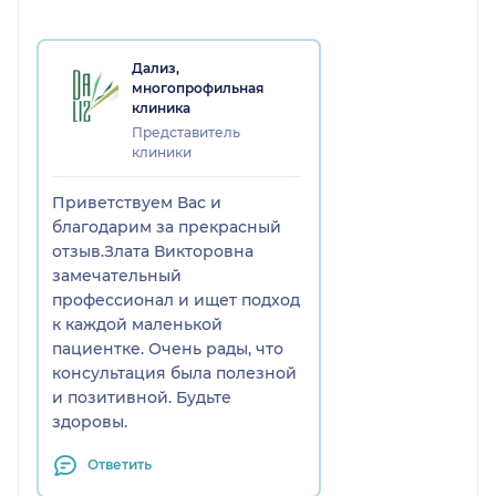
димагогии! Огромное спасибо!
Доктор просто чудо! Однозначно,
если возникнут проблемы, не дай
Дализ,
Бог конечно или вопросы-на
многопрофильная
прием только к ней!!!
клиника
Рекомендую, советую от души!
Представитель
клиники
Приветствуем Вас и
благодарим за прекрасный
отзыв.Злата Викторовна
замечательный
профессионал и ищет подход
к каждой маленькой
пациентке. Очень рады, что
консультация была полезной
и позитивной. Будьте
здоровы.
Ответить