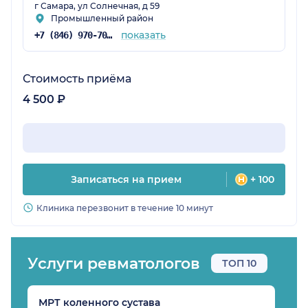
г Самара, ул Солнечная, д 59
Промышленный район
показать
+7 (846) 970-70-83
Стоимость приёма
4 500 ₽
Записаться на прием
+ 100
Клиника перезвонит в течение 10 минут
Услуги ревматологов
ТОП 10
МРТ коленного сустава
Р