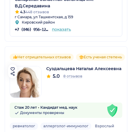
В.Д.Середавина
4.3
448 отзывов
г Самара, ул Ташкентская, д 159
Кировский район
показать
+7 (846) 956-12-15
Нет отрицательных отзывов
Есть ученая степень
Суздальцева Наталья Алексеевна
5.0
8 отзывов
Стаж 20 лет
Кандидат мед. наук
Документы проверены
ревматолог
аллерголог-иммунолог
Взрослый