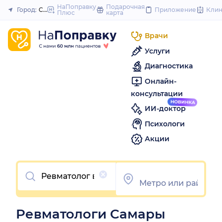
to
НаПоправку
Подарочная
Город:
Самара
Приложение
Кли
Плюс
карта
Закрыть
content
Врачи
Услуги
Диагностика
Онлайн-
консультации
ИИ-доктор
Психологи
Акции
Очистить
Ревматологи Самары