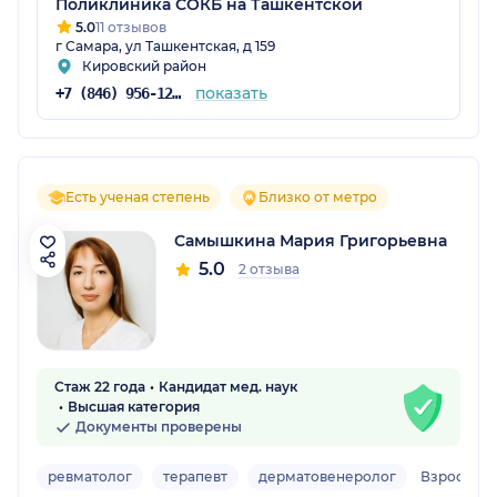
Поликлиника СОКБ на Ташкентской
5.0
11 отзывов
г Самара, ул Ташкентская, д 159
Кировский район
показать
+7 (846) 956-12-15
Есть ученая степень
Близко от метро
Самышкина Мария Григорьевна
5.0
2 отзыва
Стаж 22 года
Кандидат мед. наук
Высшая категория
Документы проверены
ревматолог
терапевт
дерматовенеролог
Взрослый