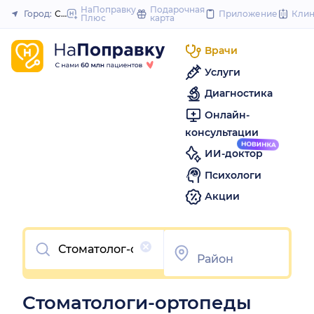
to
НаПоправку
Подарочная
Город:
Ставрополь
Приложение
Кли
Плюс
карта
Закрыть
content
Врачи
Услуги
Диагностика
Онлайн-
консультации
ИИ-доктор
Психологи
Акции
Очистить
Стоматологи-ортопеды