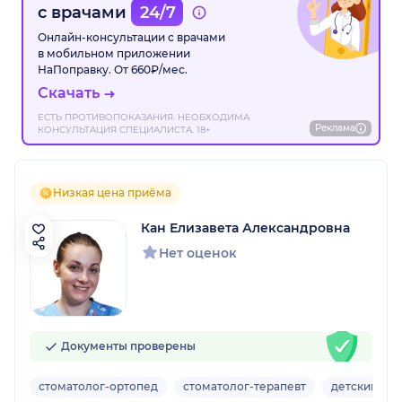
с врачами
24/7
Онлайн-консультации с врачами
в мобильном приложении
НаПоправку. От 660₽/мес.
Скачать
ЕСТЬ ПРОТИВОПОКАЗАНИЯ. НЕОБХОДИМА
Реклама
КОНСУЛЬТАЦИЯ СПЕЦИАЛИСТА. 18+
Низкая цена приёма
Кан Елизавета Александровна
Нет оценок
Документы проверены
стоматолог-ортопед
стоматолог-терапевт
детский сто