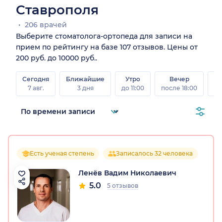
Ставрополя
206 врачей
Выберите стоматолога-ортопеда для записи на
прием по рейтингу на базе 107 отзывов. Цены от
200 руб. до 10000 руб..
Сегодня
Ближайшие
Утро
Вечер
В
7 авг.
3 дня
до 11:00
после 18:00
8 а
Есть ученая степень
Записалось 32 человека
Ленёв Вадим Николаевич
5.0
5 отзывов