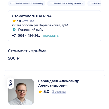
стоматолог-ортопед
стоматолог-терапевт
стоматолог-
Стоматология ALPINA
3.0
3 отзыва
г Ставрополь, ул Партизанская, д 2А
Ленинский район
показать
+7 (961) 484-34-34
Стоимость приёма
500 ₽
Сарандаев Александр
Александрович
5.0
3 отзыва