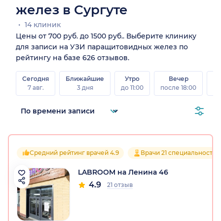
желез в Сургуте
14 клиник
Цены от 700 руб. до 1500 руб.. Выберите клинику
для записи на УЗИ паращитовидных желез по
рейтингу на базе 626 отзывов.
Сегодня
Ближайшие
Утро
Вечер
В
7 авг.
3 дня
до 11:00
после 18:00
8 а
Средний рейтинг врачей 4.9
Врачи 21 специальностей
LABROOM на ​Ленина 46
4.9
21 отзыв