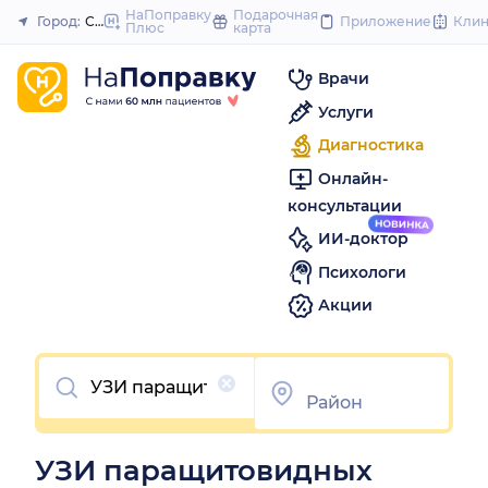
to
НаПоправку
Подарочная
Город:
Сургут
Приложение
Кли
Плюс
карта
Закрыть
content
Врачи
Услуги
Диагностика
Онлайн-
консультации
ИИ-доктор
Психологи
Акции
Очистить
УЗИ паращитовидных