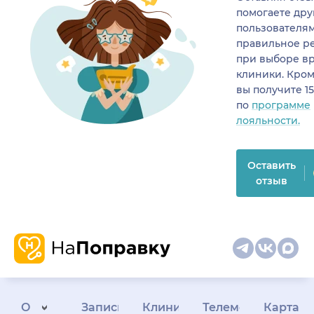
помогаете др
пользователя
правильное р
при выборе в
клиники. Кром
вы получите 1
по
программе
лояльности.
Оставить
отзыв
О
Запись
Клиникам
Телемедицина
Карта