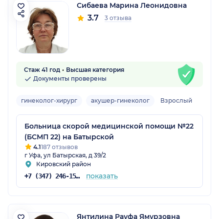
Сибаева Марина Леонидовна
3.7
3 отзыва
Стаж 41 год
Высшая категория
Документы проверены
гинеколог-хирург
акушер-гинеколог
Взрослый
Больница скорой медицинской помощи №22
(БСМП 22) на Батырской
4.1
187 отзывов
г Уфа, ул Батырская, д 39/2
Кировский район
показать
+7 (347) 246-15-80
Янтилина Рауфа Ямурзовна