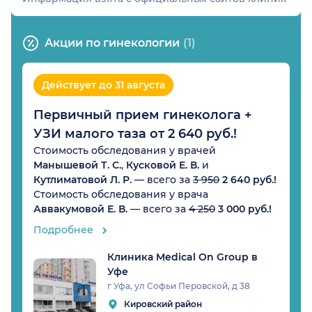
Акции по гинекологии
(1)
Действует до 31 августа
Первичный прием гинеколога +
УЗИ малого таза от 2 640 руб.!
Стоимость обследования у врачей
Манышевой Т. С.
,
Кусковой Е. В.
и
Кутлиматовой Л. Р.
— всего за
3 950
2 640 руб.!
Стоимость обследования у врача
Аввакумовой Е. В.
— всего за
4 250
3 000 руб.!
Подробнее
Клиника Medical On Group в
Уфе
г Уфа, ул Софьи Перовской, д 38
Кировский район