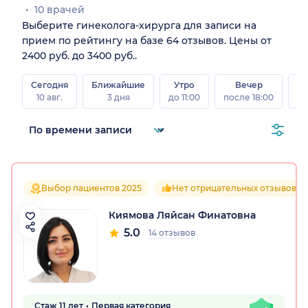
10 врачей
Выберите гинеколога-хирурга для записи на
прием по рейтингу на базе 64 отзывов. Цены от
2400 руб. до 3400 руб..
Сегодня
Ближайшие
Утро
Вечер
10 авг.
3 дня
до 11:00
после 18:00
15 
Выбор пациентов 2025
Нет отрицательных отзывов
Киямова Ляйсан Финатовна
5.0
14 отзывов
Стаж 11 лет
Первая категория