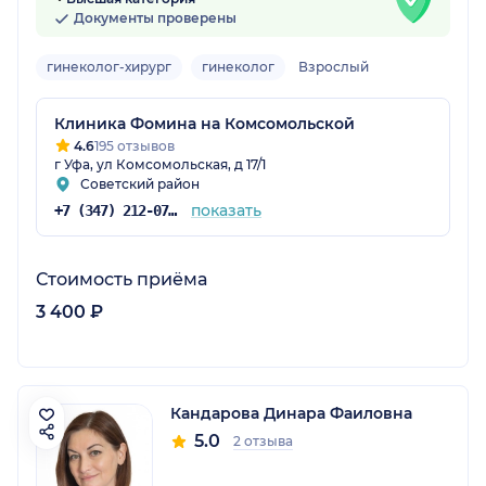
Документы проверены
гинеколог-хирург
гинеколог
Взрослый
Клиника Фомина на Комсомольской
4.6
195 отзывов
г Уфа, ул Комсомольская, д 17/1
Советский район
показать
+7 (347) 212-07-05
Стоимость приёма
3 400 ₽
Кандарова Динара Фаиловна
5.0
2 отзыва