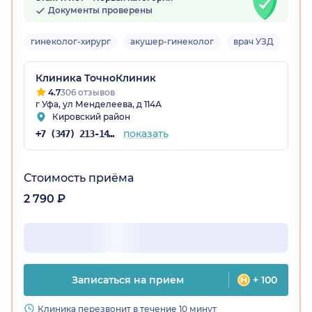
Документы проверены
гинеколог-хирург
акушер-гинеколог
врач УЗД
Взро
остан)
Клиника ТочноКлиник
4.7
306 отзывов
г Уфа, ул Менделеева, д 114А
Кировский район
показать
+7 (347) 213-14-72
Стоимость приёма
2 790 ₽
Записаться на прием
+ 100
Клиника перезвонит в течение 10 минут