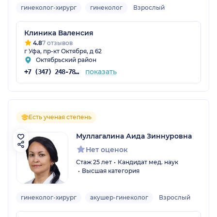
гинеколог-хирург
гинеколог
Взрослый
Клиника Валенсия
4.8
7 отзывов
г Уфа, пр-кт Октября, д 62
Октябрьский район
показать
+7 (347) 248-78-79
Есть ученая степень
Муллагалина Аида Зиннуровна
Нет оценок
Стаж 25 лет
Кандидат мед. наук
Высшая категория
гинеколог-хирург
акушер-гинеколог
Взрослый