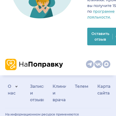
клиники. Кром
вы получите 1
по
программе
лояльности.
Оставить
отзыв
О
Запись
Клиникам
Телемедицина
Карта
нас
и
и
сайта
отзывы
врачам
На информационном ресурсе применяются