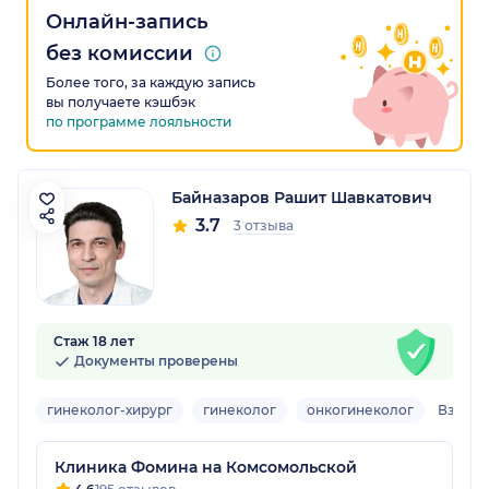
Онлайн-запись
без комиссии
Более того, за каждую запись
вы получаете кэшбэк
по программе лояльности
Байназаров Рашит Шавкатович
3.7
3 отзыва
Стаж 18 лет
Документы проверены
гинеколог-хирург
гинеколог
онкогинеколог
Взрос
Клиника Фомина на Комсомольской