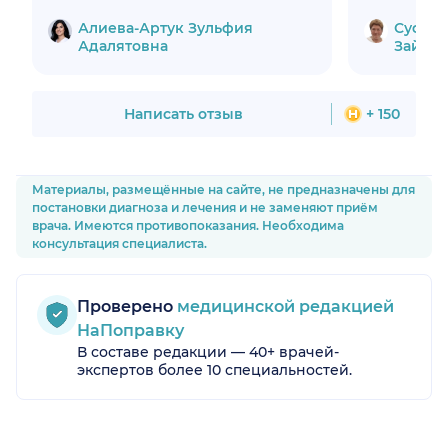
Вы есть у меня!
сразу почу
Алиева-Артук Зульфия
Суфияр
надежные руки. С пер
Адалятовна
Зайнул
Резеда З
впечатл
вниматель
подробно
Написать отзыв
+ 150
лечения и
вопросы, ч
уровень т
прошла усп
Материалы, размещённые на сайте, не предназначены для
восстано
постановки диагноза и лечения и не заменяют приём
гораздо лучше! О
врача. Имеются противопоказания. Необходима
отметить 
консультация специалиста.
ответс
медицинс
медсестр
отзывчи
Проверено
медицинской редакцией
атмосфе
НаПоправку
Спасибо
В составе редакции — 40+ врачей-
Зайнуловн
экспертов более 10 специальностей.
поддержк
замечател