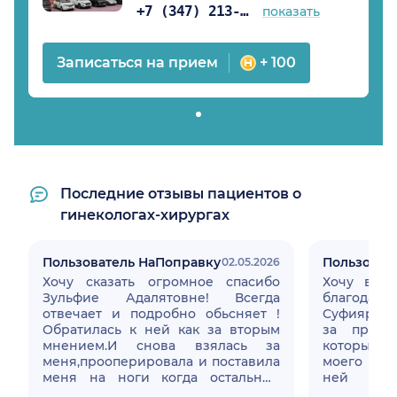
+7 (347) 213-14-61
показать
Записаться на прием
+ 100
Последние отзывы пациентов о
гинекологах-хирургах
Пользователь НаПоправку
Пользоват
02.05.2026
Хочу сказать огромное спасибо
Хочу выр
Зульфие Адалятовне! Всегда
благодарн
отвечает и подробно обьсняет !
Суфиярров
Обратилась к ней как за вторым
за профе
мнением.И снова взялась за
которые о
меня,прооперировала и поставила
моего ле
меня на ноги когда остальные
ней с п
просто махали рукой!Спасибо что
мочевого 