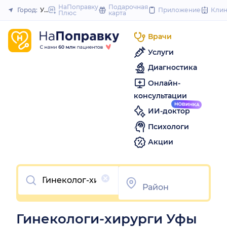
to
НаПоправку
Подарочная
Город:
Уфа
Приложение
Кли
Плюс
карта
Закрыть
content
Врачи
Услуги
Диагностика
Онлайн-
консультации
ИИ-доктор
Психологи
Акции
Очистить
Гинекологи-хирурги Уфы