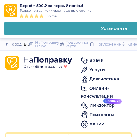
1
2
3
4
5
1
2
3
4
5
1
2
3
4
5
to
Вернём 500 ₽ за первый приём!
Закрыть
Только при записи через наше приложение
content
~13.5 тыс.
Установить
НаПоправку
Подарочная
Город:
Владивосток
Приложение
Кли
Плюс
карта
Врачи
Услуги
Диагностика
Онлайн-
консультации
ИИ-доктор
Психологи
Акции