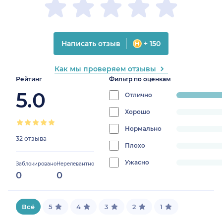
Написать отзыв
+ 150
Как мы проверяем отзывы
Рейтинг
Фильтр по оценкам
5.0
Отлично
progress:
100%
Хорошо
progress:
0%
Нормально
progress:
32 отзыва
0%
Плохо
progress:
0%
Ужасно
progress:
Заблокировано
Нерелевантно
0
0
0%
Всё
5
4
3
2
1