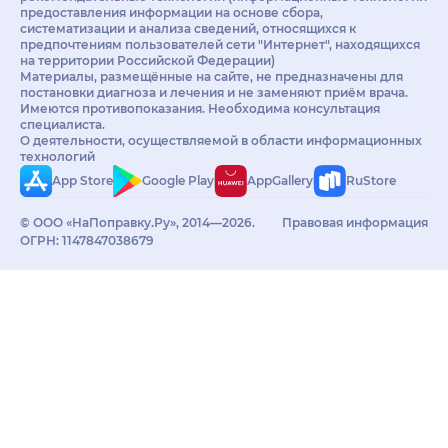
предоставления информации на основе сбора,
систематизации и анализа сведений, относящихся к
предпочтениям пользователей сети "Интернет", находящихся
на территории Российской Федерации)
Материалы, размещённые на сайте, не предназначены для
постановки диагноза и лечения и не заменяют приём врача.
Имеются противопоказания. Необходима консультация
специалиста.
О деятельности, осуществляемой в области информационных
технологий
App Store
Google Play
AppGallery
RuStore
© ООО «НаПоправку.Ру», 2014—2026.
Правовая информация
ОГРН: 1147847038679