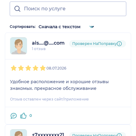
Сортировать:
ais....@....com
Проверен НаПоправку
1 отзыв
1
2
3
4
5
08.07.2026
Удобное расположение и хорошие отзывы
знакомых. прекрасное обслуживание
Отзыв оставлен через сайт/приложение
0
+7xxxxxxxx21
Проверен НаПоправку