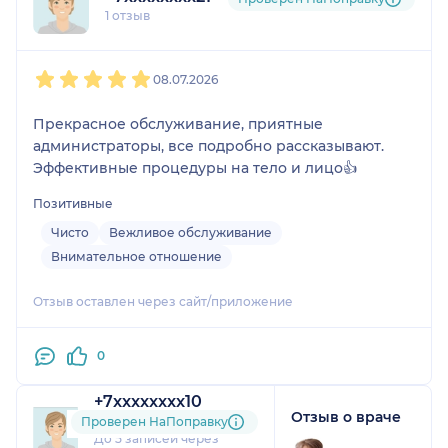
1 отзыв
1
2
3
4
5
08.07.2026
Прекрасное обслуживание, приятные
администраторы, все подробно рассказывают.
Эффективные процедуры на тело и лицо👍
Позитивные
Чисто
Вежливое обслуживание
Внимательное отношение
Отзыв оставлен через сайт/приложение
0
+7xxxxxxxx10
Отзыв о враче
1 отзыв
Проверен НаПоправку
До 5 записей через