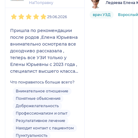
Ледяева Елена 
НаПоправку
1
2
3
4
5
врач УЗД
Взрослый
29.06.2026
Пришла по рекомендации
после родов ,Елена Юрьевна
внимательно осмотрела все
доходчиво рассказала ,
теперь все УЗИ только у
Елены Юрьевны с 2023 года ,
специалист высшего класса
рекомендую всем Елену
Что понравилось больше всего?
Юрьевну. Все расскажет,
покажет,объяснит , даст
Внимательное отношение
хорошие рекомендации без
Понятные объяснения
лишней воды в уши все
Доброжелательность
четко только о
Профессионализм и опыт
здоровье.Опытный
Результативное лечение
специалист заслуживающий
Находит контакт с пациентом
доверие благодаря
Пунктуальность