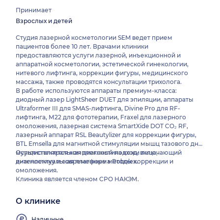
Принимает
Взрослых и детей
Студия лазерной косметологии SEM ведет прием
пациентов более 10 лет. Врачами клиники
предоставляются услуги лазерной, инъекционной и
аппаратной косметологии, эстетической гинекологии,
нитевого лифтинга, коррекции фигуры, медицинского
массажа, также проводятся консультации трихолога.
В работе используются аппараты премиум-класса:
диодный лазер LightSheer DUET для эпиляции, аппараты
Ultraformer III для SMAS-лифтинга, Divine Pro для RF-
лифтинга, М22 для фототерапии, Fraxel для лазерного
омоложения, лазерная система SmartXide DOT CO₂ RF,
лазерный аппарат RSL Beautylizer для коррекции фигуры,
BTL Emsella для магнитной стимуляции мышц тазового дна,
мультиспектральная диагностика кожи лица,
Осуществляется комплексный подход, включающий
интеллектуальная платформа Robolex.
диагностику и современные методы коррекции и
омоложения.
Клиника является членом СРО НАКЭМ.
О клинике
Наличные