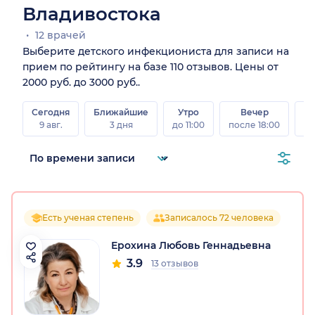
Владивостока
12 врачей
Выберите детского инфекциониста для записи на
прием по рейтингу на базе 110 отзывов. Цены от
2000 руб. до 3000 руб..
Сегодня
Ближайшие
Утро
Вечер
В
9 авг.
3 дня
до 11:00
после 18:00
8 а
Есть ученая степень
Записалось 72 человека
Ерохина Любовь Геннадьевна
3.9
13 отзывов