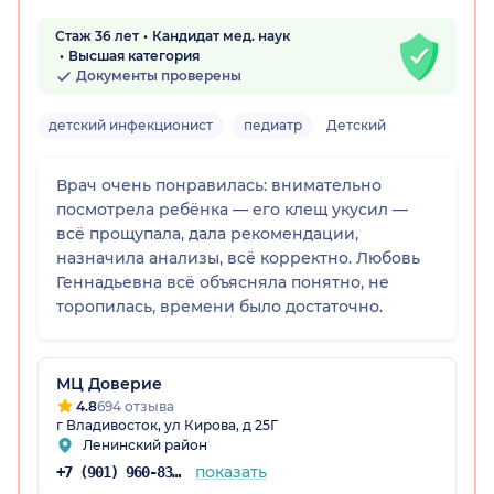
Стаж 36 лет
Кандидат мед. наук
Высшая категория
Документы проверены
детский инфекционист
педиатр
Детский
Врач очень понравилась: внимательно
посмотрела ребёнка — его клещ укусил —
всё прощупала, дала рекомендации,
рай)
назначила анализы, всё корректно. Любовь
Геннадьевна всё объясняла понятно, не
торопилась, времени было достаточно.
МЦ Доверие
4.8
694 отзыва
г Владивосток, ул Кирова, д 25Г
Ленинский район
показать
+7 (901) 960-83-47