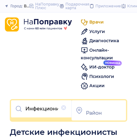
to
НаПоправку
Подарочная
Город:
Владивосток
Приложение
Кли
Плюс
карта
Закрыть
content
Врачи
Услуги
Диагностика
Онлайн-
консультации
ИИ-доктор
Психологи
Акции
Очистить
Детские инфекционисты