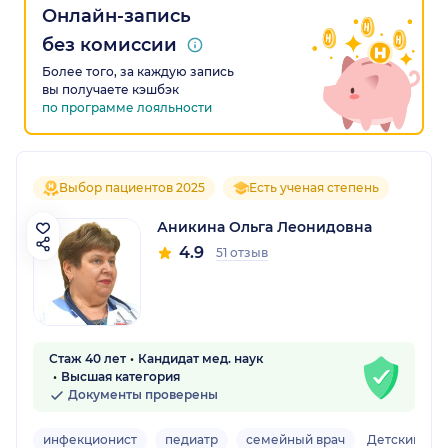
Онлайн-запись
без комиссии
Более того, за каждую запись
вы получаете кэшбэк
по программе лояльности
Выбор пациентов 2025
Есть ученая степень
Аникина Ольга Леонидовна
4.9
51 отзыв
Стаж 40 лет
Кандидат мед. наук
Высшая категория
Документы проверены
инфекционист
педиатр
семейный врач
Детский