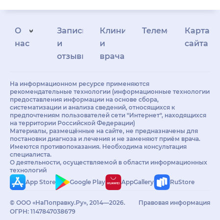
О
Запись
Клиникам
Телемедицина
Карта
нас
и
и
сайта
отзывы
врачам
На информационном ресурсе применяются
рекомендательные технологии (информационные технологии
предоставления информации на основе сбора,
систематизации и анализа сведений, относящихся к
предпочтениям пользователей сети "Интернет", находящихся
на территории Российской Федерации)
Материалы, размещённые на сайте, не предназначены для
постановки диагноза и лечения и не заменяют приём врача.
Имеются противопоказания. Необходима консультация
специалиста.
О деятельности, осуществляемой в области информационных
технологий
App Store
Google Play
AppGallery
RuStore
© ООО «НаПоправку.Ру», 2014—2026.
Правовая информация
ОГРН: 1147847038679