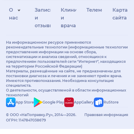
О
Запись
Клиникам
Телемедицина
Карта
нас
и
и
сайта
отзывы
врачам
На информационном ресурсе применяются
рекомендательные технологии (информационные технологии
предоставления информации на основе сбора,
систематизации и анализа сведений, относящихся к
предпочтениям пользователей сети "Интернет", находящихся
на территории Российской Федерации)
Материалы, размещённые на сайте, не предназначены для
постановки диагноза и лечения и не заменяют приём врача.
Имеются противопоказания. Необходима консультация
специалиста.
О деятельности, осуществляемой в области информационных
технологий
App Store
Google Play
AppGallery
RuStore
© ООО «НаПоправку.Ру», 2014—2026.
Правовая информация
ОГРН: 1147847038679