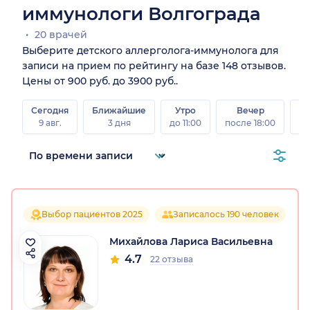
иммунологи Волгограда
20 врачей
Выберите детского аллерголога-иммунолога для
записи на прием по рейтингу на базе 148 отзывов.
Цены от 900 руб. до 3900 руб..
Сегодня
Ближайшие
Утро
Вечер
В
9 авг.
3 дня
до 11:00
после 18:00
8 а
Выбор пациентов 2025
Записалось 190 человек
Михайлова Лариса Васильевна
4.7
22 отзыва