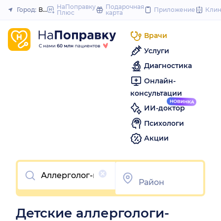
to
НаПоправку
Подарочная
Город:
Волгоград
Приложение
Кли
Плюс
карта
Закрыть
content
Врачи
Услуги
Диагностика
Онлайн-
консультации
ИИ-доктор
Психологи
Акции
Очистить
Детские аллергологи-