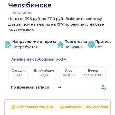
Челябинске
26 клиник
Цены от 398 руб. до 2710 руб.. Выберите клинику
для записи на анализ на ХГЧ по рейтингу на базе
3463 отзывов.
Направление от врача
Подготовка
Противоп
не требуется
не нужна
нет
Анализ на свободный b-ХГЧ
Сегодня
Ближайшие
Утро
Вечер
В
9 авг.
3 дня
до 11:00
после 18:00
8 а
Выбор пациентов 2025
Записалось 1 822 человека