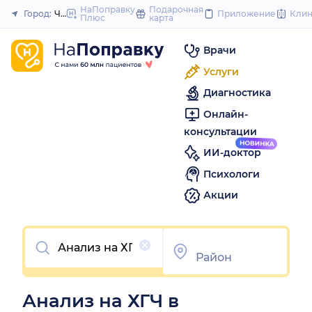
to
НаПоправку
Подарочная
Город:
Челябинск
Приложение
Кли
Плюс
карта
Закрыть
content
Врачи
Услуги
Диагностика
Онлайн-
консультации
ИИ-доктор
Психологи
Акции
Очистить
Анализ на ХГЧ в