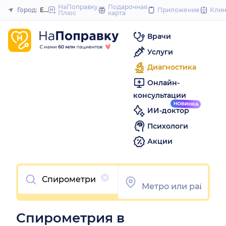
to
НаПоправку
Подарочная
Город:
Екатеринбург
Приложение
Кли
Плюс
карта
Закрыть
content
Врачи
Услуги
Диагностика
Онлайн-
консультации
ИИ-доктор
Психологи
Акции
Очистить
Спирометрия в