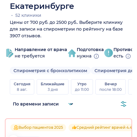
Екатеринбурге
52 клиники
Цены от 700 руб. до 2500 руб.. Выберите клинику
для записи на спирометрии по рейтингу на базе
3907 отзывов.
Направление от врача
Подготовка
Противоп
не требуется
нужна
есть
Спирометрия с бронхолитиком
Спирометрия дет
Сегодня
Ближайшие
Утро
Вечер
В
8 авг.
3 дня
до 11:00
после 18:00
8 а
Выбор пациентов 2025
Средний рейтинг врачей 4.4