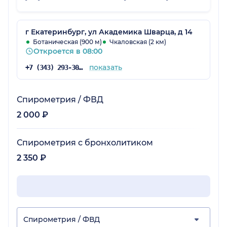
сервис по анализам. У меня все знают об
этой клинике и я всем знакомым всегда
рекомендую именно Династию.
г Екатеринбург, ул Академика Шварца, д 14
Ботаническая (900 м)
Чкаловская (2 км)
Откроется в 08:00
показать
+7 (343) 293-30-81
Спирометрия / ФВД
2 000 ₽
Спирометрия с бронхолитиком
2 350 ₽
Спирометрия / ФВД