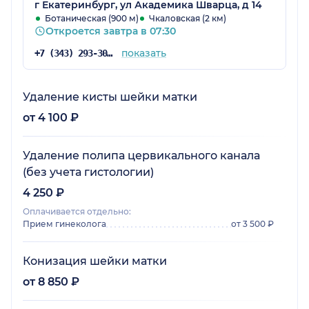
рекомендую именно Династию.
г Екатеринбург, ул Академика Шварца, д 14
Ботаническая (900 м)
Чкаловская (2 км)
Откроется завтра в 07:30
показать
+7 (343) 293-30-81
Удаление кисты шейки матки
от 4 100 ₽
Удаление полипа цервикального канала
(без учета гистологии)
4 250 ₽
Оплачивается отдельно:
Прием гинеколога
от 3 500 ₽
Конизация шейки матки
от 8 850 ₽