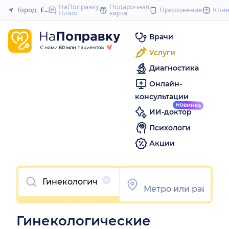
to
НаПоправку
Подарочная
Город:
Екатеринбург
Приложение
Кли
Плюс
карта
Закрыть
content
Врачи
Услуги
Диагностика
Онлайн-
консультации
ИИ-доктор
Психологи
Акции
Очистить
Гинекологические