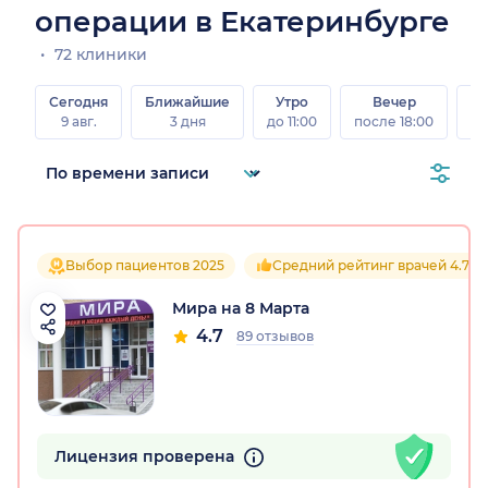
операции в Екатеринбурге
72 клиники
Сегодня
Ближайшие
Утро
Вечер
В
9 авг.
3 дня
до 11:00
после 18:00
8 а
Выбор пациентов 2025
Средний рейтинг врачей 4.7
Мира на 8 Марта
4.7
89 отзывов
Лицензия проверена