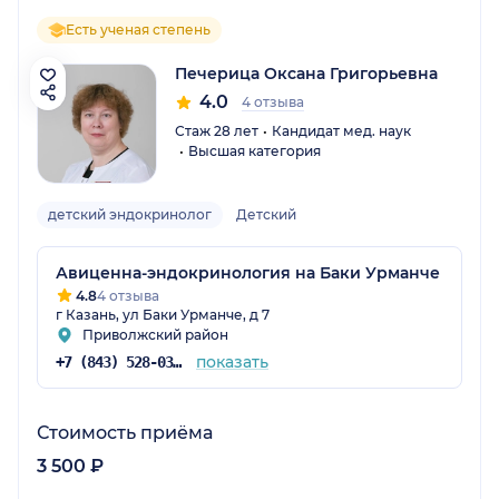
Есть ученая степень
Печерица Оксана Григорьевна
4.0
4 отзыва
Стаж 28 лет
Кандидат мед. наук
Высшая категория
детский эндокринолог
Детский
Авиценна-эндокринология на Баки Урманче
4.8
4 отзыва
г Казань, ул Баки Урманче, д 7
Приволжский район
показать
+7 (843) 528-03-09
Стоимость приёма
3 500 ₽