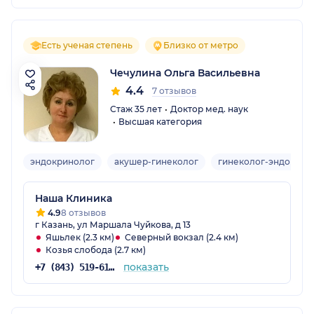
Есть ученая степень
Близко от метро
Чечулина Ольга Васильевна
4.4
7 отзывов
Стаж 35 лет
Доктор мед. наук
Высшая категория
эндокринолог
акушер-гинеколог
гинеколог-эндокрин
Наша Клиника
4.9
8 отзывов
г Казань, ул Маршала Чуйкова, д 13
Яшьлек (2.3 км)
Северный вокзал (2.4 км)
Козья слобода (2.7 км)
показать
+7 (843) 519-61-62