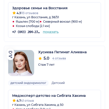
Здоровье семьи на Восстания
4.3
113 отзывов
г Казань, ул Восстания, д 38/51
Яшьлек (700 м)
Северный вокзал (900 м)
Козья слобода (2.1 км)
показать
+7 (843) 204-27-00
Хусиева Петимат Алиевна
5.0
4 отзыва
Стаж 7 лет
детский эндокринолог
Детский
Медэксперт-детство на Сибгата Хакима
4.7
41 отзыв
г Казань, ул Сибгата Хакима, д 50