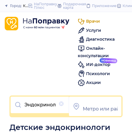
to
НаПоправку
Подарочная
Город:
Казань
Приложение
Кли
Плюс
карта
Закрыть
content
Врачи
Услуги
Диагностика
Онлайн-
консультации
ИИ-доктор
Психологи
Акции
Очистить
Детские эндокринологи