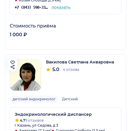
Козья слобода (2.9 км)
показать
+7 (843) 590-33-33
Стоимость приёма
1 000 ₽
Вакилова Светлана Анваровна
5.0
4 отзыва
детский эндокринолог
Детский
Эндокринологический диспансер
4.7
9 отзывов
г Казань, ул Седова, д 3
Аметьево (2.2 км)
Суконная Слобода (2.3 км)