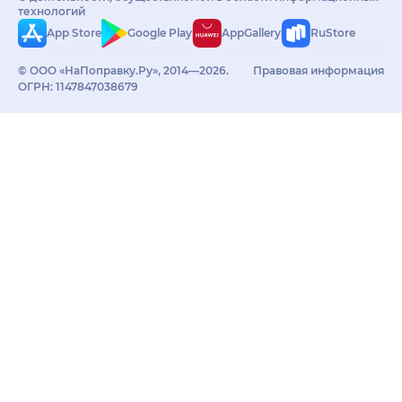
технологий
App Store
Google Play
AppGallery
RuStore
© ООО «НаПоправку.Ру», 2014—2026.
Правовая информация
ОГРН: 1147847038679