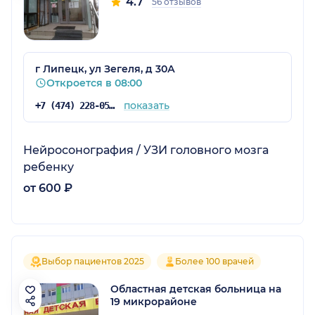
4.7
56 отзывов
г Липецк, ул Зегеля, д 30А
Откроется в 08:00
показать
+7 (474) 228-05-05
Нейросонография / УЗИ головного мозга
ребенку
от 600 ₽
Выбор пациентов 2025
Более 100 врачей
Областная детская больница на
19 микрорайоне