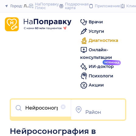
to
НаПоправку
Подарочная
Город:
Липецк
Приложение
Кли
Плюс
карта
Закрыть
content
Врачи
Услуги
Диагностика
Онлайн-
консультации
ИИ-доктор
Психологи
Акции
Очистить
Нейросонография в