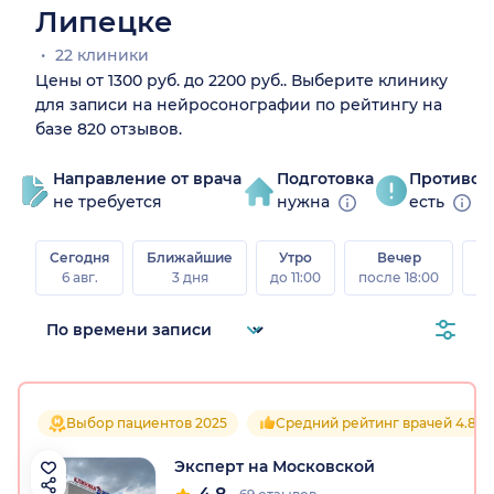
Липецке
22 клиники
Цены от 1300 руб. до 2200 руб.. Выберите клинику
для записи на нейросонографии по рейтингу на
базе 820 отзывов.
Направление от врача
Подготовка
Противоп
не требуется
нужна
есть
Сегодня
Ближайшие
Утро
Вечер
В
6 авг.
3 дня
до 11:00
после 18:00
8 а
Выбор пациентов 2025
Средний рейтинг врачей 4.8
Эксперт на Московской