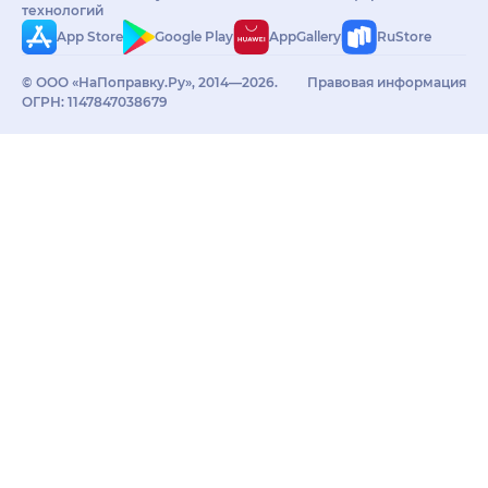
технологий
App Store
Google Play
AppGallery
RuStore
© ООО «НаПоправку.Ру», 2014—2026.
Правовая информация
ОГРН: 1147847038679