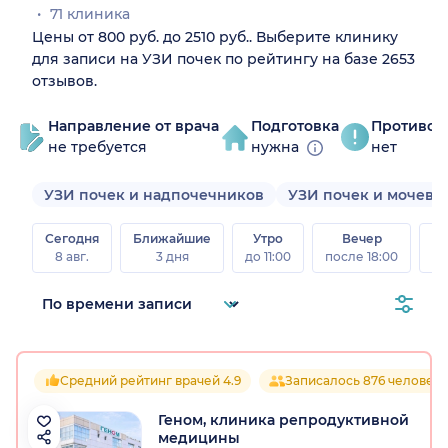
71 клиника
Цены от 800 руб. до 2510 руб.. Выберите клинику
для записи на УЗИ почек по рейтингу на базе 2653
отзывов.
Направление от врача
Подготовка
Противоп
не требуется
нужна
нет
УЗИ почек и надпочечников
УЗИ почек и мочево
Сегодня
Ближайшие
Утро
Вечер
В
8 авг.
3 дня
до 11:00
после 18:00
8 а
Средний рейтинг врачей 4.9
Записалось 876 человек
Геном, клиника репродуктивной
медицины