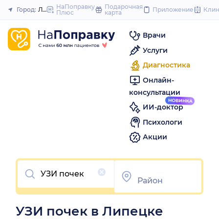
to
НаПоправку
Подарочная
Город:
Липецк
Приложение
Кли
Плюс
карта
Закрыть
content
Врачи
Услуги
Диагностика
Онлайн-
консультации
ИИ-доктор
Психологи
Акции
Очистить
УЗИ почек в Липецке