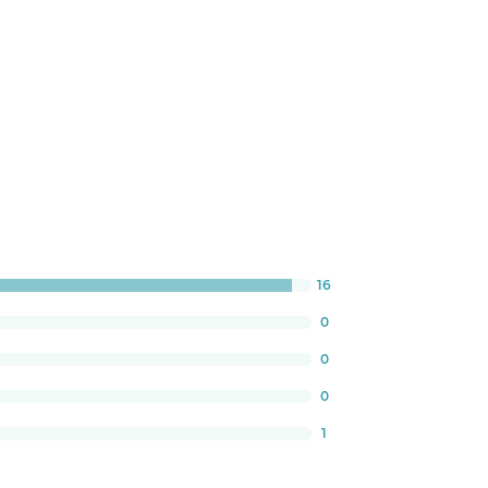
16
ress:
1764705882352%
0
0
0
1