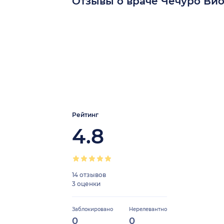
Отзывы о враче Чечуро Ви
Рейтинг
4.8
14 отзывов
3 оценки
Заблокировано
Нерелевантно
0
0