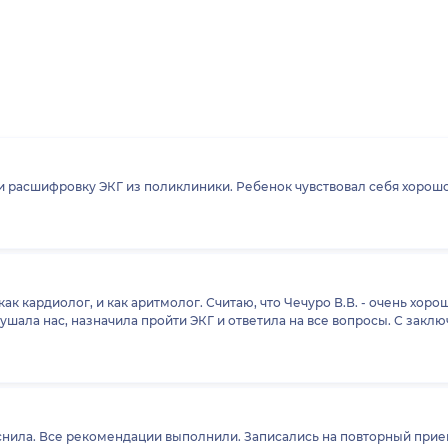
 расшифровку ЭКГ из поликлиники. Ребенок чувствовал себя хорошо,
ак кардиолог, и как аритмолог. Считаю, что Чечуро В.В. - очень хоро
шала нас, назначила пройти ЭКГ и ответила на все вопросы. С закл
снила. Все рекомендации выполнили. Записались на повторный прие