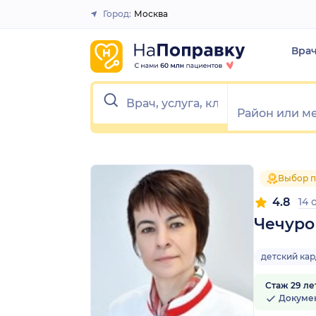
1
2
3
4
5
1
2
3
4
5
Город:
Москва
Закрыть
Вра
Выбор п
4.8
14
Чечуро
детский ка
Стаж 29 ле
Докуме