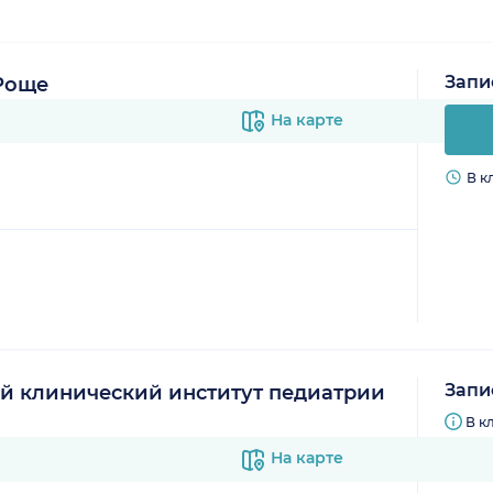
Запи
Роще
На карте
В к
Запи
й клинический институт педиатрии
В к
На карте