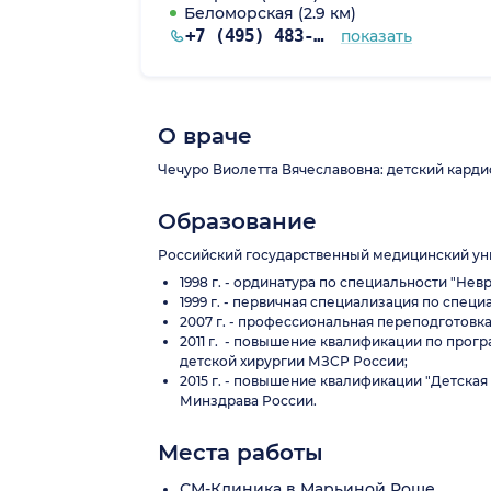
Беломорская (2.9 км)
+7 (495) 483-72-50
показать
О враче
Чечуро Виолетта Вячеславовна: детский кардио
Образование
Российский государственный медицинский унив
1998 г. - ординатура по специальности "Не
1999 г. - первичная специализация по спе
2007 г. - профессиональная переподготовк
2011 г. - повышение квалификации по прог
детской хирургии МЗСР России;
2015 г. - повышение квалификации "Детска
Минздрава России.
Места работы
СМ-Клиника в Марьиной Роще