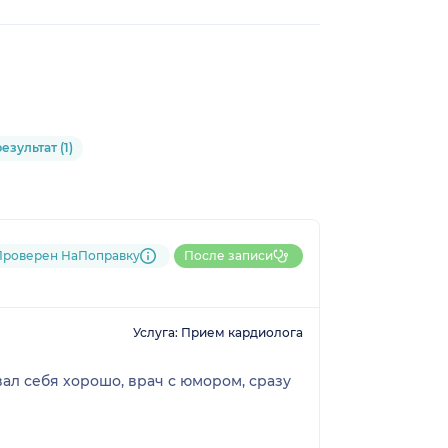
зультат (1)
Проверен НаПоправку
После записи
Услуга: Прием кардиолога
л себя хорошо, врач с юмором, сразу