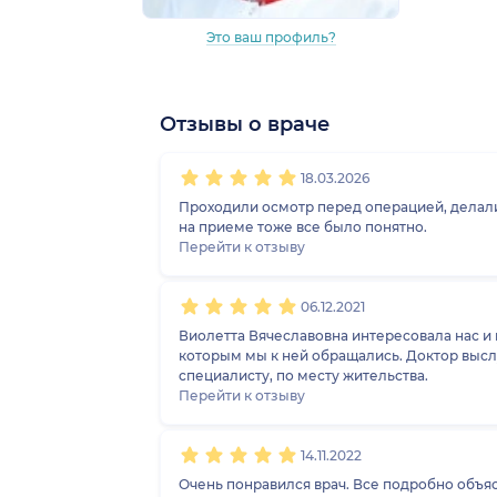
Это ваш профиль?
Отзывы о враче
1
2
3
4
5
1
2
3
4
5
1
2
3
4
5
1
2
3
4
5
18.03.2026
Проходили осмотр перед операцией, делали
на приеме тоже все было понятно.
Перейти к отзыву
06.12.2021
Виолетта Вячеславовна интересовала нас и к
которым мы к ней обращались. Доктор выслу
специалисту, по месту жительства.
Перейти к отзыву
14.11.2022
Очень понравился врач. Все подробно объя