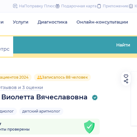
to
НаПоправку Плюс
Подарочная карта
Приложение
content
чи
Услуги
Диагностика
Онлайн-консультации
Найти
ациентов 2024
Записалось 88 человек
 отзывов
и
3 оценки
 Виолетта Вячеславовна
рдиолог
детский аритмолог
т
нты проверены