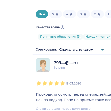
Всё
5
4
3
2
1
Качества врача
Понятные объяснения (5)
Находит контакт
Сортировать:
799....@....ru
1 отзыв
1
2
3
4
5
18.03.2026
Проходили осмотр перед операцией, де
нашла подход. Папе на приеме тоже все
Отзыв оставлен через колл-центр