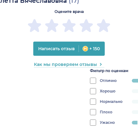
олетта Вячеславовна
(17)
Оцените врача
Написать отзыв
+ 150
Как мы проверяем отзывы
Фильтр по оценкам
Отлично
prog
94.1
Хорошо
progress:
0%
Нормально
progress:
0%
Плохо
progress:
0%
Ужасно
progress:
5.88235294117647%