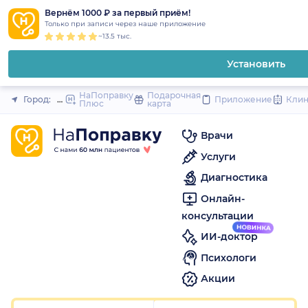
1
2
3
4
5
1
2
3
4
5
1
2
3
4
5
to
Вернём 1000 ₽ за первый приём!
Закрыть
Только при записи через наше приложение
content
~13.5 тыс.
Установить
НаПоправку
Подарочная
Город:
Москва
Приложение
Кли
Плюс
карта
Врачи
Услуги
Диагностика
Онлайн-
консультации
ИИ-доктор
Психологи
Акции