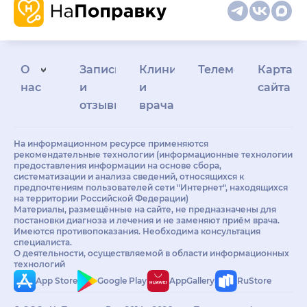
О
Запись
Клиникам
Телемедицина
Карта
нас
и
и
сайта
отзывы
врачам
На информационном ресурсе применяются
рекомендательные технологии (информационные технологии
предоставления информации на основе сбора,
систематизации и анализа сведений, относящихся к
предпочтениям пользователей сети "Интернет", находящихся
на территории Российской Федерации)
Материалы, размещённые на сайте, не предназначены для
постановки диагноза и лечения и не заменяют приём врача.
Имеются противопоказания. Необходима консультация
специалиста.
О деятельности, осуществляемой в области информационных
технологий
App Store
Google Play
AppGallery
RuStore