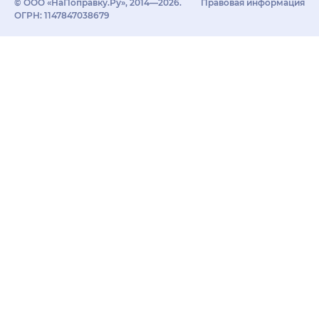
© ООО «НаПоправку.Ру», 2014—2026.
Правовая информация
ОГРН: 1147847038679