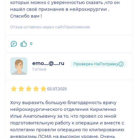
которых можно с уверенностью сказать ,что он
нашёл своё признание в нейрохирургии .
Спасибо вам !
Отзыв оставлен через сайт/приложение
0
emo....@....ru
Проверен НаПоправку
1 отзыв
1
2
3
4
5
02.07.2025
Хочу выразить большую благодарность врачу
нейрохирургического отделения Кириленко
Илье Анатольевичу за то, что провел со мной
подготовительную работу к операции и вместе с
коллегами провели операцию по клипированию
аневризмы ЛСМА на высоком уровне. Очень