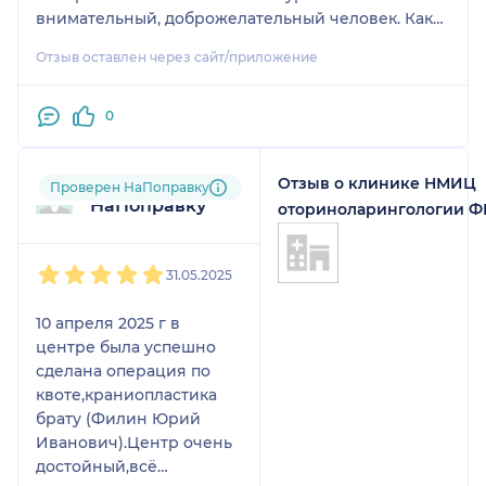
внимательный, доброжелательный человек. Как
мой лечащий врач контролировал мое лечение
Отзыв оставлен через сайт/приложение
после операции и оказывал большое внимание
моей реабилитации.
Спасибо Вам за Ваш благородный труд и
0
доброжелательное отношение к своим
пациентам. Вы хороший специалист на своем
Отзыв о клинике НМИЦ
Пользователь
месте.
Проверен НаПоправку
НаПоправку
оториноларингологии 
1
2
3
4
5
31.05.2025
10 апреля 2025 г в
центре была успешно
сделана операция по
квоте,краниопластика
брату (Филин Юрий
Иванович).Центр очень
достойный,всё