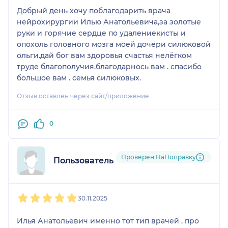
Добрый день хочу поблагодарить врача
нейрохирургии Илью Анатольевича,за золотые
руки и горячие сердце по удалениекисты и
опохоль головного мозга моей дочери силюковой
ольги.дай бог вам здоровья счастья нелёгком
труде благополучия.благодарнось вам . спасибо
большое вам . семья силюковых.
Отзыв оставлен через сайт/приложение
0
Проверен НаПоправку
Пользователь НаПоправку
1
2
3
4
5
30.11.2025
Илья Анатольевич именно тот тип врачей , про