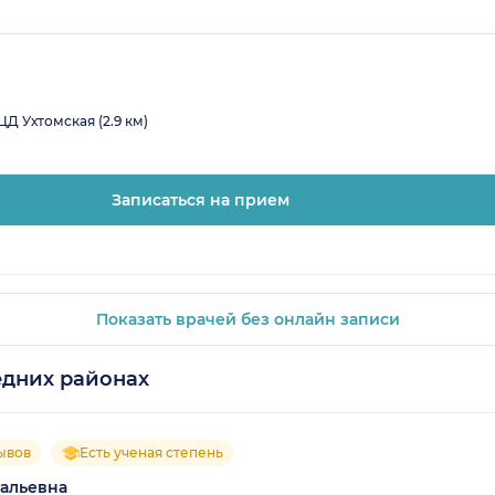
Д Ухтомская (2.9 км)
Записаться на прием
Показать врачей без онлайн записи
едних районах
ывов
Есть ученая степень
альевна