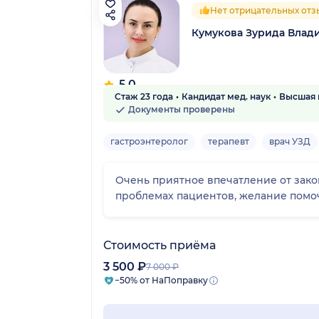
Нет отрицательных отз
Кумукова Зурида Влад
5.0
Стаж 23 года
Кандидат мед. наук
Высшая 
9 отзывов
Документы проверены
гастроэнтеролог
терапевт
врач УЗД
Очень приятное впечатление от закомства с Зуридой Владимировн
проблемах пациентов, желание помоч
Стоимость приёма
3 500 ₽
7 000 ₽
−50% от НаПоправку