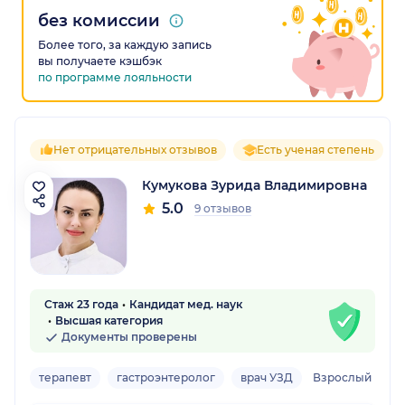
без комиссии
Более того, за каждую запись
вы получаете кэшбэк
по программе лояльности
Нет отрицательных отзывов
Есть ученая степень
Кумукова Зурида Владимировна
5.0
9 отзывов
Стаж 23 года
Кандидат мед. наук
Высшая категория
Документы проверены
терапевт
гастроэнтеролог
врач УЗД
Взрослый