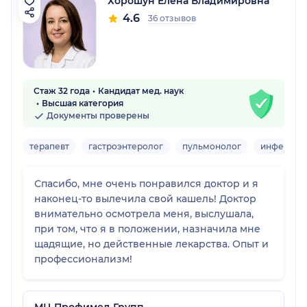
Хорошун Елена Владимировна
4.6
36 отзывов
Стаж 32 года
Кандидат мед. наук
Высшая категория
Документы проверены
терапевт
гастроэнтеролог
пульмонолог
инфекцио
Спасибо, мне очень понравился доктор и я
наконец-то вылечила свой кашель! Доктор
внимательно осмотрела меня, выслушала,
при том, что я в положении, назначила мне
щадящие, но действенные лекарства. Опыт и
профессионализм!