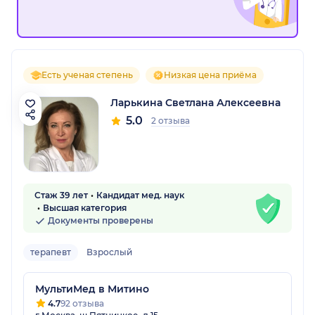
Есть ученая степень
Низкая цена приёма
Ларькина Светлана Алексеевна
5.0
2 отзыва
Стаж 39 лет
Кандидат мед. наук
Высшая категория
Документы проверены
терапевт
Взрослый
МультиМед в Митино
4.7
92 отзыва