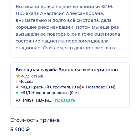
Вызывали врача на дом из клиники ЗИМ.
Приехала Анастасия Александровна,
внимательно и долго всё смотрела, дала
хорошие рекомендации. Потом мы еще раз
вызывали ее повторно, она тоже оценивала
состояние пациента, порекомендовала
стационар. Считаем, что доктор помогла в
решении нашей проблемы, она специалист
молодой, но все достаточно
профессионально и четко сделала. Приехала
Выездная служба Здоровье и материнство
вовремя, все меры предосторожности
4.7
21 отзыв
г Москва
соблюдала.
МЦД Красный Строитель (0 м)
Потапово (0 м)
МЦД Новопеределкино (0 м)
показать
+7 (495) 182-10-36
Стоимость приёма
5 400 ₽