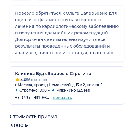
Повезло обратиться к Ольге Валерьевне для
оценки эффективности назначенного
лечения по кардиологическому заболеванию
и получения дальнейших рекомендаций.
Доктор очень внимательно изучила все
результаты проведенных обследований и
анализов, ничего не игнорируя, тщательно
все проанализировала, назначила
дополнительные обследования, без которых
в данной ситуации не обойтись. Внесла
Клиника Будь Здоров в Строгино
дополнения в план лечения. Все четко, по
4.6
56 отзывов
г Москва, проезд Неманский, д 13 к 2, помещ 1
существу, при этом очень тактично и
Строгино (900 м)
Мякинино (2.5 км)
доброжелательно. Замечательный доктор!
показать
+7 (495) 431-08-89
Стоимость приёма
3 000 ₽