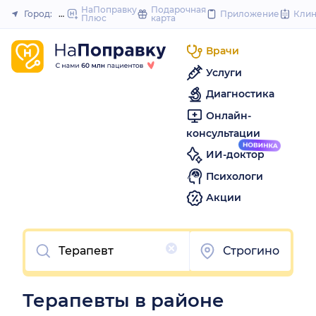
to
НаПоправку
Подарочная
Город:
Москва
Приложение
Кли
Плюс
карта
Закрыть
content
Врачи
Услуги
Диагностика
Онлайн-
консультации
ИИ-доктор
Психологи
Акции
Очистить
Строгино
Терапевты в районе