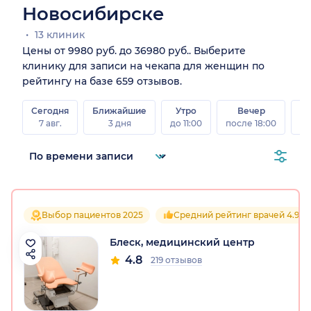
Новосибирске
13 клиник
Цены от 9980 руб. до 36980 руб.. Выберите
клинику для записи на чекапа для женщин по
рейтингу на базе 659 отзывов.
Сегодня
Ближайшие
Утро
Вечер
В
7 авг.
3 дня
до 11:00
после 18:00
8 а
Выбор пациентов 2025
Средний рейтинг врачей 4.9
Блеск, медицинский центр
4.8
219 отзывов