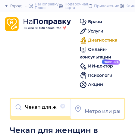
to
НаПоправку
Подарочная
Город:
Новосибирск
Приложение
Кли
Плюс
карта
Закрыть
content
Врачи
Услуги
Диагностика
Онлайн-
консультации
ИИ-доктор
Психологи
Акции
Очистить
Чекап для женщин в