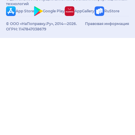
технологий
App Store
Google Play
AppGallery
RuStore
© ООО «НаПоправку.Ру», 2014—2026.
Правовая информация
ОГРН: 1147847038679