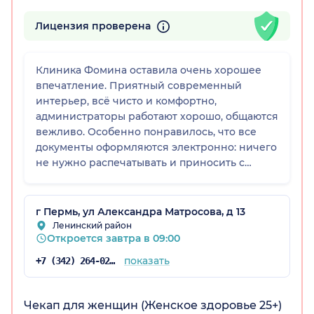
Лицензия проверена
Клиника Фомина оставила очень хорошее
впечатление. Приятный современный
интерьер, всё чисто и комфортно,
администраторы работают хорошо, общаются
вежливо. Особенно понравилось, что все
документы оформляются электронно: ничего
не нужно распечатывать и приносить с
собой, всё присылают на почту, подпись
ставится на месте. Это действительно удобно
и экономит время.
г Пермь, ул Александра Матросова, д 13
Ленинский район
Откроется завтра в 09:00
показать
+7 (342) 264-02-90
Чекап для женщин (Женское здоровье 25+)