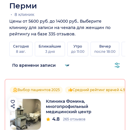
Перми
8 клиник
Цены от 5600 руб. до 14000 руб.. Выберите
клинику для записи на чекапа для женщин по
рейтингу на базе 335 отзывов.
Сегодня
Ближайшие
Утро
Вечер
В
8 авг.
3 дня
до 11:00
после 18:00
8 а
Выбор пациентов 2025
Средний рейтинг врачей 4.9
Клиника Фомина,
многопрофильный
медицинский центр
4.8
265 отзывов