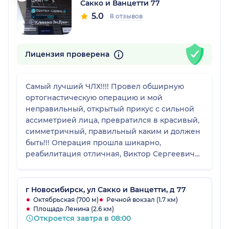
Сакко и Ванцетти 77
5.0
8 отзывов
Лицензия проверена
Самый лучший ЧЛХ!!!! Провел обширную
ортогнастическую операцию и мой
неправильный, открытый прикус с сильной
ассиметрией лица, превратился в красивый,
симметричный, правильный каким и должен
быть!!! Операция прошла шикарно,
реабилитация отличная, Виктор Сергеевич
всегда на связи со мной и моим ортодонтом
не смотря ни на что!!! Очень талантливый,
чуткий, добрый и отличный доктор!
г Новосибирск, ул Сакко и Ванцетти, д 77
Рекомендую однозначно!!! Ни капли не
Октябрьская (700 м)
Речной вокзал (1.7 км)
Площадь Ленина (2.6 км)
пожалела что решилась на такую операцию и
Откроется завтра в 08:00
прилетела именно к нему!