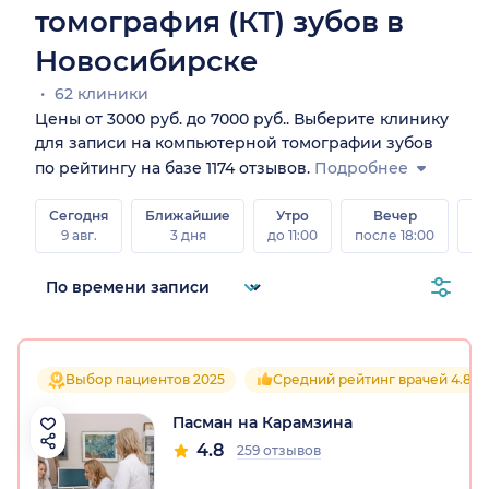
томография (КТ) зубов в
Новосибирске
62 клиники
Цены от 3000 руб. до 7000 руб.. Выберите клинику
для записи на компьютерной томографии зубов
по рейтингу на базе 1174 отзывов.
Подробнее
Сегодня
Ближайшие
Утро
Вечер
В
9 авг.
3 дня
до 11:00
после 18:00
8 а
Выбор пациентов 2025
Средний рейтинг врачей 4.8
Пасман на Карамзина
4.8
259 отзывов