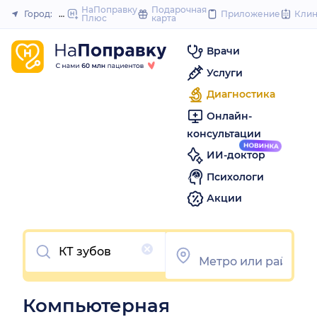
to
НаПоправку
Подарочная
Город:
Новосибирск
Приложение
Кли
Плюс
карта
Закрыть
content
Врачи
Услуги
Диагностика
Онлайн-
консультации
ИИ-доктор
Психологи
Акции
Очистить
Компьютерная