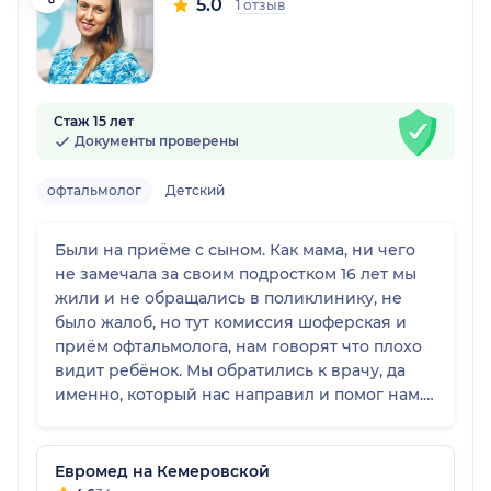
5.0
1 отзыв
Стаж 15 лет
Документы проверены
офтальмолог
Детский
Были на приёме с сыном. Как мама, ни чего
не замечала за своим подростком 16 лет мы
жили и не обращались в поликлинику, не
было жалоб, но тут комиссия шоферская и
приём офтальмолога, нам говорят что плохо
видит ребёнок. Мы обратились к врачу, да
именно, который нас направил и помог нам.
Ульяна Михайловна наш спаситель,
благодарна ей за внимание, отзывчивость,
грамотность. Специалист который помог
Евромед на Кемеровской