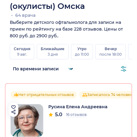
(окулисты) Омска
64 врача
Выберите детского офтальмолога для записи на
прием по рейтингу на базе 228 отзывов. Цены от
800 руб. до 2900 руб..
Сегодня
Ближайшие
Утро
Вечер
В
9 авг.
3 дня
до 11:00
после 18:00
8 а
Нет отрицательных отзывов
Записалось 74 человека
Русина Елена Андреевна
5.0
16 отзывов