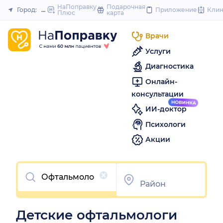
to
НаПоправку
Подарочная
Город:
Омск
Приложение
Кли
Плюс
карта
Закрыть
content
Врачи
Услуги
Диагностика
Онлайн-
консультации
ИИ-доктор
Психологи
Акции
Очистить
Детские офтальмологи