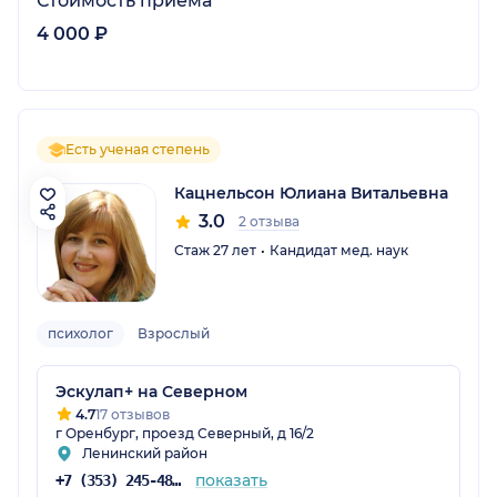
Стоимость приёма
4 000 ₽
Есть ученая степень
Кацнельсон Юлиана Витальевна
3.0
2 отзыва
Стаж 27 лет
Кандидат мед. наук
психолог
Взрослый
Эскулап+ на Северном
4.7
17 отзывов
г Оренбург, проезд Северный, д 16/2
Ленинский район
показать
+7 (353) 245-48-45