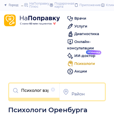
to
НаПоправку
Подарочная
Город:
Оренбург
Приложение
Кли
Плюс
карта
Закрыть
content
Врачи
Услуги
Диагностика
Онлайн-
консультации
ИИ-доктор
Психологи
Акции
Очистить
Психологи Оренбурга