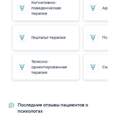
Когнитивно-
поведенческая
Арт-те
терапия
Гештальт-терапия
Психо
Телесно-
ориентированная
Сказко
терапия
Последние отзывы пациентов о
психологах