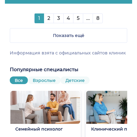
1
2
3
4
5
...
8
Показать ещё
Информация взята c официальных сайтов клиник
Популярные специалисты
Все
Взрослые
Детские
Семейный психолог
Клинический псих