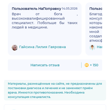
Пользователь НаПоправку
Пользоват
14.05.2026
Врач от бога ,
Благодарю
высококвалифицированный
консульта
специалист. Побольше бы таких
которым 
людей в медицине.
наконец то
мной про
создали т
атмосферу 
Гайсина Лилия Гаяровна
Нагаев
Написать отзыв
+ 150
Материалы, размещённые на сайте, не предназначены для
постановки диагноза и лечения и не заменяют приём
врача. Имеются противопоказания. Необходима
консультация специалиста.