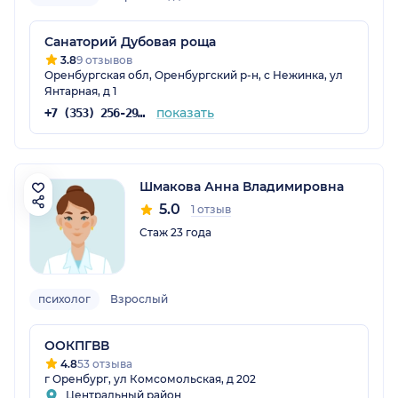
Санаторий Дубовая роща
3.8
9 отзывов
Оренбургская обл, Оренбургский р-н, с Нежинка, ул
Янтарная, д 1
показать
+7 (353) 256-29-42
Шмакова Анна Владимировна
5.0
1 отзыв
Стаж 23 года
психолог
Взрослый
ООКПГВВ
4.8
53 отзыва
г Оренбург, ул Комсомольская, д 202
Центральный район