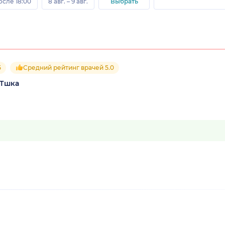
осле 18:00
8 авг. – 9 авг.
Выбрать
5
Средний рейтинг врачей 5.0
РТшка