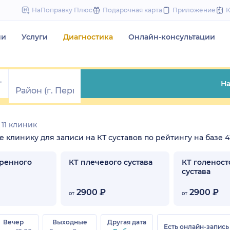
to
НаПоправку Плюс
Подарочная карта
Приложение
content
чи
Услуги
Диагностика
Онлайн-консультации
На
11 клиник
те клинику для записи на КТ суставов по рейтингу на базе 4
дренного
КТ плечевого сустава
КТ голеност
сустава
2900 ₽
2900 ₽
от
от
Вечер
Выходные
Другая дата
Есть онлайн-запись