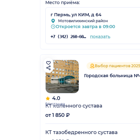
Место приёма:
г Пермь, ул КИМ, д 64
Мотовилихинский район
Откроется завтра в 09:00
показать
+7 (342) 260-60-60
Выбор пациентов 202
Городская больница №4
4.0
94 отзыва
КТ коленного сустава
от 1 850 ₽
КТ тазобедренного сустава