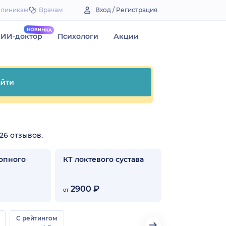
Клиникам
Врачам
Вход / Регистрация
ИИ-доктор
Психологи
Акции
йти
26 отзывов.
опного
КТ локтевого сустава
2900 ₽
от
С рейтингом