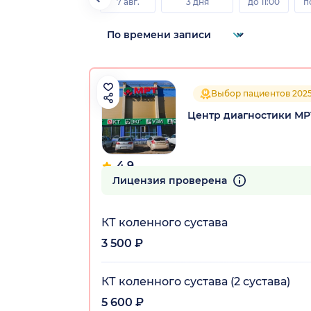
7 авг.
3 дня
до 11:00
п
Выбор пациентов 202
Центр диагностики М
4.9
140 отзывов
Лицензия проверена
КТ коленного сустава
3 500 ₽
КТ коленного сустава (2 сустава)
5 600 ₽