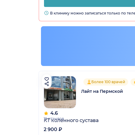
В клинику можно записаться только по те
Более 100 врачей
Лайт на Пермской
4.6
16 отзывов
КТ коленного сустава
2 900 ₽