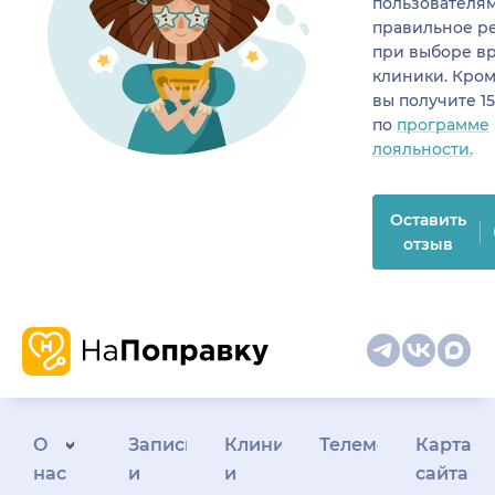
пользователя
правильное р
при выборе в
клиники. Кром
вы получите 1
по
программе
лояльности.
Оставить
отзыв
О
Запись
Клиникам
Телемедицина
Карта
нас
и
и
сайта