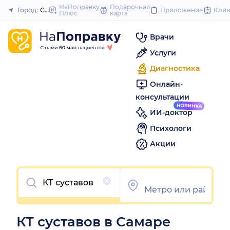
to
НаПоправку
Подарочная
Город:
Самара
Приложение
Кли
Плюс
карта
Закрыть
content
Врачи
Услуги
Диагностика
Онлайн-
консультации
ИИ-доктор
Психологи
Акции
Очистить
КТ суставов в Самаре