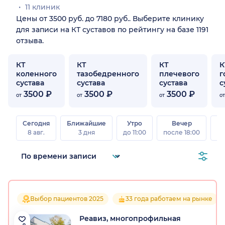
11 клиник
Цены от 3500 руб. до 7180 руб.. Выберите клинику
для записи на КТ суставов по рейтингу на базе 1191
отзыва.
КТ
КТ
КТ
К
коленного
тазобедренного
плечевого
г
сустава
сустава
сустава
с
3500 ₽
3500 ₽
3500 ₽
от
от
от
от
Сегодня
Ближайшие
Утро
Вечер
В
8 авг.
3 дня
до 11:00
после 18:00
8 а
Выбор пациентов 2025
33 года работаем на рынке
Реавиз, многопрофильная