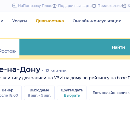
to
НаПоправку Плюс
Подарочная карта
Приложение
content
чи
Услуги
Диагностика
Онлайн-консультации
Найти
ве-на-Дону
12 клиник
те клинику для записи на УЗИ на дому по рейтингу на базе 1
Вечер
Выходные
Другая дата
Есть онлайн-запись
осле 18:00
8 авг. – 9 авг.
Выбрать