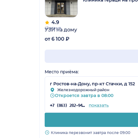
Клиника Гераци на про
4.9
41 отзыв
УЗИ на дому
от 6 100 ₽
Место приёма:
г Ростов-на-Дону, пр-кт Стачки, д 152
Железнодорожный район
Откроется завтра в 08:00
показать
+7 (863) 282-94-43
Клиника перезвонит завтра после 09:00