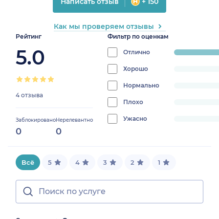
Написать отзыв
+ 150
Как мы проверяем отзывы
Рейтинг
Фильтр по оценкам
5.0
Отлично
progress:
100%
Хорошо
progress:
0%
Нормально
progress:
4 отзыва
0%
Плохо
progress:
0%
Ужасно
progress:
Заблокировано
Нерелевантно
0
0
0%
Всё
5
4
3
2
1