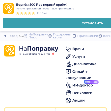
1
2
3
4
5
1
2
3
4
5
1
2
3
4
5
to
Вернём 500 ₽ за первый приём!
Закрыть
Только при записи через наше приложение
content
~13.5 тыс.
Установить
НаПоправку
Подарочная
Город:
Самара
Приложение
Кли
Плюс
карта
Врачи
Услуги
Диагностика
Онлайн-
консультации
ИИ-доктор
Психологи
Акции