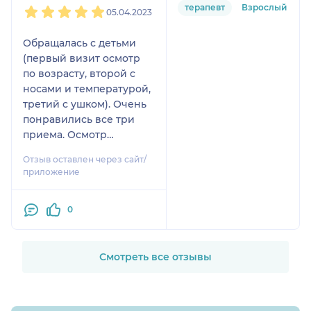
терапевт
Взрослый
05.04.2023
Обращалась с детьми
(первый визит осмотр
по возрасту, второй с
носами и температурой,
третий с ушком). Очень
понравились все три
приема. Осмотр
бережный,
Отзыв оставлен через сайт/
внимательный, по
приложение
возможности быстрый,
т.к.дети маленькие,
0
усидчивости нет, да и
страх, как у
большинства. Дочка
последний прием ушла с
Смотреть все отзывы
наклейками) (после
приходили к педиатру,
дочка прямиком пошла в