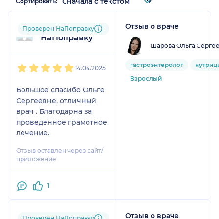
Сортировать:
Отзыв о враче
Пользователь
Проверен НаПоправку
НаПоправку
Шарова Ольга Серге
1
2
3
4
5
гастроэнтеролог
нутриц
14.04.2025
Взрослый
Большое спасибо Ольге
Сергеевне, отличный
врач . Благодарна за
проведенное грамотное
лечение.
Отзыв оставлен через сайт/
приложение
1
Отзыв о враче
Пользователь
Проверен НаПоправку