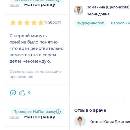
НаПоправку
Ломакина (Щелочкова)
Леонидовна
1
2
3
4
5
11.05.2023
эндокринолог
Взрослый
С первой минуты
приёма было понятно
,что врач действительно
компетентна в своём
деле! Рекомендую.
Отзыв оставлен через сайт/
приложение
0
Отзыв о враче
Пользователь
Проверен НаПоправку
НаПоправку
Котова Юлия Дмитри
1
2
3
4
5