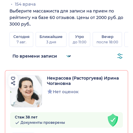
154 врача
Выберите массажиста для записи на прием по
рейтингу на базе 60 отзывов. Цены от 2000 руб. до
3000 руб..
Сегодня
Ближайшие
Утро
Вечер
В
7 авг.
3 дня
до 11:00
после 18:00
8 а
Некрасова (Расторгуева) Ирина
Чогановна
Нет оценок
Стаж 38 лет
Документы проверены