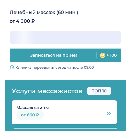
Лечебный массаж (60 мин.)
от 4 000 ₽
Записаться на прием
+ 100
Клиника перезвонит сегодня после 09:00
Услуги массажистов
ТОП 10
Массаж спины
М
от 660 ₽